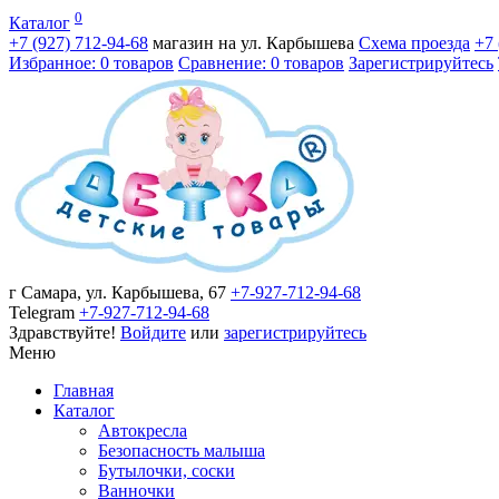
0
Каталог
+7 (927)
712-94-68
магазин на ул. Карбышева
Схема проезда
+7
Избранное: 0 товаров
Сравнение: 0 товаров
Зарегистрируйтесь
г Самара, ул. Карбышева, 67
+7-927-712-94-68
Telegram
+7-927-712-94-68
Здравствуйте!
Войдите
или
зарегистрируйтесь
Меню
Главная
Каталог
Автокресла
Безопасность малыша
Бутылочки, соски
Ванночки