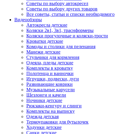
Советы по выбору автокресел
Советы по выбору других товаров
Все советы, статьи и списки необходимого
Видеообзоры
Автокресла детские
Коляски 2в1, 3в1, траснформеры
Коляски прогулочные и коляски-трости
Кроватки детские
Комоды и столики для пеленания
Манежи детские
Стульчики для кормления
Одеяла, пледы детские
Комплекты в кроватку
Полотенца и ванночки
Игрушки, подвески, дуги
Развивающие коврики
Музыкальные карусели
Шезлонги и качели
Ночники детские
Рюкзаки-кенгуру и слинги
Комплекты на выписку
Одежда детская
Термоупаковки для бутылочек
Ходунки детские
Санки детские