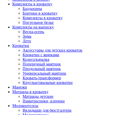
Комплекты в кроватку
Балдахины
Бортики в кроватку
Комплекты в кроватку
Постельное белье
Комплекты на выписку
Весна-осень
Зима
Лето
Кроватки
Аксессуары для детских кроваток
Кроватки с ящиками
Колесо/качалка
Поперечный маятник
Продольный маятник
Универсальный маятник
Кровать-трансформер
Круглые/овальные кроватки
Манежи
Матрацы в кроватку
Матрацы детские
Наматрасники, клеенки
Молокоотсосы
Вкладыши для бюстгалтера
Молокоотсосы