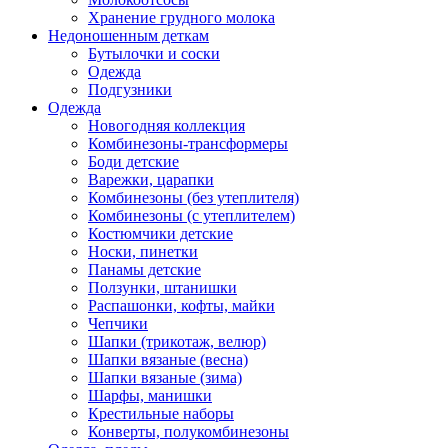
Хранение грудного молока
Недоношенным деткам
Бутылочки и соски
Одежда
Подгузники
Одежда
Новогодняя коллекция
Комбинезоны-трансформеры
Боди детские
Варежки, царапки
Комбинезоны (без утеплителя)
Комбинезоны (с утеплителем)
Костюмчики детские
Носки, пинетки
Панамы детские
Ползунки, штанишки
Распашонки, кофты, майки
Чепчики
Шапки (трикотаж, велюр)
Шапки вязаные (весна)
Шапки вязаные (зима)
Шарфы, манишки
Крестильные наборы
Конверты, полукомбинезоны