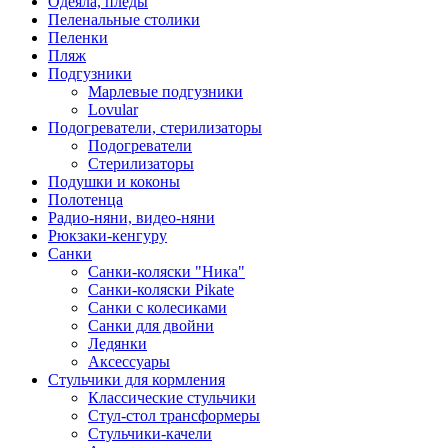
Одеяла, пледы
Пеленальные столики
Пеленки
Пляж
Подгузники
Марлевые подгузники
Lovular
Подогреватели, стерилизаторы
Подогреватели
Стерилизаторы
Подушки и коконы
Полотенца
Радио-няни, видео-няни
Рюкзаки-кенгуру
Санки
Санки-коляски "Ника"
Санки-коляски Pikate
Санки с колесиками
Санки для двойни
Ледянки
Аксессуары
Стульчики для кормления
Классические стульчики
Стул-стол трансформеры
Стульчики-качели