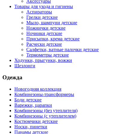
Аксессуары
Товары для ухода и гигиены
Аспираторы
Грелки детские
Мыло, шампуни детские
Ножнички детские
Ночники детские
Присыпки, крема детские
Расчески детские
Салфетки, ватные палочки детские
Термометры детские
Ходунки, прыгунки, вожжи
Шезлонги
Одежда
Новогодняя коллекция
Комбинезоны-трансформеры
Боди детские
Варежки, царапки
Комбинезоны (без утеплителя)
Комбинезоны (с утеплителем)
Костюмчики детские
Носки, пинетки
Панамы детские