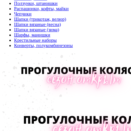
Ползунки, штанишки
Распашонки, кофты, майки
Чепчики
Шапки (трикотаж, велюр)
Шапки вязаные (весна)
Шапки вязаные (зима)
Шарфы, манишки
Крестильные наборы
Конверты, полукомбинезоны