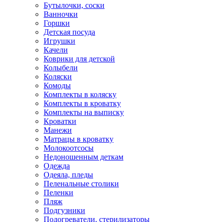
Бутылочки, соски
Ванночки
Горшки
Детская посуда
Игрушки
Качели
Коврики для детской
Колыбели
Коляски
Комоды
Комплекты в коляску
Комплекты в кроватку
Комплекты на выписку
Кроватки
Манежи
Матрацы в кроватку
Молокоотсосы
Недоношенным деткам
Одежда
Одеяла, пледы
Пеленальные столики
Пеленки
Пляж
Подгузники
Подогреватели, стерилизаторы