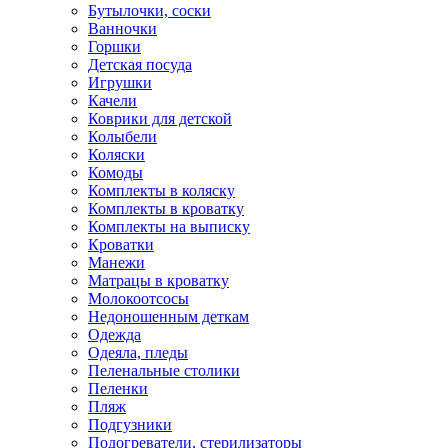
Бутылочки, соски
Ванночки
Горшки
Детская посуда
Игрушки
Качели
Коврики для детской
Колыбели
Коляски
Комоды
Комплекты в коляску
Комплекты в кроватку
Комплекты на выписку
Кроватки
Манежи
Матрацы в кроватку
Молокоотсосы
Недоношенным деткам
Одежда
Одеяла, пледы
Пеленальные столики
Пеленки
Пляж
Подгузники
Подогреватели, стерилизаторы