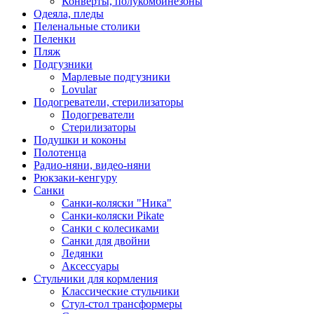
Конверты, полукомбинезоны
Одеяла, пледы
Пеленальные столики
Пеленки
Пляж
Подгузники
Марлевые подгузники
Lovular
Подогреватели, стерилизаторы
Подогреватели
Стерилизаторы
Подушки и коконы
Полотенца
Радио-няни, видео-няни
Рюкзаки-кенгуру
Санки
Санки-коляски "Ника"
Санки-коляски Pikate
Санки с колесиками
Санки для двойни
Ледянки
Аксессуары
Стульчики для кормления
Классические стульчики
Стул-стол трансформеры