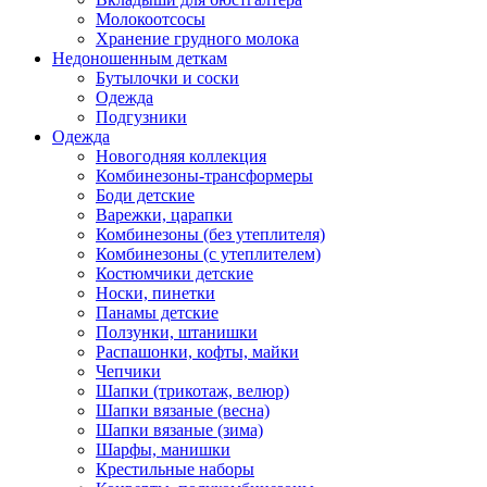
Молокоотсосы
Хранение грудного молока
Недоношенным деткам
Бутылочки и соски
Одежда
Подгузники
Одежда
Новогодняя коллекция
Комбинезоны-трансформеры
Боди детские
Варежки, царапки
Комбинезоны (без утеплителя)
Комбинезоны (с утеплителем)
Костюмчики детские
Носки, пинетки
Панамы детские
Ползунки, штанишки
Распашонки, кофты, майки
Чепчики
Шапки (трикотаж, велюр)
Шапки вязаные (весна)
Шапки вязаные (зима)
Шарфы, манишки
Крестильные наборы