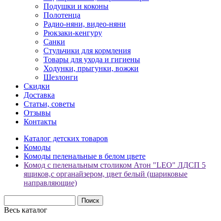
Подушки и коконы
Полотенца
Радио-няни, видео-няни
Рюкзаки-кенгуру
Санки
Стульчики для кормления
Товары для ухода и гигиены
Ходунки, прыгунки, вожжи
Шезлонги
Скидки
Доставка
Статьи, советы
Отзывы
Контакты
Каталог детских товаров
Комоды
Комоды пеленальные в белом цвете
Комод с пеленальным столиком Атон "LEO" ЛДСП 5
ящиков,с органайзером, цвет белый (шариковые
направляющие)
Весь каталог