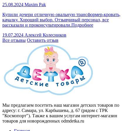
25.08.2024
Maxim Pak
Купили дочери отличную овальную трансформер-кровать,
качалку. Хороший выбор. Отзывчивый персонал, все
рассказали и проконсультировали.
Подробнее
19.07.2024
Алексей Колесников
Все отзывы
Оставить отзыв
Мы предлагаем посетить наш магазин детских товаров по
адресу: г. Самара, ул. Карбышева, д. 67 (рядом с ТРК
"Космопорт"). Также к вашим услугам интернет-магазин
товаров для новорожденных odmdetka.ru
Главная