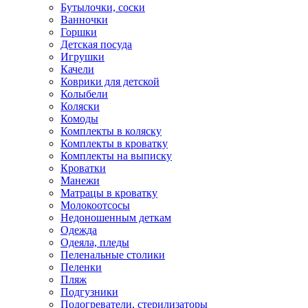
Бутылочки, соски
Ванночки
Горшки
Детская посуда
Игрушки
Качели
Коврики для детской
Колыбели
Коляски
Комоды
Комплекты в коляску
Комплекты в кроватку
Комплекты на выписку
Кроватки
Манежи
Матрацы в кроватку
Молокоотсосы
Недоношенным деткам
Одежда
Одеяла, пледы
Пеленальные столики
Пеленки
Пляж
Подгузники
Подогреватели, стерилизаторы