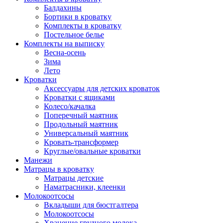
Балдахины
Бортики в кроватку
Комплекты в кроватку
Постельное белье
Комплекты на выписку
Весна-осень
Зима
Лето
Кроватки
Аксессуары для детских кроваток
Кроватки с ящиками
Колесо/качалка
Поперечный маятник
Продольный маятник
Универсальный маятник
Кровать-трансформер
Круглые/овальные кроватки
Манежи
Матрацы в кроватку
Матрацы детские
Наматрасники, клеенки
Молокоотсосы
Вкладыши для бюстгалтера
Молокоотсосы
Хранение грудного молока