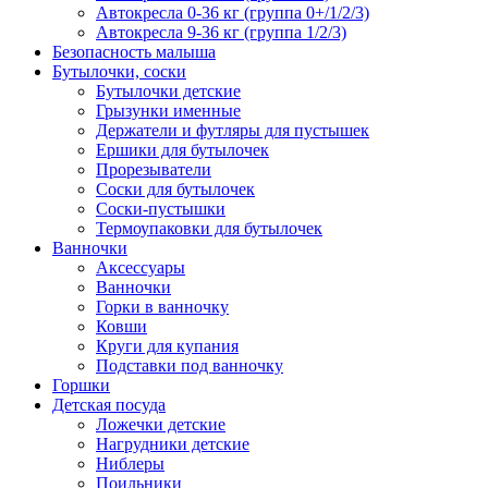
Автокресла 0-36 кг (группа 0+/1/2/3)
Автокресла 9-36 кг (группа 1/2/3)
Безопасность малыша
Бутылочки, соски
Бутылочки детские
Грызунки именные
Держатели и футляры для пустышек
Ершики для бутылочек
Прорезыватели
Соски для бутылочек
Соски-пустышки
Термоупаковки для бутылочек
Ванночки
Аксессуары
Ванночки
Горки в ванночку
Ковши
Круги для купания
Подставки под ванночку
Горшки
Детская посуда
Ложечки детские
Нагрудники детские
Ниблеры
Поильники