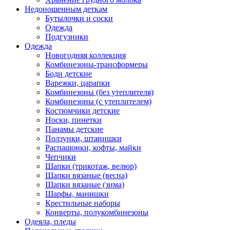
Недоношенным деткам
Бутылочки и соски
Одежда
Подгузники
Одежда
Новогодняя коллекция
Комбинезоны-трансформеры
Боди детские
Варежки, царапки
Комбинезоны (без утеплителя)
Комбинезоны (с утеплителем)
Костюмчики детские
Носки, пинетки
Панамы детские
Ползунки, штанишки
Распашонки, кофты, майки
Чепчики
Шапки (трикотаж, велюр)
Шапки вязаные (весна)
Шапки вязаные (зима)
Шарфы, манишки
Крестильные наборы
Конверты, полукомбинезоны
Одеяла, пледы