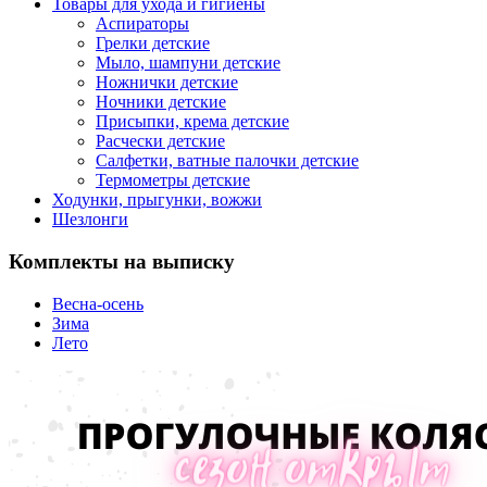
Товары для ухода и гигиены
Аспираторы
Грелки детские
Мыло, шампуни детские
Ножнички детские
Ночники детские
Присыпки, крема детские
Расчески детские
Салфетки, ватные палочки детские
Термометры детские
Ходунки, прыгунки, вожжи
Шезлонги
Комплекты на выписку
Весна-осень
Зима
Лето