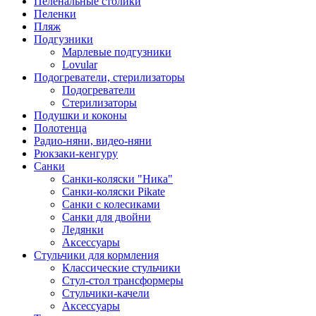
Пеленальные столики
Пеленки
Пляж
Подгузники
Марлевые подгузники
Lovular
Подогреватели, стерилизаторы
Подогреватели
Стерилизаторы
Подушки и коконы
Полотенца
Радио-няни, видео-няни
Рюкзаки-кенгуру
Санки
Санки-коляски "Ника"
Санки-коляски Pikate
Санки с колесиками
Санки для двойни
Ледянки
Аксессуары
Стульчики для кормления
Классические стульчики
Стул-стол трансформеры
Стульчики-качели
Аксессуары