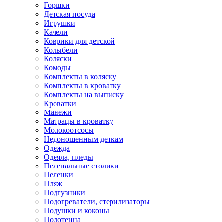
Горшки
Детская посуда
Игрушки
Качели
Коврики для детской
Колыбели
Коляски
Комоды
Комплекты в коляску
Комплекты в кроватку
Комплекты на выписку
Кроватки
Манежи
Матрацы в кроватку
Молокоотсосы
Недоношенным деткам
Одежда
Одеяла, пледы
Пеленальные столики
Пеленки
Пляж
Подгузники
Подогреватели, стерилизаторы
Подушки и коконы
Полотенца