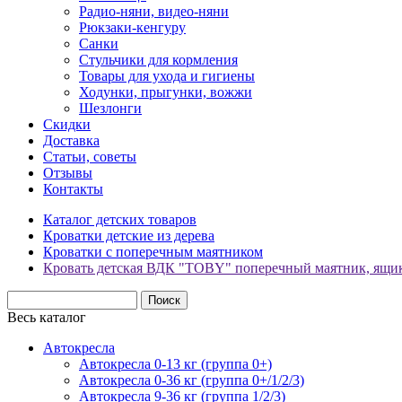
Радио-няни, видео-няни
Рюкзаки-кенгуру
Санки
Стульчики для кормления
Товары для ухода и гигиены
Ходунки, прыгунки, вожжи
Шезлонги
Скидки
Доставка
Статьи, советы
Отзывы
Контакты
Каталог детских товаров
Кроватки детские из дерева
Кроватки с поперечным маятником
Кровать детская ВДК "ТOBY" поперечный маятник, ящик
Весь каталог
Автокресла
Автокресла 0-13 кг (группа 0+)
Автокресла 0-36 кг (группа 0+/1/2/3)
Автокресла 9-36 кг (группа 1/2/3)