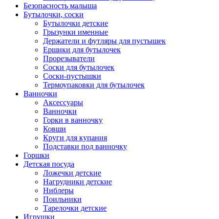
Безопасность малыша
Бутылочки, соски
Бутылочки детские
Грызунки именные
Держатели и футляры для пустышек
Ершики для бутылочек
Прорезыватели
Соски для бутылочек
Соски-пустышки
Термоупаковки для бутылочек
Ванночки
Аксессуары
Ванночки
Горки в ванночку
Ковши
Круги для купания
Подставки под ванночку
Горшки
Детская посуда
Ложечки детские
Нагрудники детские
Ниблеры
Поильники
Тарелочки детские
Игрушки