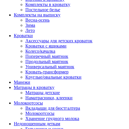
Комплекты в кроватку
Постельное белье
Комплекты на выписку
Весна-осень
Зима
Лето
Кроватки
Аксессуары для детских кроваток
Кроватки с ящиками
Колесо/качалка
Поперечный маятник
Продольный маятник
Универсальный маятник
Кровать-трансформер
Круглые/овальные кроватки
Манежи
Матрацы в кроватку
Матрацы детские
Наматрасники, клеенки
Молокоотсосы
Вкладыши для бюстгалтера
Молокоотсосы
Хранение грудного молока
Недоношенным деткам
Бутылочки и соски