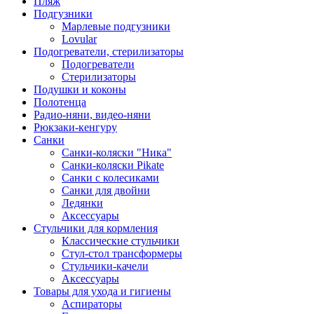
Пляж
Подгузники
Марлевые подгузники
Lovular
Подогреватели, стерилизаторы
Подогреватели
Стерилизаторы
Подушки и коконы
Полотенца
Радио-няни, видео-няни
Рюкзаки-кенгуру
Санки
Санки-коляски "Ника"
Санки-коляски Pikate
Санки с колесиками
Санки для двойни
Ледянки
Аксессуары
Стульчики для кормления
Классические стульчики
Стул-стол трансформеры
Стульчики-качели
Аксессуары
Товары для ухода и гигиены
Аспираторы