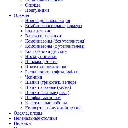
Одежда
Подгузники
Одежда
Новогодняя коллекция
Комбинезоны-трансформеры
Боди детские
Варежки, царапки
Комбинезоны (без утеплителя)
Комбинезоны (с утеплителем)
Костюмчики детские
Носки, пинетки
Панамы детские
Ползунки, штанишки
Распашонки, кофты, майки
Чепчики
Шапки (трикотаж, велюр)
Шапки вязаные (весна)
Шапки вязаные (зима)
Шарфы, манишки
Крестильные наборы
Конверты, полукомбинезоны
Одеяла, пледы
Пеленальные столики
Пеленки