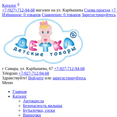
0
Каталог
+7 (927)
712-94-68
магазин на ул. Карбышева
Схема проезда
+7
Избранное: 0 товаров
Сравнение: 0 товаров
Зарегистрируйтесь
г Самара, ул. Карбышева, 67
+7-927-712-94-68
Telegram
+7-927-712-94-68
Здравствуйте!
Войдите
или
зарегистрируйтесь
Меню
Главная
Каталог
Автокресла
Безопасность малыша
Бутылочки, соски
Ванночки