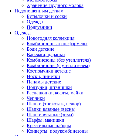
Хранение грудного молока
Недоношенным деткам
Бутылочки и соски
Одежда
Подгузники
Одежда
Новогодняя коллекция
Комбинезоны-трансформеры
Боди детские
Варежки, царапки
Комбинезоны (без утеплителя)
Комбинезоны (с утеплителем)
Костюмчики детские
Носки, пинетки
Панамы детские
Ползунки, штанишки
Распашонки, кофты, майки
Чепчики
Шапки (трикотаж, велюр)
Шапки вязаные (весна)
Шапки вязаные (зима)
Шарфы, манишки
Крестильные наборы
Конверты, полукомбинезоны