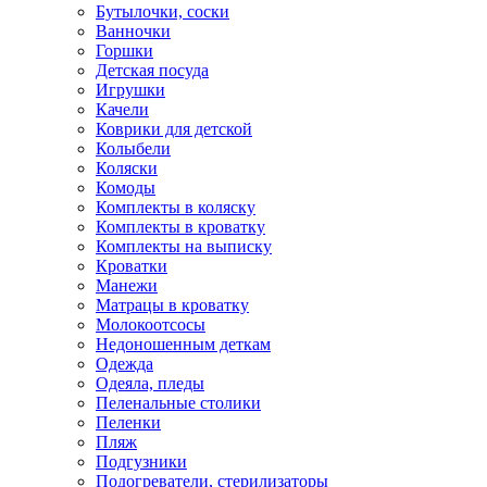
Бутылочки, соски
Ванночки
Горшки
Детская посуда
Игрушки
Качели
Коврики для детской
Колыбели
Коляски
Комоды
Комплекты в коляску
Комплекты в кроватку
Комплекты на выписку
Кроватки
Манежи
Матрацы в кроватку
Молокоотсосы
Недоношенным деткам
Одежда
Одеяла, пледы
Пеленальные столики
Пеленки
Пляж
Подгузники
Подогреватели, стерилизаторы