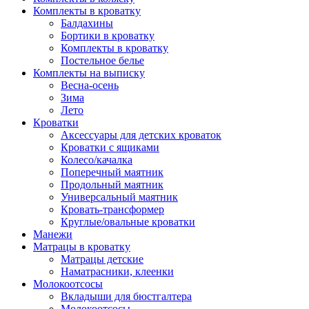
Комплекты в кроватку
Балдахины
Бортики в кроватку
Комплекты в кроватку
Постельное белье
Комплекты на выписку
Весна-осень
Зима
Лето
Кроватки
Аксессуары для детских кроваток
Кроватки с ящиками
Колесо/качалка
Поперечный маятник
Продольный маятник
Универсальный маятник
Кровать-трансформер
Круглые/овальные кроватки
Манежи
Матрацы в кроватку
Матрацы детские
Наматрасники, клеенки
Молокоотсосы
Вкладыши для бюстгалтера
Молокоотсосы