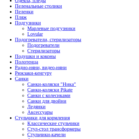
Одеяла, пледы
Пеленальные столики
Пеленки
Пляж
Подгузники
Марлевые подгузники
Lovular
Подогреватели, стерилизаторы
Подогреватели
Стерилизаторы
Подушки и коконы
Полотенца
Радио-няни, видео-няни
Рюкзаки-кенгуру
Санки
Санки-коляски "Ника"
Санки-коляски Pikate
Санки с колесиками
Санки для двойни
Ледянки
Аксессуары
Стульчики для кормления
Классические стульчики
Стул-стол трансформеры
Стульчики-качели