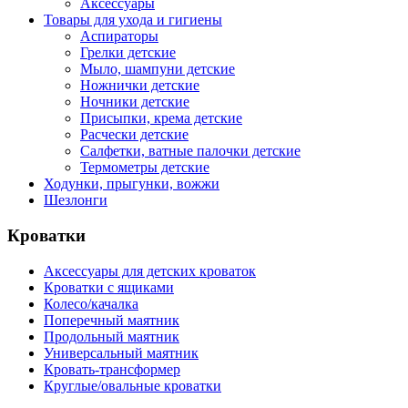
Аксессуары
Товары для ухода и гигиены
Аспираторы
Грелки детские
Мыло, шампуни детские
Ножнички детские
Ночники детские
Присыпки, крема детские
Расчески детские
Салфетки, ватные палочки детские
Термометры детские
Ходунки, прыгунки, вожжи
Шезлонги
Кроватки
Аксессуары для детских кроваток
Кроватки с ящиками
Колесо/качалка
Поперечный маятник
Продольный маятник
Универсальный маятник
Кровать-трансформер
Круглые/овальные кроватки