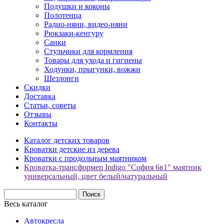
Подушки и коконы
Полотенца
Радио-няни, видео-няни
Рюкзаки-кенгуру
Санки
Стульчики для кормления
Товары для ухода и гигиены
Ходунки, прыгунки, вожжи
Шезлонги
Скидки
Доставка
Статьи, советы
Отзывы
Контакты
Каталог детских товаров
Кроватки детские из дерева
Кроватки с продольным маятником
Кроватка-трансформер Indigo "София 6в1" маятник
универсальный, цвет белый/натуральный
Весь каталог
Автокресла