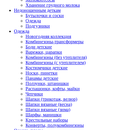
Хранение грудного молока
Недоношенным деткам
Бутылочки и соски
Одежда
Подгузники
Одежда
Новогодняя коллекция
Комбинезоны-трансформеры
Боди детские
Варежки, царапки
Комбинезоны (без утеплителя)
Комбинезоны (с утеплителем)
Костюмчики детские
Носки, пинетки
Панамы детские
Ползунки, штанишки
Распашонки, кофты, майки
Чепчики
Шапки (трикотаж, велюр)
Шапки вязаные (весна)
Шапки вязаные (зима)
Шарфы, манишки
Крестильные наборы
Конверты, полукомбинезоны