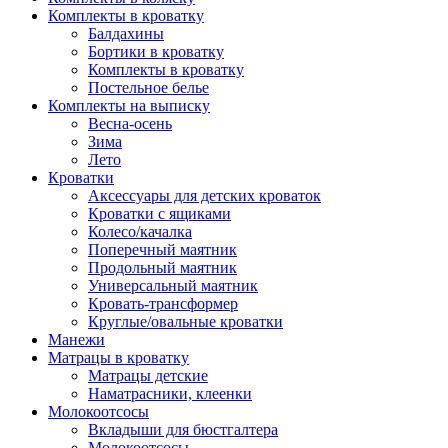
Комплекты в кроватку
Балдахины
Бортики в кроватку
Комплекты в кроватку
Постельное белье
Комплекты на выписку
Весна-осень
Зима
Лето
Кроватки
Аксессуары для детских кроваток
Кроватки с ящиками
Колесо/качалка
Поперечный маятник
Продольный маятник
Универсальный маятник
Кровать-трансформер
Круглые/овальные кроватки
Манежи
Матрацы в кроватку
Матрацы детские
Наматрасники, клеенки
Молокоотсосы
Вкладыши для бюстгалтера
Молокоотсосы