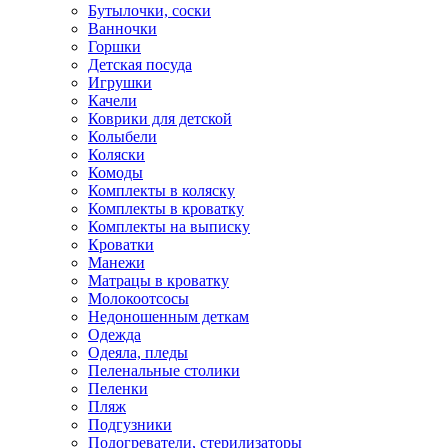
Бутылочки, соски
Ванночки
Горшки
Детская посуда
Игрушки
Качели
Коврики для детской
Колыбели
Коляски
Комоды
Комплекты в коляску
Комплекты в кроватку
Комплекты на выписку
Кроватки
Манежи
Матрацы в кроватку
Молокоотсосы
Недоношенным деткам
Одежда
Одеяла, пледы
Пеленальные столики
Пеленки
Пляж
Подгузники
Подогреватели, стерилизаторы