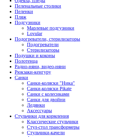
Одеяла, пледы
Пеленальные столики
Пеленки
Пляж
Подгузники
Марлевые подгузники
Lovular
Подогреватели, стерилизаторы
Подогреватели
Стерилизаторы
Подушки и коконы
Полотенца
Радио-няни, видео-няни
Рюкзаки-кенгуру
Санки
Санки-коляски "Ника"
Санки-коляски Pikate
Санки с колесиками
Санки для двойни
Ледянки
Аксессуары
Стульчики для кормления
Классические стульчики
Стул-стол трансформеры
Стульчики-качели