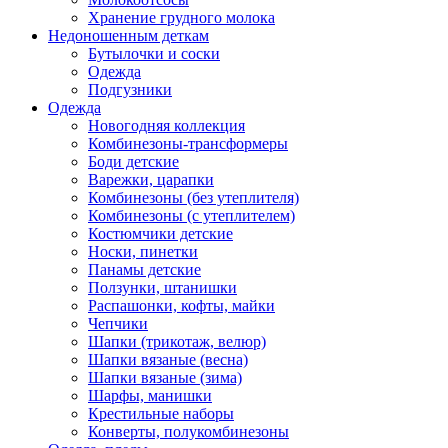
Хранение грудного молока
Недоношенным деткам
Бутылочки и соски
Одежда
Подгузники
Одежда
Новогодняя коллекция
Комбинезоны-трансформеры
Боди детские
Варежки, царапки
Комбинезоны (без утеплителя)
Комбинезоны (с утеплителем)
Костюмчики детские
Носки, пинетки
Панамы детские
Ползунки, штанишки
Распашонки, кофты, майки
Чепчики
Шапки (трикотаж, велюр)
Шапки вязаные (весна)
Шапки вязаные (зима)
Шарфы, манишки
Крестильные наборы
Конверты, полукомбинезоны