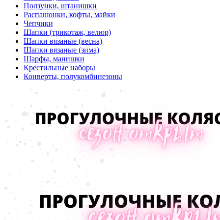
Ползунки, штанишки
Распашонки, кофты, майки
Чепчики
Шапки (трикотаж, велюр)
Шапки вязаные (весна)
Шапки вязаные (зима)
Шарфы, манишки
Крестильные наборы
Конверты, полукомбинезоны