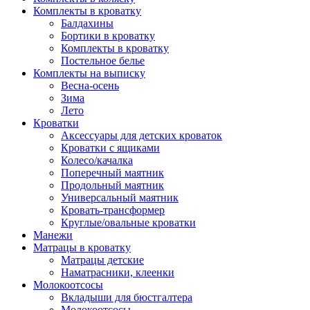
Комплекты в кроватку
Балдахины
Бортики в кроватку
Комплекты в кроватку
Постельное белье
Комплекты на выписку
Весна-осень
Зима
Лето
Кроватки
Аксессуары для детских кроваток
Кроватки с ящиками
Колесо/качалка
Поперечный маятник
Продольный маятник
Универсальный маятник
Кровать-трансформер
Круглые/овальные кроватки
Манежи
Матрацы в кроватку
Матрацы детские
Наматрасники, клеенки
Молокоотсосы
Вкладыши для бюстгалтера
Молокоотсосы