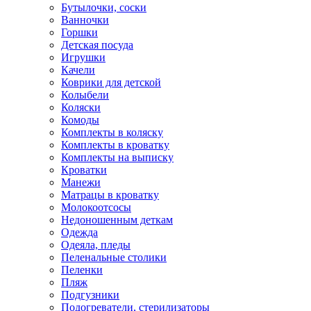
Бутылочки, соски
Ванночки
Горшки
Детская посуда
Игрушки
Качели
Коврики для детской
Колыбели
Коляски
Комоды
Комплекты в коляску
Комплекты в кроватку
Комплекты на выписку
Кроватки
Манежи
Матрацы в кроватку
Молокоотсосы
Недоношенным деткам
Одежда
Одеяла, пледы
Пеленальные столики
Пеленки
Пляж
Подгузники
Подогреватели, стерилизаторы