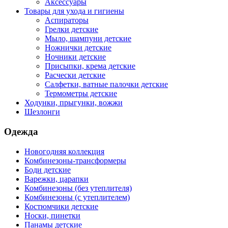
Аксессуары
Товары для ухода и гигиены
Аспираторы
Грелки детские
Мыло, шампуни детские
Ножнички детские
Ночники детские
Присыпки, крема детские
Расчески детские
Салфетки, ватные палочки детские
Термометры детские
Ходунки, прыгунки, вожжи
Шезлонги
Одежда
Новогодняя коллекция
Комбинезоны-трансформеры
Боди детские
Варежки, царапки
Комбинезоны (без утеплителя)
Комбинезоны (с утеплителем)
Костюмчики детские
Носки, пинетки
Панамы детские