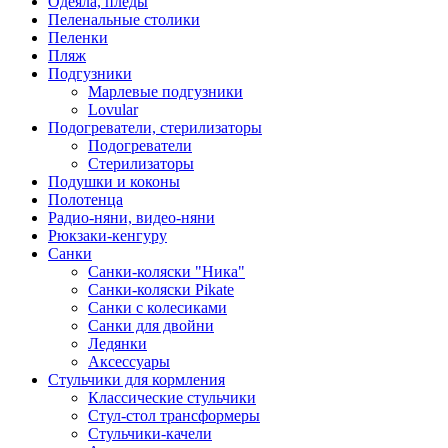
Одеяла, пледы
Пеленальные столики
Пеленки
Пляж
Подгузники
Марлевые подгузники
Lovular
Подогреватели, стерилизаторы
Подогреватели
Стерилизаторы
Подушки и коконы
Полотенца
Радио-няни, видео-няни
Рюкзаки-кенгуру
Санки
Санки-коляски "Ника"
Санки-коляски Pikate
Санки с колесиками
Санки для двойни
Ледянки
Аксессуары
Стульчики для кормления
Классические стульчики
Стул-стол трансформеры
Стульчики-качели