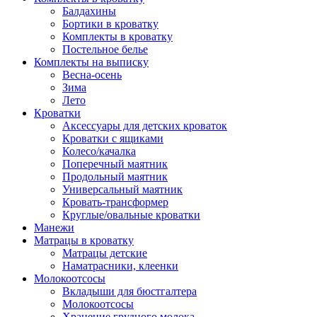
Балдахины
Бортики в кроватку
Комплекты в кроватку
Постельное белье
Комплекты на выписку
Весна-осень
Зима
Лето
Кроватки
Аксессуары для детских кроваток
Кроватки с ящиками
Колесо/качалка
Поперечный маятник
Продольный маятник
Универсальный маятник
Кровать-трансформер
Круглые/овальные кроватки
Манежи
Матрацы в кроватку
Матрацы детские
Наматрасники, клеенки
Молокоотсосы
Вкладыши для бюстгалтера
Молокоотсосы
Хранение грудного молока