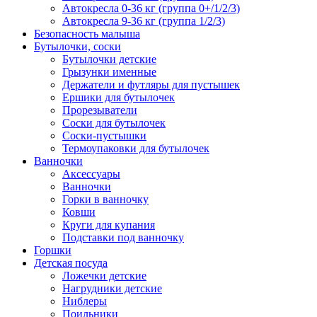
Автокресла 0-36 кг (группа 0+/1/2/3)
Автокресла 9-36 кг (группа 1/2/3)
Безопасность малыша
Бутылочки, соски
Бутылочки детские
Грызунки именные
Держатели и футляры для пустышек
Ершики для бутылочек
Прорезыватели
Соски для бутылочек
Соски-пустышки
Термоупаковки для бутылочек
Ванночки
Аксессуары
Ванночки
Горки в ванночку
Ковши
Круги для купания
Подставки под ванночку
Горшки
Детская посуда
Ложечки детские
Нагрудники детские
Ниблеры
Поильники