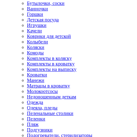
Бутылочки, соски
Ванночки
Горшки
Детская посуда
Игрушки
Качели
Коврики для детской
Колыбели
Коляски
Комоды
Комплекты в коляску
Комплекты в кроватку
Комплекты на выписку
Кроватки
Манежи
Матрацы в кроватку
Молокоотсосы
Недоношенным деткам
Одежда
Одеяла, пледы
Пеленальные столики
Пеленки
Пляж
Подгузники
Подогреватели, стерилизаторы