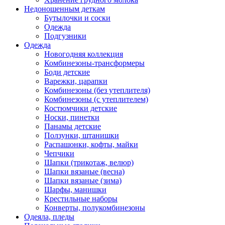
Недоношенным деткам
Бутылочки и соски
Одежда
Подгузники
Одежда
Новогодняя коллекция
Комбинезоны-трансформеры
Боди детские
Варежки, царапки
Комбинезоны (без утеплителя)
Комбинезоны (с утеплителем)
Костюмчики детские
Носки, пинетки
Панамы детские
Ползунки, штанишки
Распашонки, кофты, майки
Чепчики
Шапки (трикотаж, велюр)
Шапки вязаные (весна)
Шапки вязаные (зима)
Шарфы, манишки
Крестильные наборы
Конверты, полукомбинезоны
Одеяла, пледы