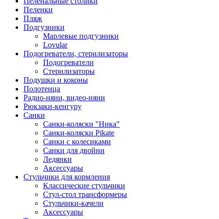
Пеленальные столики
Пеленки
Пляж
Подгузники
Марлевые подгузники
Lovular
Подогреватели, стерилизаторы
Подогреватели
Стерилизаторы
Подушки и коконы
Полотенца
Радио-няни, видео-няни
Рюкзаки-кенгуру
Санки
Санки-коляски "Ника"
Санки-коляски Pikate
Санки с колесиками
Санки для двойни
Ледянки
Аксессуары
Стульчики для кормления
Классические стульчики
Стул-стол трансформеры
Стульчики-качели
Аксессуары