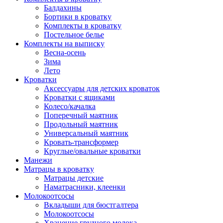
Балдахины
Бортики в кроватку
Комплекты в кроватку
Постельное белье
Комплекты на выписку
Весна-осень
Зима
Лето
Кроватки
Аксессуары для детских кроваток
Кроватки с ящиками
Колесо/качалка
Поперечный маятник
Продольный маятник
Универсальный маятник
Кровать-трансформер
Круглые/овальные кроватки
Манежи
Матрацы в кроватку
Матрацы детские
Наматрасники, клеенки
Молокоотсосы
Вкладыши для бюстгалтера
Молокоотсосы
Хранение грудного молока