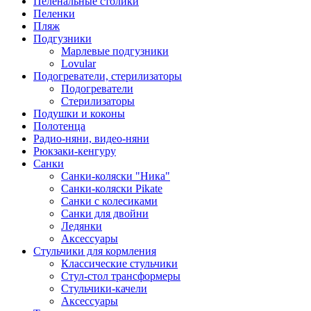
Пеленальные столики
Пеленки
Пляж
Подгузники
Марлевые подгузники
Lovular
Подогреватели, стерилизаторы
Подогреватели
Стерилизаторы
Подушки и коконы
Полотенца
Радио-няни, видео-няни
Рюкзаки-кенгуру
Санки
Санки-коляски "Ника"
Санки-коляски Pikate
Санки с колесиками
Санки для двойни
Ледянки
Аксессуары
Стульчики для кормления
Классические стульчики
Стул-стол трансформеры
Стульчики-качели
Аксессуары