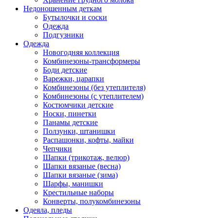
Недоношенным деткам
Бутылочки и соски
Одежда
Подгузники
Одежда
Новогодняя коллекция
Комбинезоны-трансформеры
Боди детские
Варежки, царапки
Комбинезоны (без утеплителя)
Комбинезоны (с утеплителем)
Костюмчики детские
Носки, пинетки
Панамы детские
Ползунки, штанишки
Распашонки, кофты, майки
Чепчики
Шапки (трикотаж, велюр)
Шапки вязаные (весна)
Шапки вязаные (зима)
Шарфы, манишки
Крестильные наборы
Конверты, полукомбинезоны
Одеяла, пледы