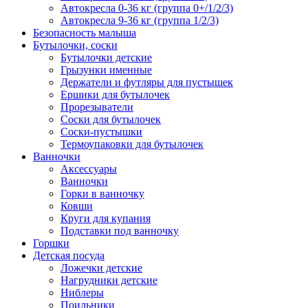
Автокресла 0-36 кг (группа 0+/1/2/3)
Автокресла 9-36 кг (группа 1/2/3)
Безопасность малыша
Бутылочки, соски
Бутылочки детские
Грызунки именные
Держатели и футляры для пустышек
Ершики для бутылочек
Прорезыватели
Соски для бутылочек
Соски-пустышки
Термоупаковки для бутылочек
Ванночки
Аксессуары
Ванночки
Горки в ванночку
Ковши
Круги для купания
Подставки под ванночку
Горшки
Детская посуда
Ложечки детские
Нагрудники детские
Ниблеры
Поильники