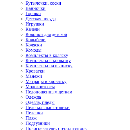
Бутылочки, соски
Ванночки
Горшки
Детская посуда
Игрушки
Качели
Коврики для детской
Колыбели
Коляски
Комоды
Комплекты в коляску
Комплекты в кроватку
Комплекты на выписку
Кроватки
Манежи
Матрацы в кроватку
Молокоотсосы
Недоношенным деткам
Одежда
Одеяла, пледы
Пеленальные столики
Пеленки
Пляж
Подгузники
Подогреватели, стерилизаторы