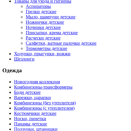
Товары для ухода и гигиены
Аспираторы
Грелки детские
Мыло, шампуни детские
Ножнички детские
Ночники детские
Присыпки, крема детские
Расчески детские
Салфетки, ватные палочки детские
Термометры детские
Ходунки, прыгунки, вожжи
Шезлонги
Одежда
Новогодняя коллекция
Комбинезоны-трансформеры
Боди детские
Варежки, царапки
Комбинезоны (без утеплителя)
Комбинезоны (с утеплителем)
Костюмчики детские
Носки, пинетки
Панамы детские
Ползунки, штанишки