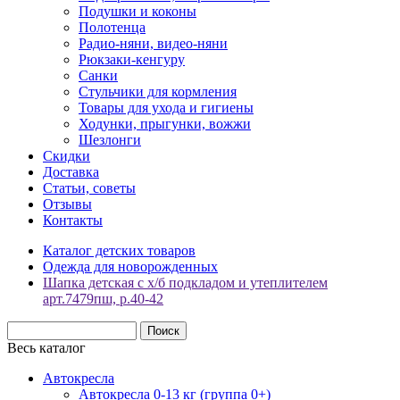
Подушки и коконы
Полотенца
Радио-няни, видео-няни
Рюкзаки-кенгуру
Санки
Стульчики для кормления
Товары для ухода и гигиены
Ходунки, прыгунки, вожжи
Шезлонги
Скидки
Доставка
Статьи, советы
Отзывы
Контакты
Каталог детских товаров
Одежда для новорожденных
Шапка детская с х/б подкладом и утеплителем
арт.7479пш, р.40-42
Весь каталог
Автокресла
Автокресла 0-13 кг (группа 0+)