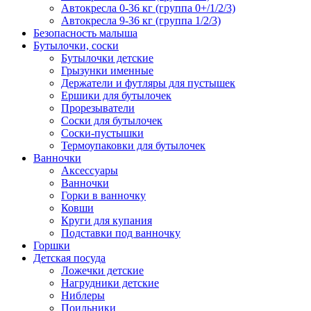
Автокресла 0-36 кг (группа 0+/1/2/3)
Автокресла 9-36 кг (группа 1/2/3)
Безопасность малыша
Бутылочки, соски
Бутылочки детские
Грызунки именные
Держатели и футляры для пустышек
Ершики для бутылочек
Прорезыватели
Соски для бутылочек
Соски-пустышки
Термоупаковки для бутылочек
Ванночки
Аксессуары
Ванночки
Горки в ванночку
Ковши
Круги для купания
Подставки под ванночку
Горшки
Детская посуда
Ложечки детские
Нагрудники детские
Ниблеры
Поильники