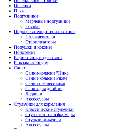
Пеленальные столики
Пеленки
Пляж
Подгузники
Марлевые подгузники
Lovular
Подогреватели, стерилизаторы
Подогреватели
Стерилизаторы
Подушки и коконы
Полотенца
Радио-няни, видео-няни
Рюкзаки-кенгуру
Санки
Санки-коляски "Ника"
Санки-коляски Pikate
Санки с колесиками
Санки для двойни
Ледянки
Аксессуары
Стульчики для кормления
Классические стульчики
Стул-стол трансформеры
Стульчики-качели
Аксессуары