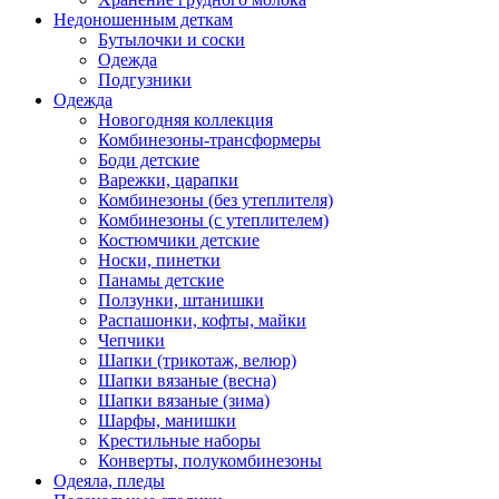
Недоношенным деткам
Бутылочки и соски
Одежда
Подгузники
Одежда
Новогодняя коллекция
Комбинезоны-трансформеры
Боди детские
Варежки, царапки
Комбинезоны (без утеплителя)
Комбинезоны (с утеплителем)
Костюмчики детские
Носки, пинетки
Панамы детские
Ползунки, штанишки
Распашонки, кофты, майки
Чепчики
Шапки (трикотаж, велюр)
Шапки вязаные (весна)
Шапки вязаные (зима)
Шарфы, манишки
Крестильные наборы
Конверты, полукомбинезоны
Одеяла, пледы