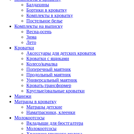
Балдахины
Бортики в кроватку
Комплекты в кроватку
Постельное белье
Комплекты на выписку
Весна-осень
Зима
Лето
Кроватки
Аксессуары для детских кроваток
Кроватки с ящиками
Колесо/качалка
Поперечный маятник
Продольный маятник
Универсальный маятник
Кровать-трансформер
Круглые/овальные кроватки
Манежи
Матрацы в кроватку
Матрацы детские
Наматрасники, клеенки
Молокоотсосы
Вкладыши для бюстгалтера
Молокоотсосы
Хранение грудного молока