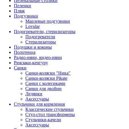
Пеленальные столики
Пеленки
Пляж
Подгузники
Марлевые подгузники
Lovular
Подогреватели, стерилизаторы
Подогреватели
Стерилизаторы
Подушки и коконы
Полотенца
Радио-няни, видео-няни
Рюкзаки-кенгуру
Санки
Санки-коляски "Ника"
Санки-коляски Pikate
Санки с колесиками
Санки для двойни
Ледянки
Аксессуары
Стульчики для кормления
Классические стульчики
Стул-стол трансформеры
Стульчики-качели
Аксессуары