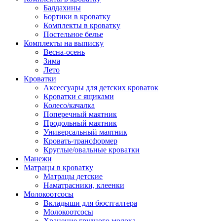
Балдахины
Бортики в кроватку
Комплекты в кроватку
Постельное белье
Комплекты на выписку
Весна-осень
Зима
Лето
Кроватки
Аксессуары для детских кроваток
Кроватки с ящиками
Колесо/качалка
Поперечный маятник
Продольный маятник
Универсальный маятник
Кровать-трансформер
Круглые/овальные кроватки
Манежи
Матрацы в кроватку
Матрацы детские
Наматрасники, клеенки
Молокоотсосы
Вкладыши для бюстгалтера
Молокоотсосы
Хранение грудного молока