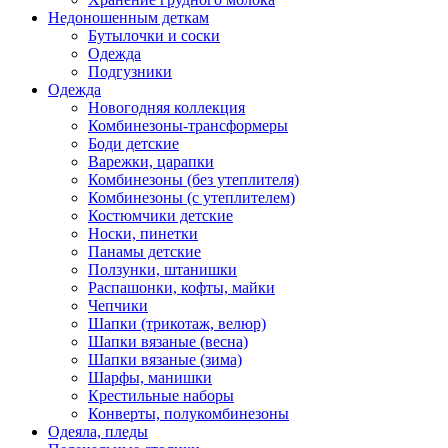
Недоношенным деткам
Бутылочки и соски
Одежда
Подгузники
Одежда
Новогодняя коллекция
Комбинезоны-трансформеры
Боди детские
Варежки, царапки
Комбинезоны (без утеплителя)
Комбинезоны (с утеплителем)
Костюмчики детские
Носки, пинетки
Панамы детские
Ползунки, штанишки
Распашонки, кофты, майки
Чепчики
Шапки (трикотаж, велюр)
Шапки вязаные (весна)
Шапки вязаные (зима)
Шарфы, манишки
Крестильные наборы
Конверты, полукомбинезоны
Одеяла, пледы