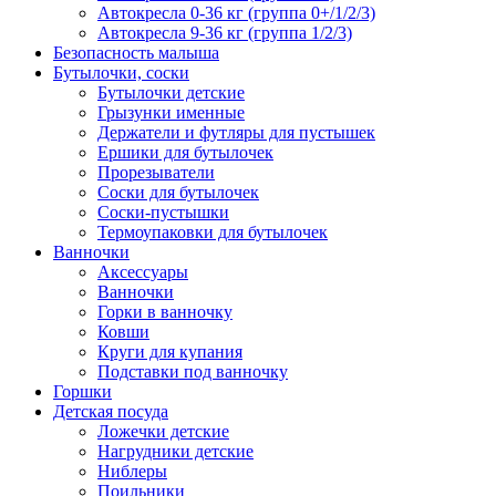
Автокресла 0-36 кг (группа 0+/1/2/3)
Автокресла 9-36 кг (группа 1/2/3)
Безопасность малыша
Бутылочки, соски
Бутылочки детские
Грызунки именные
Держатели и футляры для пустышек
Ершики для бутылочек
Прорезыватели
Соски для бутылочек
Соски-пустышки
Термоупаковки для бутылочек
Ванночки
Аксессуары
Ванночки
Горки в ванночку
Ковши
Круги для купания
Подставки под ванночку
Горшки
Детская посуда
Ложечки детские
Нагрудники детские
Ниблеры
Поильники