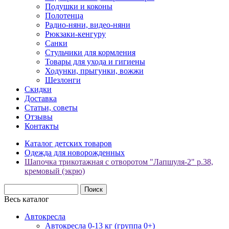
Подушки и коконы
Полотенца
Радио-няни, видео-няни
Рюкзаки-кенгуру
Санки
Стульчики для кормления
Товары для ухода и гигиены
Ходунки, прыгунки, вожжи
Шезлонги
Скидки
Доставка
Статьи, советы
Отзывы
Контакты
Каталог детских товаров
Одежда для новорожденных
Шапочка трикотажная с отворотом "Лапшуля-2" р.38,
кремовый (экрю)
Весь каталог
Автокресла
Автокресла 0-13 кг (группа 0+)