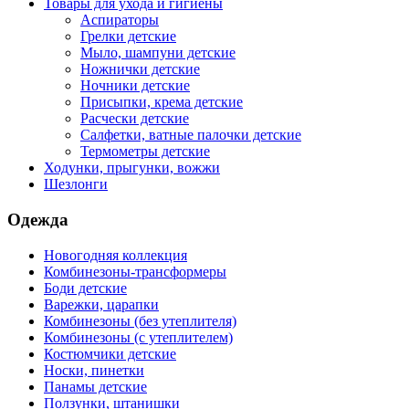
Товары для ухода и гигиены
Аспираторы
Грелки детские
Мыло, шампуни детские
Ножнички детские
Ночники детские
Присыпки, крема детские
Расчески детские
Салфетки, ватные палочки детские
Термометры детские
Ходунки, прыгунки, вожжи
Шезлонги
Одежда
Новогодняя коллекция
Комбинезоны-трансформеры
Боди детские
Варежки, царапки
Комбинезоны (без утеплителя)
Комбинезоны (с утеплителем)
Костюмчики детские
Носки, пинетки
Панамы детские
Ползунки, штанишки