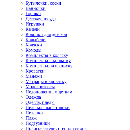
Бутылочки, соски
Ванночки
Горшки
Детская посуда
Игрушки
Качели
Коврики для детской
Колыбели
Коляски
Комоды
Комплекты в коляску
Комплекты в кроватку
Комплекты на выписку
Кроватки
Манежи
Матрацы в кроватку
Молокоотсосы
Недоношенным деткам
Одежда
Одеяла, пледы
Пеленальные столики
Пеленки
Пляж
Подгузники
Подогреватели, стерилизаторы