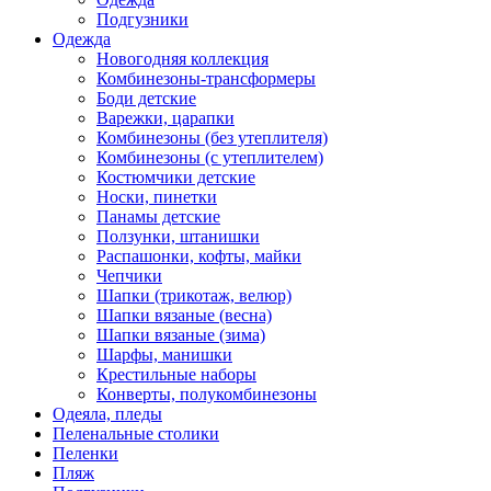
Подгузники
Одежда
Новогодняя коллекция
Комбинезоны-трансформеры
Боди детские
Варежки, царапки
Комбинезоны (без утеплителя)
Комбинезоны (с утеплителем)
Костюмчики детские
Носки, пинетки
Панамы детские
Ползунки, штанишки
Распашонки, кофты, майки
Чепчики
Шапки (трикотаж, велюр)
Шапки вязаные (весна)
Шапки вязаные (зима)
Шарфы, манишки
Крестильные наборы
Конверты, полукомбинезоны
Одеяла, пледы
Пеленальные столики
Пеленки
Пляж