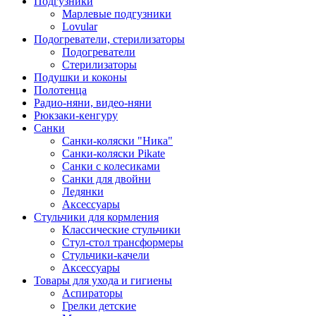
Подгузники
Марлевые подгузники
Lovular
Подогреватели, стерилизаторы
Подогреватели
Стерилизаторы
Подушки и коконы
Полотенца
Радио-няни, видео-няни
Рюкзаки-кенгуру
Санки
Санки-коляски "Ника"
Санки-коляски Pikate
Санки с колесиками
Санки для двойни
Ледянки
Аксессуары
Стульчики для кормления
Классические стульчики
Стул-стол трансформеры
Стульчики-качели
Аксессуары
Товары для ухода и гигиены
Аспираторы
Грелки детские