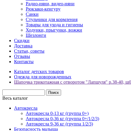
Радио-няни, видео-няни
Рюкзаки-кенгуру
Санки
Стульчики для кормления
Товары для ухода и гигиены
Ходунки, прыгунки, вожжи
Шезлонги
Скидки
Доставка
Статьи, советы
Отзывы
Контакты
Каталог детских товаров
Одежда для новорожденных
Шапочка трикотажная с отворотом "Лапшуля" р.38-40, ш0
Весь каталог
Автокресла
Автокресла 0-13 кг (группа 0+)
Автокресла 0-36 кг (группа 0+/1/2/3)
Автокресла 9-36 кг (группа 1/2/3)
Безопасность малыша