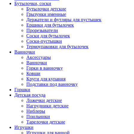
Бутылочки, соски
Бутылочки детские
Грызунки именные
Держатели и футляры для пустышек
Ершики для бутылочек
Прорезыватели
Соски для бутылочек
Соски-пустышки
Термоупаковки для бутылочек
Ванночки
Аксессуары
Ванночки
Горки в ванночку
Ковши
Круги для купания
Подставки под ванночку
Горшки
Детская посуда
Ложечки детские
Нагрудники детские
Ниблеры
Поильники
Тарелочки детские
Игрушки
Игрушки для ванной