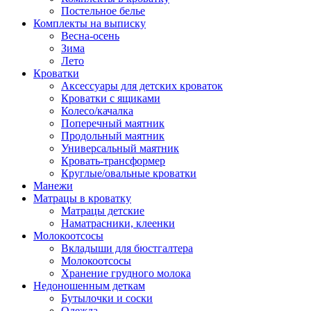
Постельное белье
Комплекты на выписку
Весна-осень
Зима
Лето
Кроватки
Аксессуары для детских кроваток
Кроватки с ящиками
Колесо/качалка
Поперечный маятник
Продольный маятник
Универсальный маятник
Кровать-трансформер
Круглые/овальные кроватки
Манежи
Матрацы в кроватку
Матрацы детские
Наматрасники, клеенки
Молокоотсосы
Вкладыши для бюстгалтера
Молокоотсосы
Хранение грудного молока
Недоношенным деткам
Бутылочки и соски
Одежда