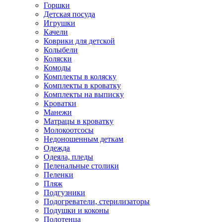
Горшки
Детская посуда
Игрушки
Качели
Коврики для детской
Колыбели
Коляски
Комоды
Комплекты в коляску
Комплекты в кроватку
Комплекты на выписку
Кроватки
Манежи
Матрацы в кроватку
Молокоотсосы
Недоношенным деткам
Одежда
Одеяла, пледы
Пеленальные столики
Пеленки
Пляж
Подгузники
Подогреватели, стерилизаторы
Подушки и коконы
Полотенца