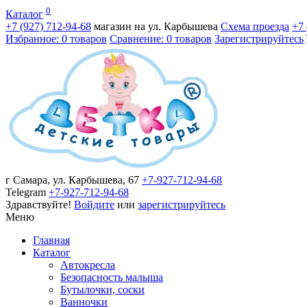
0
Каталог
+7 (927)
712-94-68
магазин на ул. Карбышева
Схема проезда
+7
Избранное: 0 товаров
Сравнение: 0 товаров
Зарегистрируйтесь
г Самара, ул. Карбышева, 67
+7-927-712-94-68
Telegram
+7-927-712-94-68
Здравствуйте!
Войдите
или
зарегистрируйтесь
Меню
Главная
Каталог
Автокресла
Безопасность малыша
Бутылочки, соски
Ванночки