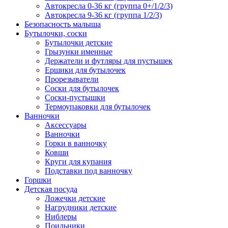
Автокресла 0-36 кг (группа 0+/1/2/3)
Автокресла 9-36 кг (группа 1/2/3)
Безопасность малыша
Бутылочки, соски
Бутылочки детские
Грызунки именные
Держатели и футляры для пустышек
Ершики для бутылочек
Прорезыватели
Соски для бутылочек
Соски-пустышки
Термоупаковки для бутылочек
Ванночки
Аксессуары
Ванночки
Горки в ванночку
Ковши
Круги для купания
Подставки под ванночку
Горшки
Детская посуда
Ложечки детские
Нагрудники детские
Ниблеры
Поильники