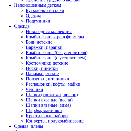
Недоношенным деткам
Бутылочки и соски
Одежда
Подгузники
Одежда
Новогодняя коллекция
Комбинезоны-трансформеры
Боди детские
Варежки, царапки
Комбинезоны (без утеплителя)
Комбинезоны (с утеплителем)
Костюмчики детские
Носки, пинетки
Панамы детские
Ползунки, штанишки
Распашонки, кофты, майки
Чепчики
Шапки (трикотаж, велюр)
Шапки вязаные (весна)
Шапки вязаные (зима)
Шарфы, манишки
Крестильные наборы
Конверты, полукомбинезоны
Одеяла, пледы