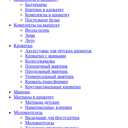
Балдахины
Бортики в кроватку
Комплекты в кроватку
Постельное белье
Комплекты на выписку
Весна-осень
Зима
Лето
Кроватки
Аксессуары для детских кроваток
Кроватки с ящиками
Колесо/качалка
Поперечный маятник
Продольный маятник
Универсальный маятник
Кровать-трансформер
Круглые/овальные кроватки
Манежи
Матрацы в кроватку
Матрацы детские
Наматрасники, клеенки
Молокоотсосы
Вкладыши для бюстгалтера
Молокоотсосы
Хранение грудного молока