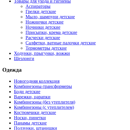
Товары для ухода и гигиены
Аспираторы
Грелки детские
Мыло, шампуни детские
Ножнички детские
Ночники детские
Присыпки, крема детские
Расчески детские
Салфетки, ватные палочки детские
Термометры детские
Ходунки, прыгунки, вожжи
Шезлонги
Одежда
Новогодняя коллекция
Комбинезоны-трансформеры
Боди детские
Варежки, царапки
Комбинезоны (без утеплителя)
Комбинезоны (с утеплителем)
Костюмчики детские
Носки, пинетки
Панамы детские
Ползунки, штанишки