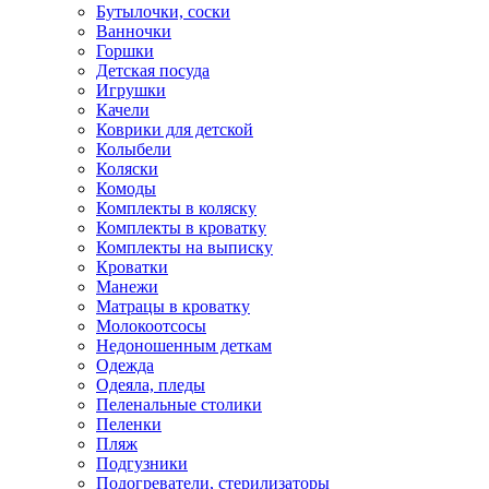
Бутылочки, соски
Ванночки
Горшки
Детская посуда
Игрушки
Качели
Коврики для детской
Колыбели
Коляски
Комоды
Комплекты в коляску
Комплекты в кроватку
Комплекты на выписку
Кроватки
Манежи
Матрацы в кроватку
Молокоотсосы
Недоношенным деткам
Одежда
Одеяла, пледы
Пеленальные столики
Пеленки
Пляж
Подгузники
Подогреватели, стерилизаторы