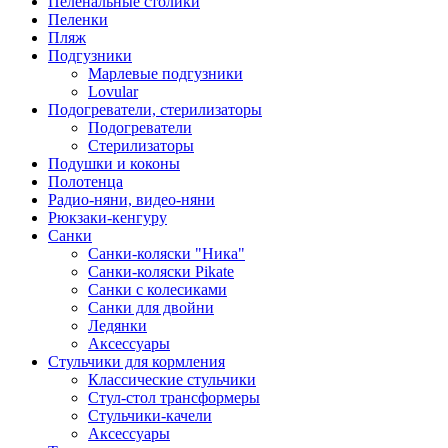
Пеленальные столики
Пеленки
Пляж
Подгузники
Марлевые подгузники
Lovular
Подогреватели, стерилизаторы
Подогреватели
Стерилизаторы
Подушки и коконы
Полотенца
Радио-няни, видео-няни
Рюкзаки-кенгуру
Санки
Санки-коляски "Ника"
Санки-коляски Pikate
Санки с колесиками
Санки для двойни
Ледянки
Аксессуары
Стульчики для кормления
Классические стульчики
Стул-стол трансформеры
Стульчики-качели
Аксессуары