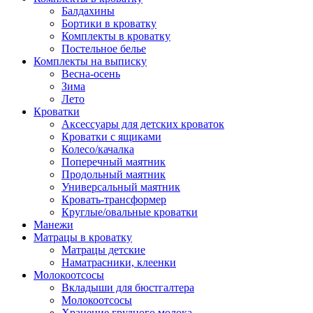
Балдахины
Бортики в кроватку
Комплекты в кроватку
Постельное белье
Комплекты на выписку
Весна-осень
Зима
Лето
Кроватки
Аксессуары для детских кроваток
Кроватки с ящиками
Колесо/качалка
Поперечный маятник
Продольный маятник
Универсальный маятник
Кровать-трансформер
Круглые/овальные кроватки
Манежи
Матрацы в кроватку
Матрацы детские
Наматрасники, клеенки
Молокоотсосы
Вкладыши для бюстгалтера
Молокоотсосы
Хранение грудного молока