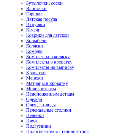
Бутылочки, соски
Ванночки
Горшки
Детская посуда
Игрушки
Качели
Коврики для детской
Колыбели
Коляски
Комоды
Комплекты в коляску
Комплекты в кроватку
Комплекты на выписку
Кроватки
Манежи
Матрацы в кроватку
Молокоотсосы
Недоношенным деткам
Одежда
Одеяла, пледы
Пеленальные столики
Пеленки
Пляж
Подгузники
Подогреватели, стерилизаторы