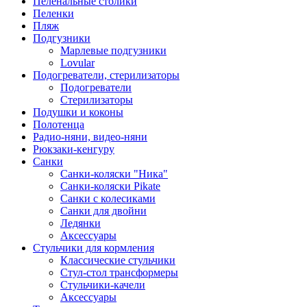
Пеленальные столики
Пеленки
Пляж
Подгузники
Марлевые подгузники
Lovular
Подогреватели, стерилизаторы
Подогреватели
Стерилизаторы
Подушки и коконы
Полотенца
Радио-няни, видео-няни
Рюкзаки-кенгуру
Санки
Санки-коляски "Ника"
Санки-коляски Pikate
Санки с колесиками
Санки для двойни
Ледянки
Аксессуары
Стульчики для кормления
Классические стульчики
Стул-стол трансформеры
Стульчики-качели
Аксессуары