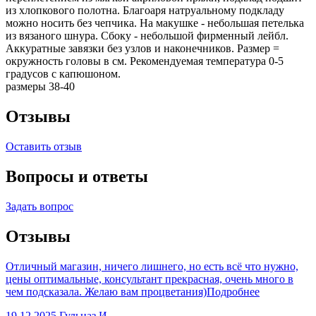
из хлопкового полотна. Благоаря натруальному подкладу
можно носить без чепчика. На макушке - небольшая петелька
из вязаного шнура. Сбоку - небольшой фирменный лейбл.
Аккуратные завязки без узлов и наконечников. Размер =
окружность головы в см. Рекомендуемая температура 0-5
градусов с капюшоном.
размеры 38-40
Отзывы
Оставить отзыв
Вопросы и ответы
Задать вопрос
Отзывы
Отличный магазин, ничего лишнего, но есть всё что нужно,
цены оптимальные, консультант прекрасная, очень много в
чем подсказала. Желаю вам процветания)
Подробнее
19.12.2025
Гульназ И.