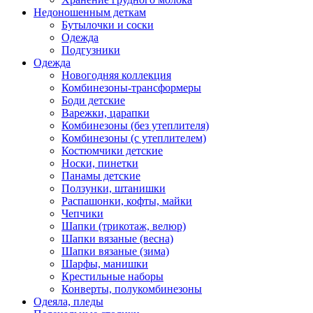
Недоношенным деткам
Бутылочки и соски
Одежда
Подгузники
Одежда
Новогодняя коллекция
Комбинезоны-трансформеры
Боди детские
Варежки, царапки
Комбинезоны (без утеплителя)
Комбинезоны (с утеплителем)
Костюмчики детские
Носки, пинетки
Панамы детские
Ползунки, штанишки
Распашонки, кофты, майки
Чепчики
Шапки (трикотаж, велюр)
Шапки вязаные (весна)
Шапки вязаные (зима)
Шарфы, манишки
Крестильные наборы
Конверты, полукомбинезоны
Одеяла, пледы