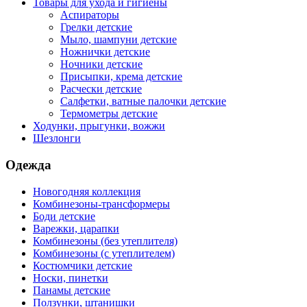
Товары для ухода и гигиены
Аспираторы
Грелки детские
Мыло, шампуни детские
Ножнички детские
Ночники детские
Присыпки, крема детские
Расчески детские
Салфетки, ватные палочки детские
Термометры детские
Ходунки, прыгунки, вожжи
Шезлонги
Одежда
Новогодняя коллекция
Комбинезоны-трансформеры
Боди детские
Варежки, царапки
Комбинезоны (без утеплителя)
Комбинезоны (с утеплителем)
Костюмчики детские
Носки, пинетки
Панамы детские
Ползунки, штанишки