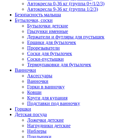
Автокресла 0-36 кг (группа 0+/1/2/3)
Автокресла 9-36 кг (группа 1/2/3)
Безопасность малыша
Бутылочки, соски
Бутылочки детские
Грызунки именные
Держатели и футляры для пустышек
Ершики для бутылочек
Прорезыватели
Соски для бутылочек
Соски-пустышки
Термоупаковки для бутылочек
Ванночки
Аксессуары
Ванночки
Горки в ванночку
Ковши
Круги для купания
Подставки под ванночку
Горшки
Детская посуда
Ложечки детские
Нагрудники детские
Ниблеры
Поильники