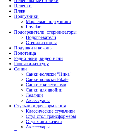
Пеленальные столики
Пеленки
Пляж
Подгузники
Марлевые подгузники
Lovular
Подогреватели, стерилизаторы
Подогреватели
Стерилизаторы
Подушки и коконы
Полотенца
Радио-няни, видео-няни
Рюкзаки-кенгуру
Санки
Санки-коляски "Ника"
Санки-коляски Pikate
Санки с колесиками
Санки для двойни
Ледянки
Аксессуары
Стульчики для кормления
Классические стульчики
Стул-стол трансформеры
Стульчики-качели
Аксессуары