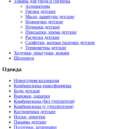
Товары для ухода и гигиены
Аспираторы
Грелки детские
Мыло, шампуни детские
Ножнички детские
Ночники детские
Присыпки, крема детские
Расчески детские
Салфетки, ватные палочки детские
Термометры детские
Ходунки, прыгунки, вожжи
Шезлонги
Одежда
Новогодняя коллекция
Комбинезоны-трансформеры
Боди детские
Варежки, царапки
Комбинезоны (без утеплителя)
Комбинезоны (с утеплителем)
Костюмчики детские
Носки, пинетки
Панамы детские
Ползунки, штанишки