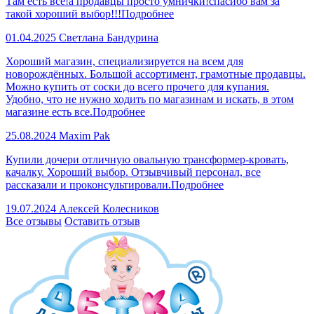
Там есть все!а продавцы просто умнички!спасибо вам за
такой хороший выбор!!!
Подробнее
01.04.2025
Светлана Бандурина
Хороший магазин, специализируется на всем для
новорождённых. Большой ассортимент, грамотные продавцы.
Можно купить от соски до всего прочего для купания.
Удобно, что не нужно ходить по магазинам и искать, в этом
магазине есть все.
Подробнее
25.08.2024
Maxim Pak
Купили дочери отличную овальную трансформер-кровать,
качалку. Хороший выбор. Отзывчивый персонал, все
рассказали и проконсультировали.
Подробнее
19.07.2024
Алексей Колесников
Все отзывы
Оставить отзыв