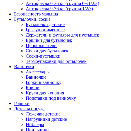
Автокресла 0-36 кг (группа 0+/1/2/3)
Автокресла 9-36 кг (группа 1/2/3)
Безопасность малыша
Бутылочки, соски
Бутылочки детские
Грызунки именные
Держатели и футляры для пустышек
Ершики для бутылочек
Прорезыватели
Соски для бутылочек
Соски-пустышки
Термоупаковки для бутылочек
Ванночки
Аксессуары
Ванночки
Горки в ванночку
Ковши
Круги для купания
Подставки под ванночку
Горшки
Детская посуда
Ложечки детские
Нагрудники детские
Ниблеры
Поильники