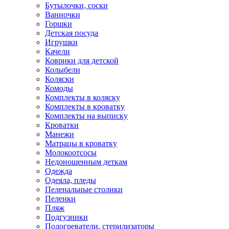
Бутылочки, соски
Ванночки
Горшки
Детская посуда
Игрушки
Качели
Коврики для детской
Колыбели
Коляски
Комоды
Комплекты в коляску
Комплекты в кроватку
Комплекты на выписку
Кроватки
Манежи
Матрацы в кроватку
Молокоотсосы
Недоношенным деткам
Одежда
Одеяла, пледы
Пеленальные столики
Пеленки
Пляж
Подгузники
Подогреватели, стерилизаторы