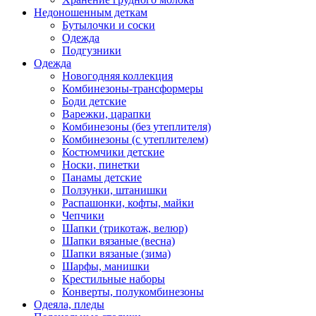
Недоношенным деткам
Бутылочки и соски
Одежда
Подгузники
Одежда
Новогодняя коллекция
Комбинезоны-трансформеры
Боди детские
Варежки, царапки
Комбинезоны (без утеплителя)
Комбинезоны (с утеплителем)
Костюмчики детские
Носки, пинетки
Панамы детские
Ползунки, штанишки
Распашонки, кофты, майки
Чепчики
Шапки (трикотаж, велюр)
Шапки вязаные (весна)
Шапки вязаные (зима)
Шарфы, манишки
Крестильные наборы
Конверты, полукомбинезоны
Одеяла, пледы