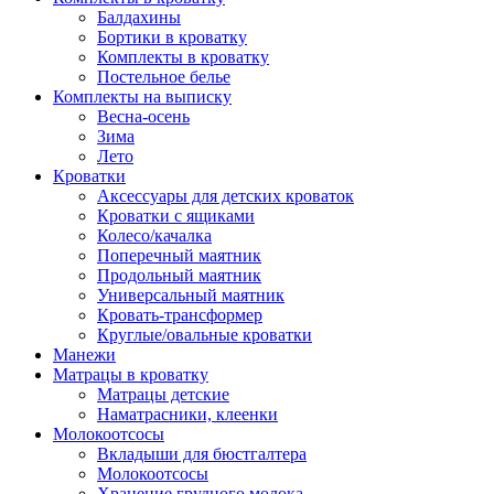
Балдахины
Бортики в кроватку
Комплекты в кроватку
Постельное белье
Комплекты на выписку
Весна-осень
Зима
Лето
Кроватки
Аксессуары для детских кроваток
Кроватки с ящиками
Колесо/качалка
Поперечный маятник
Продольный маятник
Универсальный маятник
Кровать-трансформер
Круглые/овальные кроватки
Манежи
Матрацы в кроватку
Матрацы детские
Наматрасники, клеенки
Молокоотсосы
Вкладыши для бюстгалтера
Молокоотсосы
Хранение грудного молока