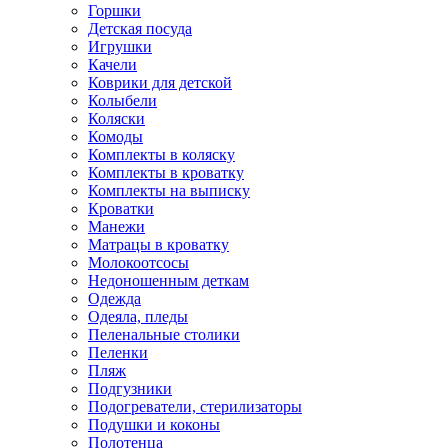
Горшки
Детская посуда
Игрушки
Качели
Коврики для детской
Колыбели
Коляски
Комоды
Комплекты в коляску
Комплекты в кроватку
Комплекты на выписку
Кроватки
Манежи
Матрацы в кроватку
Молокоотсосы
Недоношенным деткам
Одежда
Одеяла, пледы
Пеленальные столики
Пеленки
Пляж
Подгузники
Подогреватели, стерилизаторы
Подушки и коконы
Полотенца