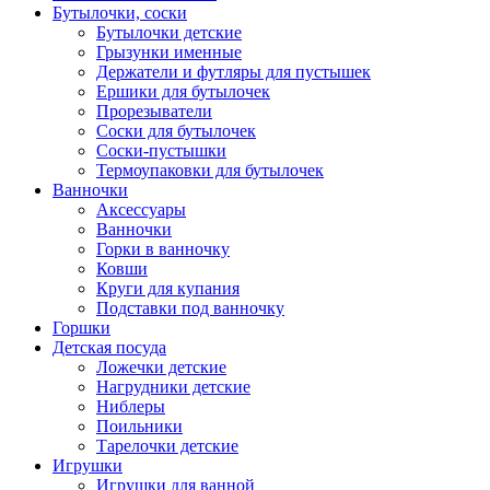
Бутылочки, соски
Бутылочки детские
Грызунки именные
Держатели и футляры для пустышек
Ершики для бутылочек
Прорезыватели
Соски для бутылочек
Соски-пустышки
Термоупаковки для бутылочек
Ванночки
Аксессуары
Ванночки
Горки в ванночку
Ковши
Круги для купания
Подставки под ванночку
Горшки
Детская посуда
Ложечки детские
Нагрудники детские
Ниблеры
Поильники
Тарелочки детские
Игрушки
Игрушки для ванной