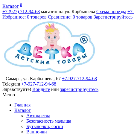
0
Каталог
+7 (927)
712-94-68
магазин на ул. Карбышева
Схема проезда
+7
Избранное: 0 товаров
Сравнение: 0 товаров
Зарегистрируйтесь
г Самара, ул. Карбышева, 67
+7-927-712-94-68
Telegram
+7-927-712-94-68
Здравствуйте!
Войдите
или
зарегистрируйтесь
Меню
Главная
Каталог
Автокресла
Безопасность малыша
Бутылочки, соски
Ванночки