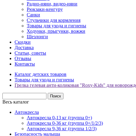
Радио-няни, видео-няни
Рюкзаки-кенгуру
Санки
Стульчики для кормления
Товары для ухода и гигиены
Ходунки, прыгунки, вожжи
Шезлонги
Скидки
Доставка
Статьи, советы
Отзывы
Контакты
Каталог детских товаров
Товары для ухода и гигиены
Грелка гелевая анти-коликовая "Roxy-Kids" для новорож
Весь каталог
Автокресла
Автокресла 0-13 кг (группа 0+)
Автокресла 0-36 кг (группа 0+/1/2/3)
Автокресла 9-36 кг (группа 1/2/3)
Безопасность малыша