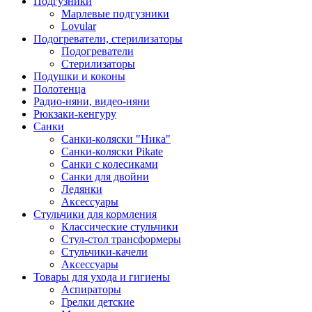
Подгузники
Марлевые подгузники
Lovular
Подогреватели, стерилизаторы
Подогреватели
Стерилизаторы
Подушки и коконы
Полотенца
Радио-няни, видео-няни
Рюкзаки-кенгуру
Санки
Санки-коляски "Ника"
Санки-коляски Pikate
Санки с колесиками
Санки для двойни
Ледянки
Аксессуары
Стульчики для кормления
Классические стульчики
Стул-стол трансформеры
Стульчики-качели
Аксессуары
Товары для ухода и гигиены
Аспираторы
Грелки детские