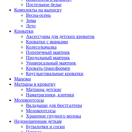
Постельное белье
Комплекты на выписку
Весна-осень
Зима
Лето
Кроватки
Аксессуары для детских кроваток
Кроватки с ящиками
Колесо/качалка
Поперечный маятник
Продольный маятник
Универсальный маятник
Кровать-трансформер
Круглые/овальные кроватки
Манежи
Матрацы в кроватку
Матрацы детские
Наматрасники, клеенки
Молокоотсосы
Вкладыши для бюстгалтера
Молокоотсосы
Хранение грудного молока
Недоношенным деткам
Бутылочки и соски
Одежда