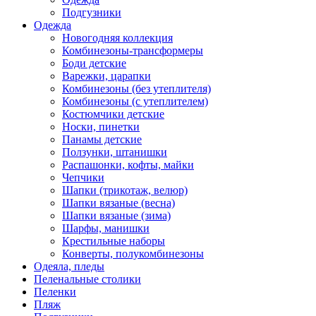
Подгузники
Одежда
Новогодняя коллекция
Комбинезоны-трансформеры
Боди детские
Варежки, царапки
Комбинезоны (без утеплителя)
Комбинезоны (с утеплителем)
Костюмчики детские
Носки, пинетки
Панамы детские
Ползунки, штанишки
Распашонки, кофты, майки
Чепчики
Шапки (трикотаж, велюр)
Шапки вязаные (весна)
Шапки вязаные (зима)
Шарфы, манишки
Крестильные наборы
Конверты, полукомбинезоны
Одеяла, пледы
Пеленальные столики
Пеленки
Пляж