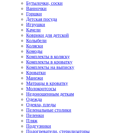
Бутылочки, соски
Ванночки
Горшки
Детская посуда
Игрушки
Качели
Коврики для детской
Колыбели
Коляски
Комоды
Комплекты в коляску
Комплекты в кроватку
Комплекты на выписку
Кроватки
Манежи
Матрацы в кроватку
Молокоотсосы
Недоношенным деткам
Одежда
Одеяла, пледы
Пеленальные столики
Пеленки
Пляж
Подгузники
Подогреватели, стерилизаторы