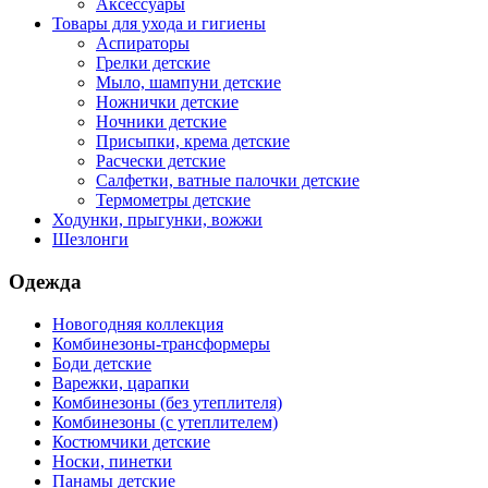
Аксессуары
Товары для ухода и гигиены
Аспираторы
Грелки детские
Мыло, шампуни детские
Ножнички детские
Ночники детские
Присыпки, крема детские
Расчески детские
Салфетки, ватные палочки детские
Термометры детские
Ходунки, прыгунки, вожжи
Шезлонги
Одежда
Новогодняя коллекция
Комбинезоны-трансформеры
Боди детские
Варежки, царапки
Комбинезоны (без утеплителя)
Комбинезоны (с утеплителем)
Костюмчики детские
Носки, пинетки
Панамы детские