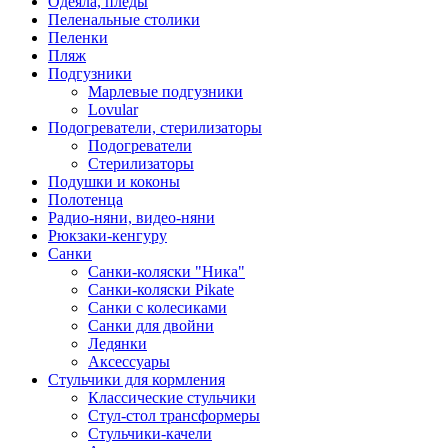
Одеяла, пледы
Пеленальные столики
Пеленки
Пляж
Подгузники
Марлевые подгузники
Lovular
Подогреватели, стерилизаторы
Подогреватели
Стерилизаторы
Подушки и коконы
Полотенца
Радио-няни, видео-няни
Рюкзаки-кенгуру
Санки
Санки-коляски "Ника"
Санки-коляски Pikate
Санки с колесиками
Санки для двойни
Ледянки
Аксессуары
Стульчики для кормления
Классические стульчики
Стул-стол трансформеры
Стульчики-качели