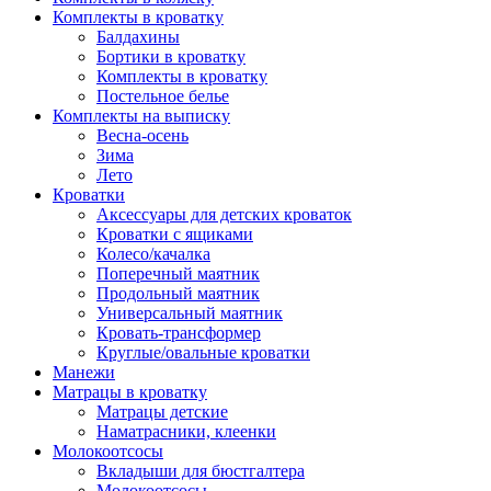
Комплекты в кроватку
Балдахины
Бортики в кроватку
Комплекты в кроватку
Постельное белье
Комплекты на выписку
Весна-осень
Зима
Лето
Кроватки
Аксессуары для детских кроваток
Кроватки с ящиками
Колесо/качалка
Поперечный маятник
Продольный маятник
Универсальный маятник
Кровать-трансформер
Круглые/овальные кроватки
Манежи
Матрацы в кроватку
Матрацы детские
Наматрасники, клеенки
Молокоотсосы
Вкладыши для бюстгалтера
Молокоотсосы