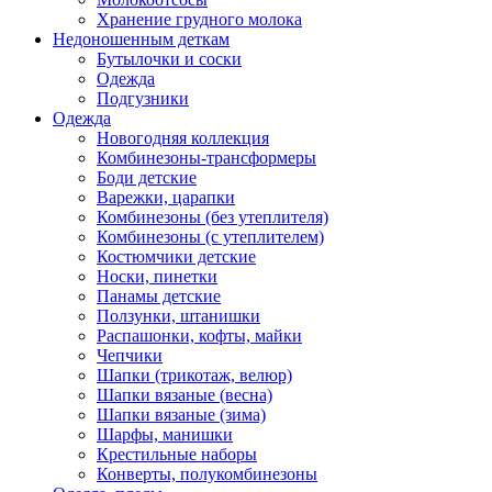
Хранение грудного молока
Недоношенным деткам
Бутылочки и соски
Одежда
Подгузники
Одежда
Новогодняя коллекция
Комбинезоны-трансформеры
Боди детские
Варежки, царапки
Комбинезоны (без утеплителя)
Комбинезоны (с утеплителем)
Костюмчики детские
Носки, пинетки
Панамы детские
Ползунки, штанишки
Распашонки, кофты, майки
Чепчики
Шапки (трикотаж, велюр)
Шапки вязаные (весна)
Шапки вязаные (зима)
Шарфы, манишки
Крестильные наборы
Конверты, полукомбинезоны