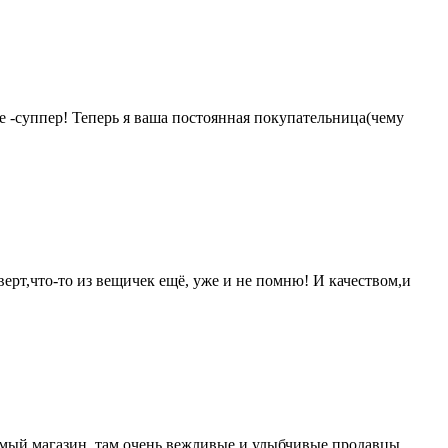
 -суппер! Теперь я ваша постоянная покупательница(чему
верт,что-то из вещичек ещё, уже и не помню! И качеством,и
юбимый магазин, там очень вежливые и улыбчивые продавцы,