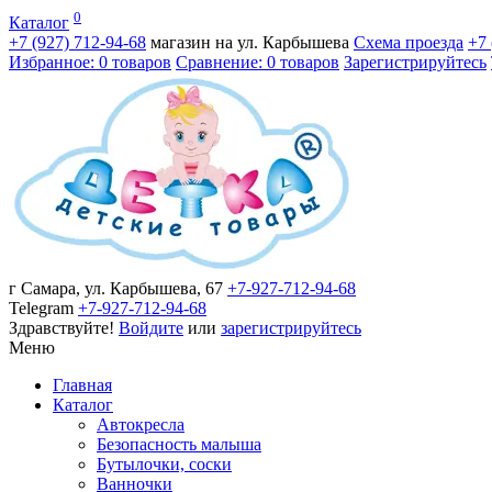
0
Каталог
+7 (927)
712-94-68
магазин на ул. Карбышева
Схема проезда
+7
Избранное: 0 товаров
Сравнение: 0 товаров
Зарегистрируйтесь
г Самара, ул. Карбышева, 67
+7-927-712-94-68
Telegram
+7-927-712-94-68
Здравствуйте!
Войдите
или
зарегистрируйтесь
Меню
Главная
Каталог
Автокресла
Безопасность малыша
Бутылочки, соски
Ванночки