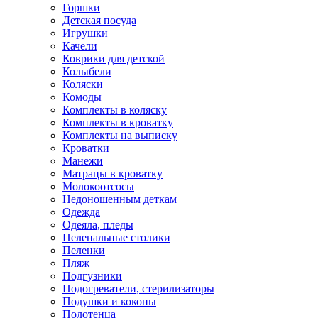
Горшки
Детская посуда
Игрушки
Качели
Коврики для детской
Колыбели
Коляски
Комоды
Комплекты в коляску
Комплекты в кроватку
Комплекты на выписку
Кроватки
Манежи
Матрацы в кроватку
Молокоотсосы
Недоношенным деткам
Одежда
Одеяла, пледы
Пеленальные столики
Пеленки
Пляж
Подгузники
Подогреватели, стерилизаторы
Подушки и коконы
Полотенца