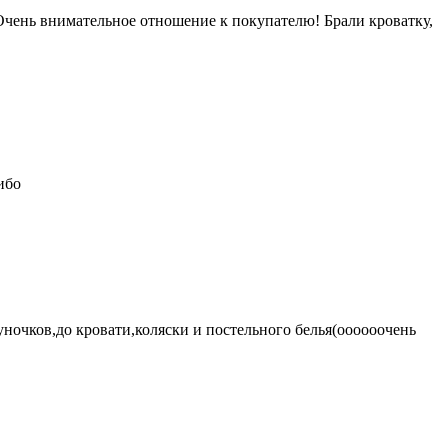
 Очень внимательное отношение к покупателю! Брали кроватку,
ибо
очков,до кровати,коляски и постельного белья(оооооочень