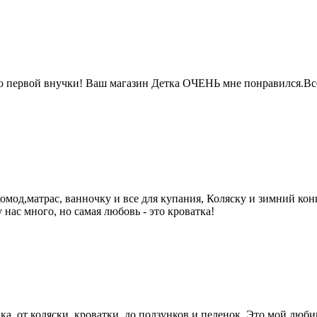
ю первой внучки! Ваш магазин Детка ОЧЕНЬ мне понравился.Все
омод,матрас, ванночку и все для купания, Коляску и зимний кон
 нас много, но самая любовь - это кроватка!
енка, от коляски, кроватки, до ползунков и пеленок. Это мой л