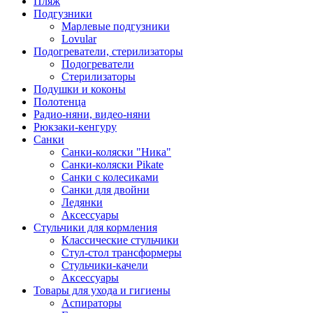
Пляж
Подгузники
Марлевые подгузники
Lovular
Подогреватели, стерилизаторы
Подогреватели
Стерилизаторы
Подушки и коконы
Полотенца
Радио-няни, видео-няни
Рюкзаки-кенгуру
Санки
Санки-коляски "Ника"
Санки-коляски Pikate
Санки с колесиками
Санки для двойни
Ледянки
Аксессуары
Стульчики для кормления
Классические стульчики
Стул-стол трансформеры
Стульчики-качели
Аксессуары
Товары для ухода и гигиены
Аспираторы