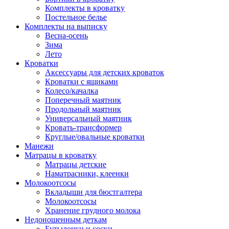
Комплекты в кроватку
Постельное белье
Комплекты на выписку
Весна-осень
Зима
Лето
Кроватки
Аксессуары для детских кроваток
Кроватки с ящиками
Колесо/качалка
Поперечный маятник
Продольный маятник
Универсальный маятник
Кровать-трансформер
Круглые/овальные кроватки
Манежи
Матрацы в кроватку
Матрацы детские
Наматрасники, клеенки
Молокоотсосы
Вкладыши для бюстгалтера
Молокоотсосы
Хранение грудного молока
Недоношенным деткам
Бутылочки и соски