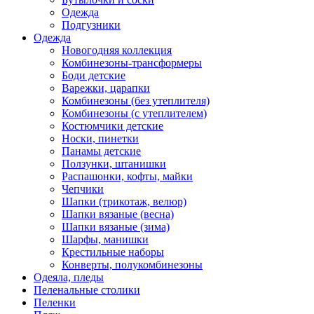
Одежда
Подгузники
Одежда
Новогодняя коллекция
Комбинезоны-трансформеры
Боди детские
Варежки, царапки
Комбинезоны (без утеплителя)
Комбинезоны (с утеплителем)
Костюмчики детские
Носки, пинетки
Панамы детские
Ползунки, штанишки
Распашонки, кофты, майки
Чепчики
Шапки (трикотаж, велюр)
Шапки вязаные (весна)
Шапки вязаные (зима)
Шарфы, манишки
Крестильные наборы
Конверты, полукомбинезоны
Одеяла, пледы
Пеленальные столики
Пеленки