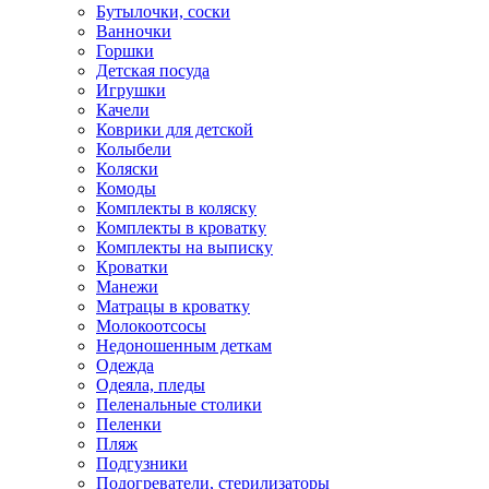
Бутылочки, соски
Ванночки
Горшки
Детская посуда
Игрушки
Качели
Коврики для детской
Колыбели
Коляски
Комоды
Комплекты в коляску
Комплекты в кроватку
Комплекты на выписку
Кроватки
Манежи
Матрацы в кроватку
Молокоотсосы
Недоношенным деткам
Одежда
Одеяла, пледы
Пеленальные столики
Пеленки
Пляж
Подгузники
Подогреватели, стерилизаторы