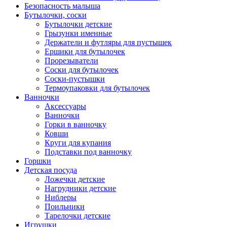
Безопасность малыша
Бутылочки, соски
Бутылочки детские
Грызунки именные
Держатели и футляры для пустышек
Ершики для бутылочек
Прорезыватели
Соски для бутылочек
Соски-пустышки
Термоупаковки для бутылочек
Ванночки
Аксессуары
Ванночки
Горки в ванночку
Ковши
Круги для купания
Подставки под ванночку
Горшки
Детская посуда
Ложечки детские
Нагрудники детские
Ниблеры
Поильники
Тарелочки детские
Игрушки