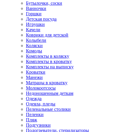
Бутылочки, соски
Ванночки
Горшки
Детская посуда
Игрушки
Качели
Коврики для детской
Колыбели
Коляски
Комоды
Комплекты в коляску
Комплекты в кроватку
Комплекты на выписку
Кроватки
Манежи
Матрацы в кроватку
Молокоотсосы
Недоношенным деткам
Одежда
Одеяла, пледы
Пеленальные столики
Пеленки
Пляж
Подгузники
Подогреватели, стерилизаторы