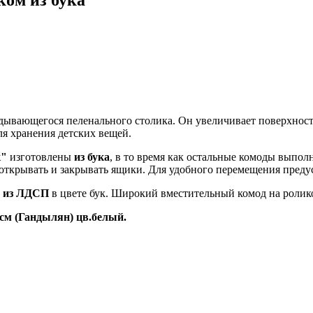
ом из бука
дывающегося пеленального столика. Он увеличивает поверхность
я хранения детских вещей.
к"
изготовлены
из бука
, в то время как остальные комоды выпо
ткрывать и закрывать ящики. Для удобного перемещения предус
" из ЛДСП
в цвете бук. Широкий вместительный комод на ролик
см (Гандылян) цв.белый.