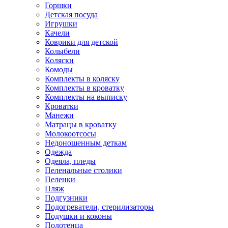
Горшки
Детская посуда
Игрушки
Качели
Коврики для детской
Колыбели
Коляски
Комоды
Комплекты в коляску
Комплекты в кроватку
Комплекты на выписку
Кроватки
Манежи
Матрацы в кроватку
Молокоотсосы
Недоношенным деткам
Одежда
Одеяла, пледы
Пеленальные столики
Пеленки
Пляж
Подгузники
Подогреватели, стерилизаторы
Подушки и коконы
Полотенца