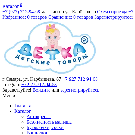
0
Каталог
+7 (927)
712-94-68
магазин на ул. Карбышева
Схема проезда
+7
Избранное: 0 товаров
Сравнение: 0 товаров
Зарегистрируйтесь
г Самара, ул. Карбышева, 67
+7-927-712-94-68
Telegram
+7-927-712-94-68
Здравствуйте!
Войдите
или
зарегистрируйтесь
Меню
Главная
Каталог
Автокресла
Безопасность малыша
Бутылочки, соски
Ванночки