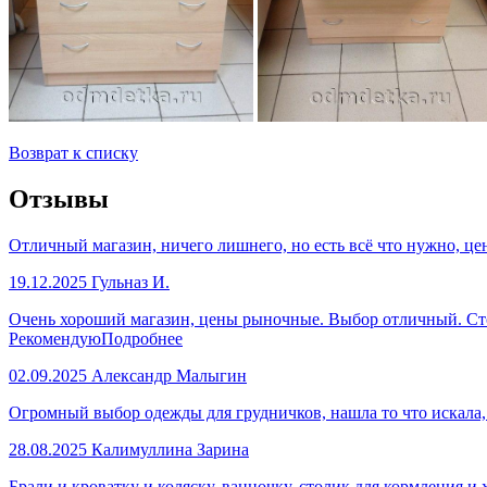
Возврат к списку
Отзывы
Отличный магазин, ничего лишнего, но есть всё что нужно, це
19.12.2025
Гульназ И.
Очень хороший магазин, цены рыночные. Выбор отличный. Стол
Рекомендую
Подробнее
02.09.2025
Александр Малыгин
Огромный выбор одежды для грудничков, нашла то что искала
28.08.2025
Калимуллина Зарина
Брали и кроватку и коляску, ванночку, столик для кормления и