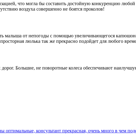
изацией, что могла бы составить достойную конкуренцию любой
сутствию воздуха совершенно не боятся проколов!
ь малыша от непогоды с помощью увеличивающегося капюшона и 
просторная люлька так же прекрасно подойдет для любого време
х дорог. Большие, не поворотные колеса обеспечивают наилучшу
ны оптимальные, консультант прекрасная, очень много в чем под