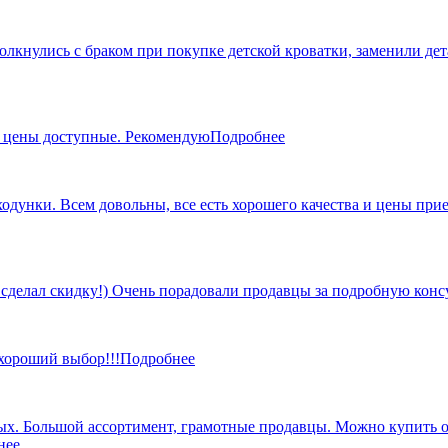
кнулись с браком при покупке детской кроватки, заменили дета
, цены доступные. Рекомендую
Подробнее
 ходунки. Всем довольны, все есть хорошего качества и цены пр
 сделал скидку!) Очень порадовали продавцы за подробную кон
 хороший выбор!!!
Подробнее
х. Большой ассортимент, грамотные продавцы. Можно купить от 
нее