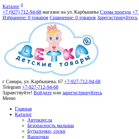
0
Каталог
+7 (927)
712-94-68
магазин на ул. Карбышева
Схема проезда
+7
Избранное: 0 товаров
Сравнение: 0 товаров
Зарегистрируйтесь
г Самара, ул. Карбышева, 67
+7-927-712-94-68
Telegram
+7-927-712-94-68
Здравствуйте!
Войдите
или
зарегистрируйтесь
Меню
Главная
Каталог
Автокресла
Безопасность малыша
Бутылочки, соски
Ванночки