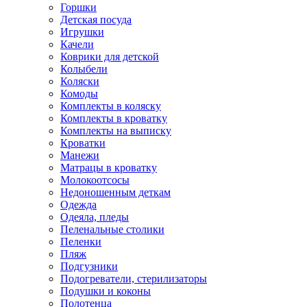
Горшки
Детская посуда
Игрушки
Качели
Коврики для детской
Колыбели
Коляски
Комоды
Комплекты в коляску
Комплекты в кроватку
Комплекты на выписку
Кроватки
Манежи
Матрацы в кроватку
Молокоотсосы
Недоношенным деткам
Одежда
Одеяла, пледы
Пеленальные столики
Пеленки
Пляж
Подгузники
Подогреватели, стерилизаторы
Подушки и коконы
Полотенца