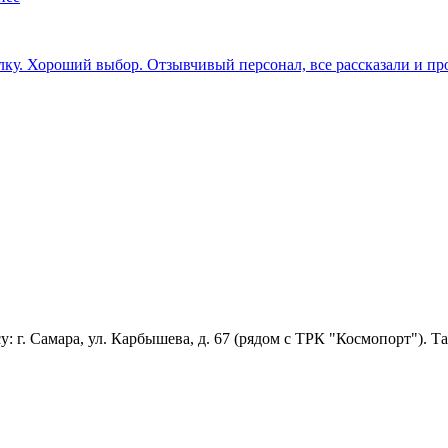
ку. Хороший выбор. Отзывчивый персонал, все рассказали и пр
: г. Самара, ул. Карбышева, д. 67 (рядом с ТРК "Космопорт"). 