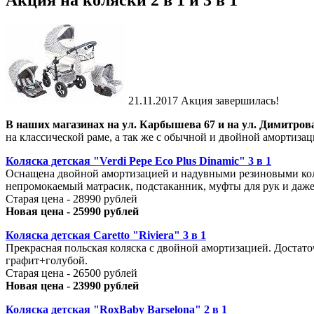
Акция на коляски 2 в 1 и 3 в 1
21.11.2017
Акция завершилась!
В наших магазинах на ул. Карбышева 67 и на ул. Димитрова
на классической раме, а так же с обычной и двойной амортиза
Коляска детская "Verdi Pepe Eco Plus Dinamic" 3 в 1
Оснащена двойной амортизацией и надувными резиновыми коле
непромокаемый матрасик, подстаканник, муфты для рук и даже
Старая цена - 28990 рублей
Новая цена - 25990 рублей
Коляска детская Caretto "Riviera" 3 в 1
Прекрасная польская коляска с двойной амортизацией. Достаточ
графит+голубой.
Старая цена - 26500 рублей
Новая цена - 23990 рублей
Коляска детская "RoxBaby Barselona" 2 в 1