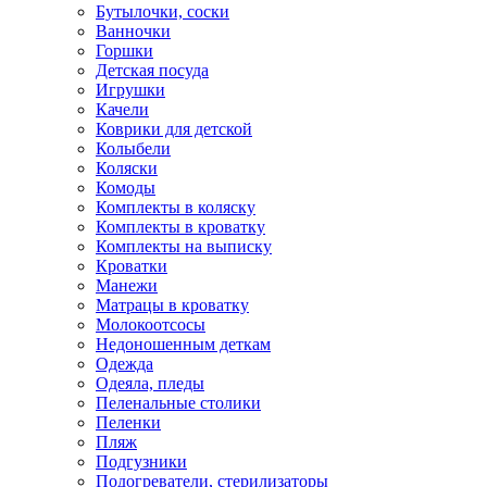
Бутылочки, соски
Ванночки
Горшки
Детская посуда
Игрушки
Качели
Коврики для детской
Колыбели
Коляски
Комоды
Комплекты в коляску
Комплекты в кроватку
Комплекты на выписку
Кроватки
Манежи
Матрацы в кроватку
Молокоотсосы
Недоношенным деткам
Одежда
Одеяла, пледы
Пеленальные столики
Пеленки
Пляж
Подгузники
Подогреватели, стерилизаторы