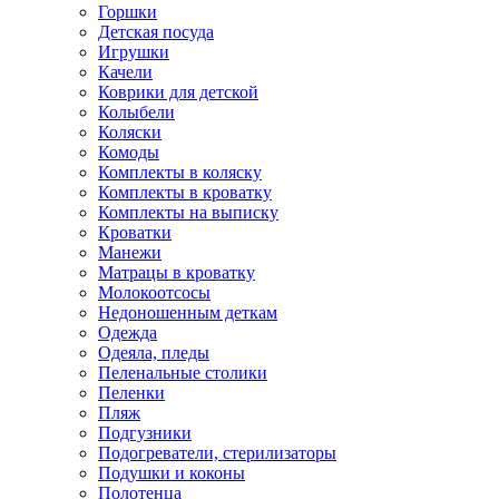
Горшки
Детская посуда
Игрушки
Качели
Коврики для детской
Колыбели
Коляски
Комоды
Комплекты в коляску
Комплекты в кроватку
Комплекты на выписку
Кроватки
Манежи
Матрацы в кроватку
Молокоотсосы
Недоношенным деткам
Одежда
Одеяла, пледы
Пеленальные столики
Пеленки
Пляж
Подгузники
Подогреватели, стерилизаторы
Подушки и коконы
Полотенца