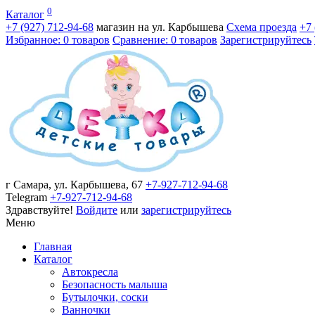
0
Каталог
+7 (927)
712-94-68
магазин на ул. Карбышева
Схема проезда
+7
Избранное: 0 товаров
Сравнение: 0 товаров
Зарегистрируйтесь
г Самара, ул. Карбышева, 67
+7-927-712-94-68
Telegram
+7-927-712-94-68
Здравствуйте!
Войдите
или
зарегистрируйтесь
Меню
Главная
Каталог
Автокресла
Безопасность малыша
Бутылочки, соски
Ванночки