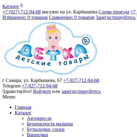
0
Каталог
+7 (927)
712-94-68
магазин на ул. Карбышева
Схема проезда
+7
Избранное: 0 товаров
Сравнение: 0 товаров
Зарегистрируйтесь
г Самара, ул. Карбышева, 67
+7-927-712-94-68
Telegram
+7-927-712-94-68
Здравствуйте!
Войдите
или
зарегистрируйтесь
Меню
Главная
Каталог
Автокресла
Безопасность малыша
Бутылочки, соски
Ванночки