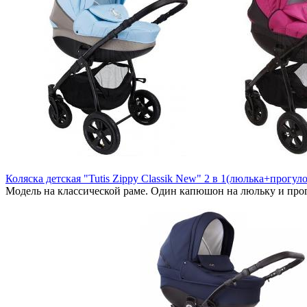
Коляска детская "Tutis Zippy Classik New" 2 в 1(люлька+прогул
Модель на классической раме. Один капюшон на люльку и про