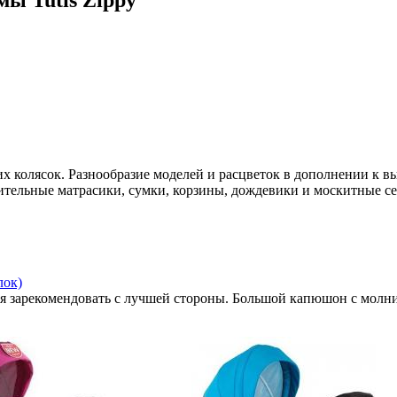
ы Tutis Zippy
х колясок. Разнообразие моделей и расцветок в дополнении к вы
лнительные матрасики, сумки, корзины, дождевики и москитные с
лок)
бя зарекомендовать с лучшей стороны. Большой капюшон с молние