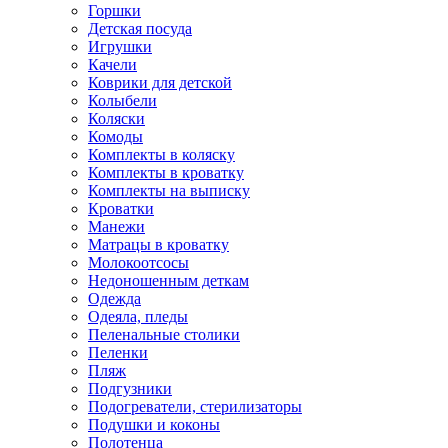
Горшки
Детская посуда
Игрушки
Качели
Коврики для детской
Колыбели
Коляски
Комоды
Комплекты в коляску
Комплекты в кроватку
Комплекты на выписку
Кроватки
Манежи
Матрацы в кроватку
Молокоотсосы
Недоношенным деткам
Одежда
Одеяла, пледы
Пеленальные столики
Пеленки
Пляж
Подгузники
Подогреватели, стерилизаторы
Подушки и коконы
Полотенца