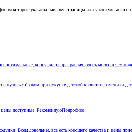
фонам которые указаны наверху страницы или у консультанта на 
ны оптимальные, консультант прекрасная, очень много в чем под
кнулись с браком при покупке детской кроватки, заменили дета
, цены доступные. Рекомендую
Подробнее
 ходунки. Всем довольны, все есть хорошего качества и цены пр