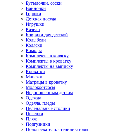
Бутылочки, соски
Ванночки
Горшки
Детская посуда
Игрушки
Качели
Коврики для детской
Колыбели
Коляски
Комоды
Комплекты в коляску
Комплекты в кроватку
Комплекты на выписку
Кроватки
Манежи
Матрацы в кроватку
Молокоотсосы
Недоношенным деткам
Одежда
Одеяла, пледы
Пеленальные столики
Пеленки
Пляж
Подгузники
Подогреватели, стерилизаторы