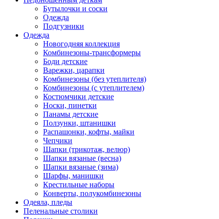
Бутылочки и соски
Одежда
Подгузники
Одежда
Новогодняя коллекция
Комбинезоны-трансформеры
Боди детские
Варежки, царапки
Комбинезоны (без утеплителя)
Комбинезоны (с утеплителем)
Костюмчики детские
Носки, пинетки
Панамы детские
Ползунки, штанишки
Распашонки, кофты, майки
Чепчики
Шапки (трикотаж, велюр)
Шапки вязаные (весна)
Шапки вязаные (зима)
Шарфы, манишки
Крестильные наборы
Конверты, полукомбинезоны
Одеяла, пледы
Пеленальные столики