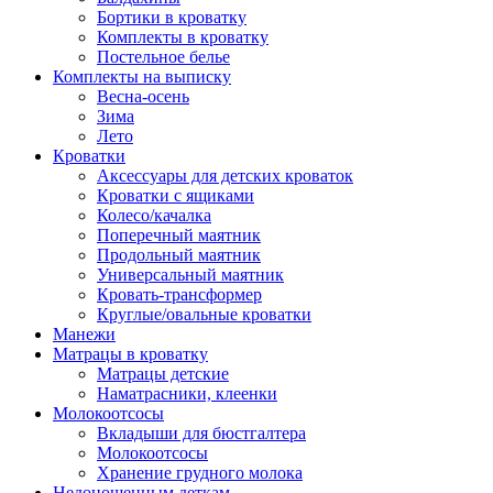
Бортики в кроватку
Комплекты в кроватку
Постельное белье
Комплекты на выписку
Весна-осень
Зима
Лето
Кроватки
Аксессуары для детских кроваток
Кроватки с ящиками
Колесо/качалка
Поперечный маятник
Продольный маятник
Универсальный маятник
Кровать-трансформер
Круглые/овальные кроватки
Манежи
Матрацы в кроватку
Матрацы детские
Наматрасники, клеенки
Молокоотсосы
Вкладыши для бюстгалтера
Молокоотсосы
Хранение грудного молока
Недоношенным деткам