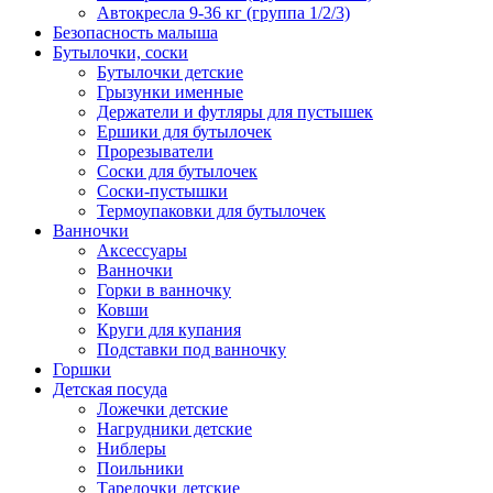
Автокресла 9-36 кг (группа 1/2/3)
Безопасность малыша
Бутылочки, соски
Бутылочки детские
Грызунки именные
Держатели и футляры для пустышек
Ершики для бутылочек
Прорезыватели
Соски для бутылочек
Соски-пустышки
Термоупаковки для бутылочек
Ванночки
Аксессуары
Ванночки
Горки в ванночку
Ковши
Круги для купания
Подставки под ванночку
Горшки
Детская посуда
Ложечки детские
Нагрудники детские
Ниблеры
Поильники
Тарелочки детские