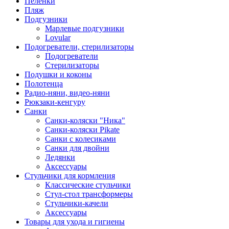
Пеленки
Пляж
Подгузники
Марлевые подгузники
Lovular
Подогреватели, стерилизаторы
Подогреватели
Стерилизаторы
Подушки и коконы
Полотенца
Радио-няни, видео-няни
Рюкзаки-кенгуру
Санки
Санки-коляски "Ника"
Санки-коляски Pikate
Санки с колесиками
Санки для двойни
Ледянки
Аксессуары
Стульчики для кормления
Классические стульчики
Стул-стол трансформеры
Стульчики-качели
Аксессуары
Товары для ухода и гигиены