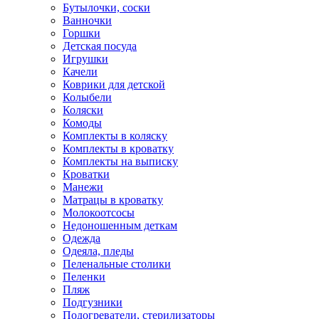
Бутылочки, соски
Ванночки
Горшки
Детская посуда
Игрушки
Качели
Коврики для детской
Колыбели
Коляски
Комоды
Комплекты в коляску
Комплекты в кроватку
Комплекты на выписку
Кроватки
Манежи
Матрацы в кроватку
Молокоотсосы
Недоношенным деткам
Одежда
Одеяла, пледы
Пеленальные столики
Пеленки
Пляж
Подгузники
Подогреватели, стерилизаторы