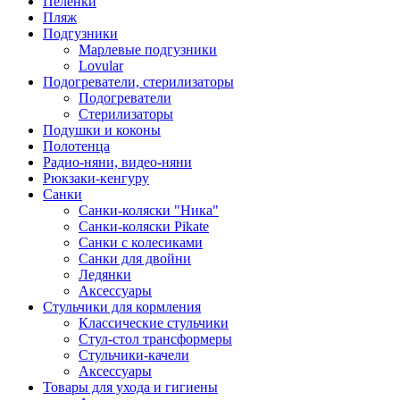
Пеленки
Пляж
Подгузники
Марлевые подгузники
Lovular
Подогреватели, стерилизаторы
Подогреватели
Стерилизаторы
Подушки и коконы
Полотенца
Радио-няни, видео-няни
Рюкзаки-кенгуру
Санки
Санки-коляски "Ника"
Санки-коляски Pikate
Санки с колесиками
Санки для двойни
Ледянки
Аксессуары
Стульчики для кормления
Классические стульчики
Стул-стол трансформеры
Стульчики-качели
Аксессуары
Товары для ухода и гигиены