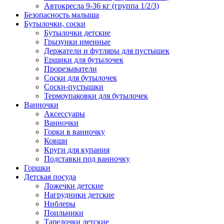
Автокресла 9-36 кг (группа 1/2/3)
Безопасность малыша
Бутылочки, соски
Бутылочки детские
Грызунки именные
Держатели и футляры для пустышек
Ершики для бутылочек
Прорезыватели
Соски для бутылочек
Соски-пустышки
Термоупаковки для бутылочек
Ванночки
Аксессуары
Ванночки
Горки в ванночку
Ковши
Круги для купания
Подставки под ванночку
Горшки
Детская посуда
Ложечки детские
Нагрудники детские
Ниблеры
Поильники
Тарелочки детские