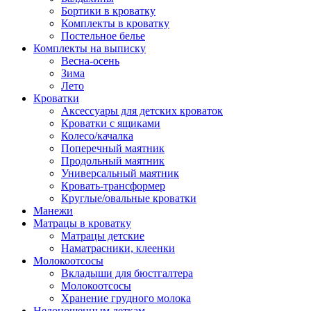
Бортики в кроватку
Комплекты в кроватку
Постельное белье
Комплекты на выписку
Весна-осень
Зима
Лето
Кроватки
Аксессуары для детских кроваток
Кроватки с ящиками
Колесо/качалка
Поперечный маятник
Продольный маятник
Универсальный маятник
Кровать-трансформер
Круглые/овальные кроватки
Манежи
Матрацы в кроватку
Матрацы детские
Наматрасники, клеенки
Молокоотсосы
Вкладыши для бюстгалтера
Молокоотсосы
Хранение грудного молока
Недоношенным деткам