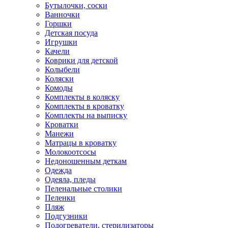
Бутылочки, соски
Ванночки
Горшки
Детская посуда
Игрушки
Качели
Коврики для детской
Колыбели
Коляски
Комоды
Комплекты в коляску
Комплекты в кроватку
Комплекты на выписку
Кроватки
Манежи
Матрацы в кроватку
Молокоотсосы
Недоношенным деткам
Одежда
Одеяла, пледы
Пеленальные столики
Пеленки
Пляж
Подгузники
Подогреватели, стерилизаторы