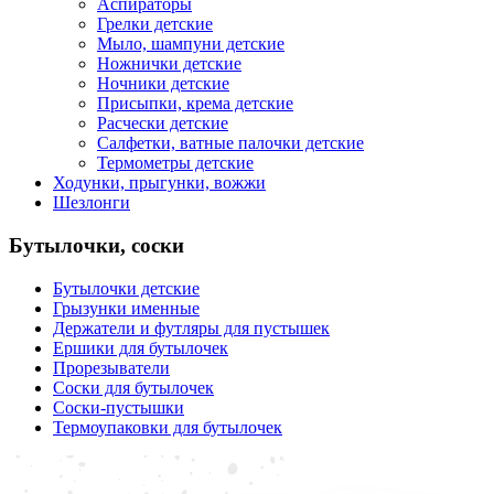
Аспираторы
Грелки детские
Мыло, шампуни детские
Ножнички детские
Ночники детские
Присыпки, крема детские
Расчески детские
Салфетки, ватные палочки детские
Термометры детские
Ходунки, прыгунки, вожжи
Шезлонги
Бутылочки, соски
Бутылочки детские
Грызунки именные
Держатели и футляры для пустышек
Ершики для бутылочек
Прорезыватели
Соски для бутылочек
Соски-пустышки
Термоупаковки для бутылочек