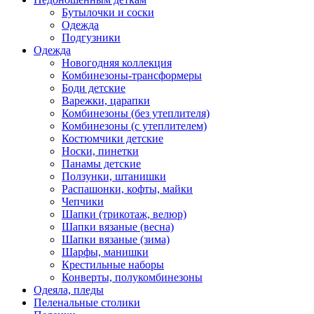
Бутылочки и соски
Одежда
Подгузники
Одежда
Новогодняя коллекция
Комбинезоны-трансформеры
Боди детские
Варежки, царапки
Комбинезоны (без утеплителя)
Комбинезоны (с утеплителем)
Костюмчики детские
Носки, пинетки
Панамы детские
Ползунки, штанишки
Распашонки, кофты, майки
Чепчики
Шапки (трикотаж, велюр)
Шапки вязаные (весна)
Шапки вязаные (зима)
Шарфы, манишки
Крестильные наборы
Конверты, полукомбинезоны
Одеяла, пледы
Пеленальные столики