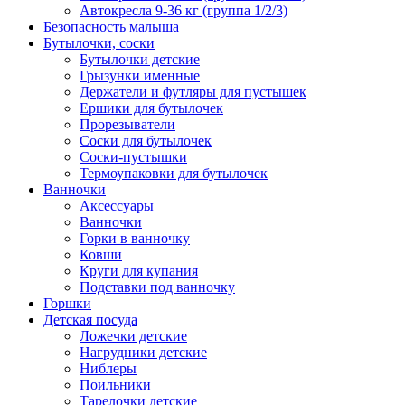
Автокресла 9-36 кг (группа 1/2/3)
Безопасность малыша
Бутылочки, соски
Бутылочки детские
Грызунки именные
Держатели и футляры для пустышек
Ершики для бутылочек
Прорезыватели
Соски для бутылочек
Соски-пустышки
Термоупаковки для бутылочек
Ванночки
Аксессуары
Ванночки
Горки в ванночку
Ковши
Круги для купания
Подставки под ванночку
Горшки
Детская посуда
Ложечки детские
Нагрудники детские
Ниблеры
Поильники
Тарелочки детские