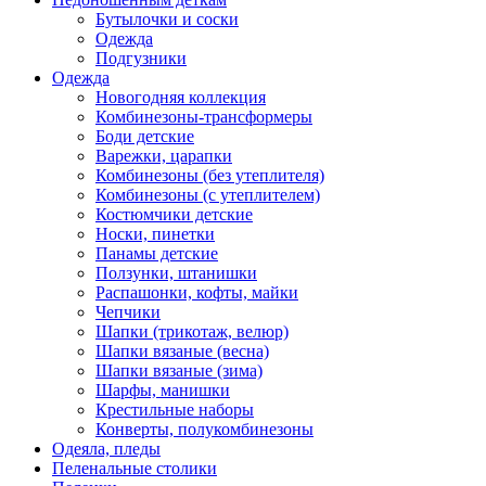
Бутылочки и соски
Одежда
Подгузники
Одежда
Новогодняя коллекция
Комбинезоны-трансформеры
Боди детские
Варежки, царапки
Комбинезоны (без утеплителя)
Комбинезоны (с утеплителем)
Костюмчики детские
Носки, пинетки
Панамы детские
Ползунки, штанишки
Распашонки, кофты, майки
Чепчики
Шапки (трикотаж, велюр)
Шапки вязаные (весна)
Шапки вязаные (зима)
Шарфы, манишки
Крестильные наборы
Конверты, полукомбинезоны
Одеяла, пледы
Пеленальные столики