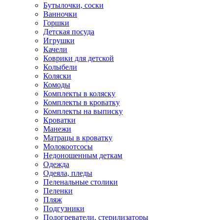
Бутылочки, соски
Ванночки
Горшки
Детская посуда
Игрушки
Качели
Коврики для детской
Колыбели
Коляски
Комоды
Комплекты в коляску
Комплекты в кроватку
Комплекты на выписку
Кроватки
Манежи
Матрацы в кроватку
Молокоотсосы
Недоношенным деткам
Одежда
Одеяла, пледы
Пеленальные столики
Пеленки
Пляж
Подгузники
Подогреватели, стерилизаторы