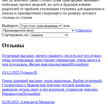
Места, конечно, такие столы-стулья трансформы занимают
побольше прочих моделей, но зато в будущем избавят
родителей от проблем утилизации стульчика для кормления и
поиска и приобретения следующего по размеру детского
столика со стулом.
Выберите
или
Сбросить
Сортировать по:
Отзывы
Отличный магазин, ничего лишнего, но есть всё что нужно,
цены оптимальные, консультант прекрасная, очень много в
чем подсказала. Желаю вам процветания)
Подробнее
19.12.2025
Гульназ И.
Очень хороший магазин, цены рыночные. Выбор отличный.
Столкнулись с браком при покупке детской кроватки,
заменили деталь сразу и без вопросов. Сервисом доволен.
Рекомендую
Подробнее
02.09.2025
Александр Малыгин