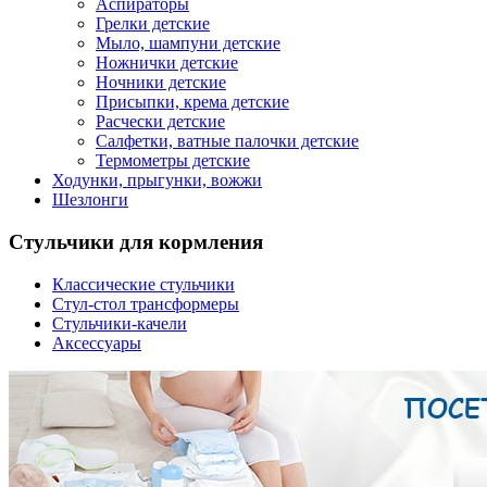
Аспираторы
Грелки детские
Мыло, шампуни детские
Ножнички детские
Ночники детские
Присыпки, крема детские
Расчески детские
Салфетки, ватные палочки детские
Термометры детские
Ходунки, прыгунки, вожжи
Шезлонги
Стульчики для кормления
Классические стульчики
Стул-стол трансформеры
Стульчики-качели
Аксессуары