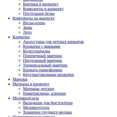
Бортики в кроватку
Комплекты в кроватку
Постельное белье
Комплекты на выписку
Весна-осень
Зима
Лето
Кроватки
Аксессуары для детских кроваток
Кроватки с ящиками
Колесо/качалка
Поперечный маятник
Продольный маятник
Универсальный маятник
Кровать-трансформер
Круглые/овальные кроватки
Манежи
Матрацы в кроватку
Матрацы детские
Наматрасники, клеенки
Молокоотсосы
Вкладыши для бюстгалтера
Молокоотсосы
Хранение грудного молока
Недоношенным деткам