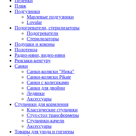
Пеленки
Пляж
Подгузники
Марлевые подгузники
Lovular
Подогреватели, стерилизаторы
Подогреватели
Стерилизаторы
Подушки и коконы
Полотенца
Радио-няни, видео-няни
Рюкзаки-кенгуру
Санки
Санки-коляски "Ника"
Санки-коляски Pikate
Санки с колесиками
Санки для двойни
Ледянки
Аксессуары
Стульчики для кормления
Классические стульчики
Стул-стол трансформеры
Стульчики-качели
Аксессуары
Товары для ухода и гигиены