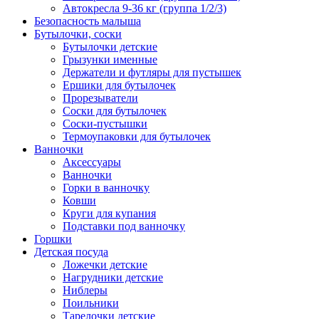
Автокресла 9-36 кг (группа 1/2/3)
Безопасность малыша
Бутылочки, соски
Бутылочки детские
Грызунки именные
Держатели и футляры для пустышек
Ершики для бутылочек
Прорезыватели
Соски для бутылочек
Соски-пустышки
Термоупаковки для бутылочек
Ванночки
Аксессуары
Ванночки
Горки в ванночку
Ковши
Круги для купания
Подставки под ванночку
Горшки
Детская посуда
Ложечки детские
Нагрудники детские
Ниблеры
Поильники
Тарелочки детские