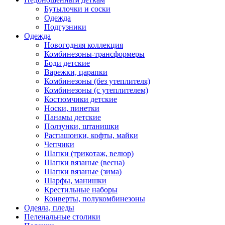
Бутылочки и соски
Одежда
Подгузники
Одежда
Новогодняя коллекция
Комбинезоны-трансформеры
Боди детские
Варежки, царапки
Комбинезоны (без утеплителя)
Комбинезоны (с утеплителем)
Костюмчики детские
Носки, пинетки
Панамы детские
Ползунки, штанишки
Распашонки, кофты, майки
Чепчики
Шапки (трикотаж, велюр)
Шапки вязаные (весна)
Шапки вязаные (зима)
Шарфы, манишки
Крестильные наборы
Конверты, полукомбинезоны
Одеяла, пледы
Пеленальные столики