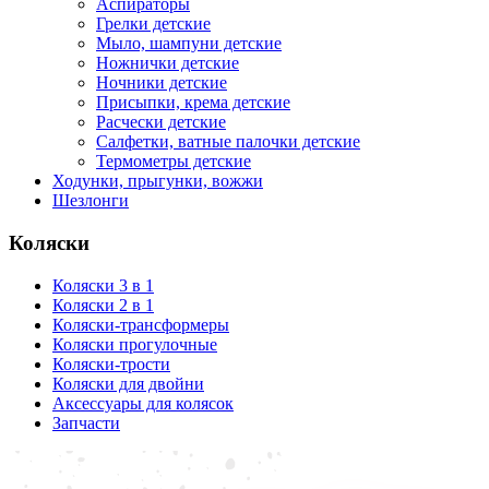
Аспираторы
Грелки детские
Мыло, шампуни детские
Ножнички детские
Ночники детские
Присыпки, крема детские
Расчески детские
Салфетки, ватные палочки детские
Термометры детские
Ходунки, прыгунки, вожжи
Шезлонги
Коляски
Коляски 3 в 1
Коляски 2 в 1
Коляски-трансформеры
Коляски прогулочные
Коляски-трости
Коляски для двойни
Аксессуары для колясок
Запчасти