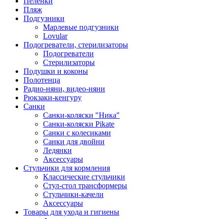
Пеленки
Пляж
Подгузники
Марлевые подгузники
Lovular
Подогреватели, стерилизаторы
Подогреватели
Стерилизаторы
Подушки и коконы
Полотенца
Радио-няни, видео-няни
Рюкзаки-кенгуру
Санки
Санки-коляски "Ника"
Санки-коляски Pikate
Санки с колесиками
Санки для двойни
Ледянки
Аксессуары
Стульчики для кормления
Классические стульчики
Стул-стол трансформеры
Стульчики-качели
Аксессуары
Товары для ухода и гигиены