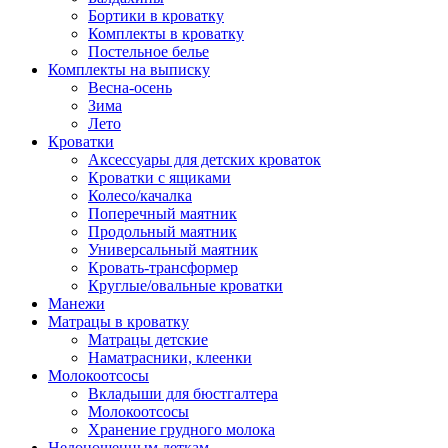
Бортики в кроватку
Комплекты в кроватку
Постельное белье
Комплекты на выписку
Весна-осень
Зима
Лето
Кроватки
Аксессуары для детских кроваток
Кроватки с ящиками
Колесо/качалка
Поперечный маятник
Продольный маятник
Универсальный маятник
Кровать-трансформер
Круглые/овальные кроватки
Манежи
Матрацы в кроватку
Матрацы детские
Наматрасники, клеенки
Молокоотсосы
Вкладыши для бюстгалтера
Молокоотсосы
Хранение грудного молока
Недоношенным деткам