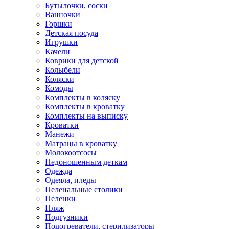
Бутылочки, соски
Ванночки
Горшки
Детская посуда
Игрушки
Качели
Коврики для детской
Колыбели
Коляски
Комоды
Комплекты в коляску
Комплекты в кроватку
Комплекты на выписку
Кроватки
Манежи
Матрацы в кроватку
Молокоотсосы
Недоношенным деткам
Одежда
Одеяла, пледы
Пеленальные столики
Пеленки
Пляж
Подгузники
Подогреватели, стерилизаторы