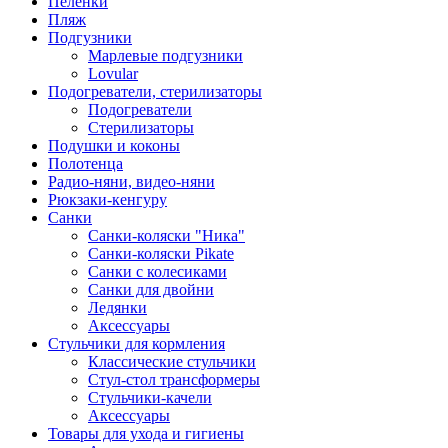
Пеленки
Пляж
Подгузники
Марлевые подгузники
Lovular
Подогреватели, стерилизаторы
Подогреватели
Стерилизаторы
Подушки и коконы
Полотенца
Радио-няни, видео-няни
Рюкзаки-кенгуру
Санки
Санки-коляски "Ника"
Санки-коляски Pikate
Санки с колесиками
Санки для двойни
Ледянки
Аксессуары
Стульчики для кормления
Классические стульчики
Стул-стол трансформеры
Стульчики-качели
Аксессуары
Товары для ухода и гигиены