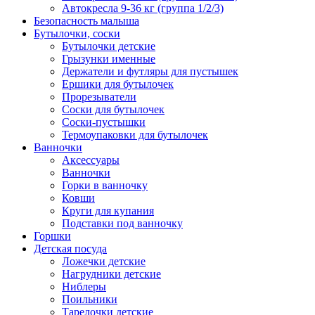
Автокресла 9-36 кг (группа 1/2/3)
Безопасность малыша
Бутылочки, соски
Бутылочки детские
Грызунки именные
Держатели и футляры для пустышек
Ершики для бутылочек
Прорезыватели
Соски для бутылочек
Соски-пустышки
Термоупаковки для бутылочек
Ванночки
Аксессуары
Ванночки
Горки в ванночку
Ковши
Круги для купания
Подставки под ванночку
Горшки
Детская посуда
Ложечки детские
Нагрудники детские
Ниблеры
Поильники
Тарелочки детские