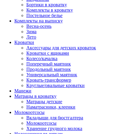
Бортики в кроватку
Комплекты в кроватку
Постельное белье
Комплекты на выписку
Весна-осень
Зима
Лето
Кроватки
Аксессуары для детских кроваток
Кроватки с ящиками
Колесо/качалка
Поперечный маятник
Продольный маятник
Универсальный маятник
Кровать-трансформер
Круглые/овальные кроватки
Манежи
Матрацы в кроватку
Матрацы детские
Наматрасники, клеенки
Молокоотсосы
Вкладыши для бюстгалтера
Молокоотсосы
Хранение грудного молока
Недоношенным деткам