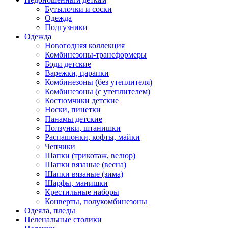
Бутылочки и соски
Одежда
Подгузники
Одежда
Новогодняя коллекция
Комбинезоны-трансформеры
Боди детские
Варежки, царапки
Комбинезоны (без утеплителя)
Комбинезоны (с утеплителем)
Костюмчики детские
Носки, пинетки
Панамы детские
Ползунки, штанишки
Распашонки, кофты, майки
Чепчики
Шапки (трикотаж, велюр)
Шапки вязаные (весна)
Шапки вязаные (зима)
Шарфы, манишки
Крестильные наборы
Конверты, полукомбинезоны
Одеяла, пледы
Пеленальные столики