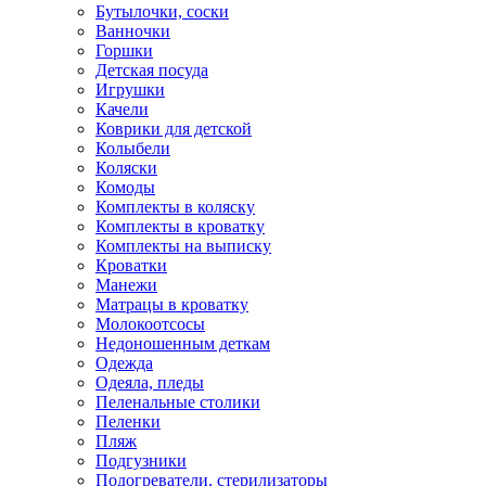
Бутылочки, соски
Ванночки
Горшки
Детская посуда
Игрушки
Качели
Коврики для детской
Колыбели
Коляски
Комоды
Комплекты в коляску
Комплекты в кроватку
Комплекты на выписку
Кроватки
Манежи
Матрацы в кроватку
Молокоотсосы
Недоношенным деткам
Одежда
Одеяла, пледы
Пеленальные столики
Пеленки
Пляж
Подгузники
Подогреватели, стерилизаторы