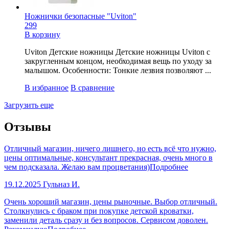
Ножнички безопасные "Uviton"
299
В корзину
Uviton Детские ножницы Детские ножницы Uviton с
закругленным концом, необходимая вещь по уходу за
малышом. Особенности: Тонкие лезвия позволяют ...
В избранное
В сравнение
Загрузить еще
Отзывы
Отличный магазин, ничего лишнего, но есть всё что нужно,
цены оптимальные, консультант прекрасная, очень много в
чем подсказала. Желаю вам процветания)
Подробнее
19.12.2025
Гульназ И.
Очень хороший магазин, цены рыночные. Выбор отличный.
Столкнулись с браком при покупке детской кроватки,
заменили деталь сразу и без вопросов. Сервисом доволен.