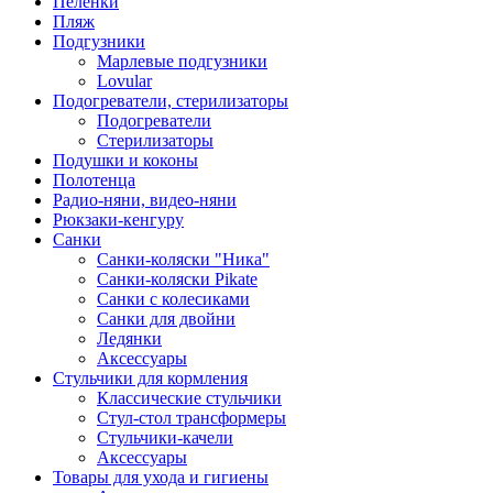
Пеленки
Пляж
Подгузники
Марлевые подгузники
Lovular
Подогреватели, стерилизаторы
Подогреватели
Стерилизаторы
Подушки и коконы
Полотенца
Радио-няни, видео-няни
Рюкзаки-кенгуру
Санки
Санки-коляски "Ника"
Санки-коляски Pikate
Санки с колесиками
Санки для двойни
Ледянки
Аксессуары
Стульчики для кормления
Классические стульчики
Стул-стол трансформеры
Стульчики-качели
Аксессуары
Товары для ухода и гигиены