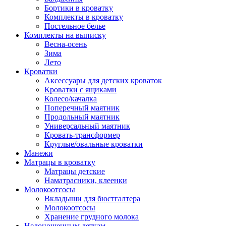
Бортики в кроватку
Комплекты в кроватку
Постельное белье
Комплекты на выписку
Весна-осень
Зима
Лето
Кроватки
Аксессуары для детских кроваток
Кроватки с ящиками
Колесо/качалка
Поперечный маятник
Продольный маятник
Универсальный маятник
Кровать-трансформер
Круглые/овальные кроватки
Манежи
Матрацы в кроватку
Матрацы детские
Наматрасники, клеенки
Молокоотсосы
Вкладыши для бюстгалтера
Молокоотсосы
Хранение грудного молока
Недоношенным деткам