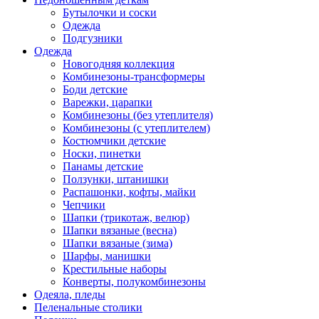
Бутылочки и соски
Одежда
Подгузники
Одежда
Новогодняя коллекция
Комбинезоны-трансформеры
Боди детские
Варежки, царапки
Комбинезоны (без утеплителя)
Комбинезоны (с утеплителем)
Костюмчики детские
Носки, пинетки
Панамы детские
Ползунки, штанишки
Распашонки, кофты, майки
Чепчики
Шапки (трикотаж, велюр)
Шапки вязаные (весна)
Шапки вязаные (зима)
Шарфы, манишки
Крестильные наборы
Конверты, полукомбинезоны
Одеяла, пледы
Пеленальные столики