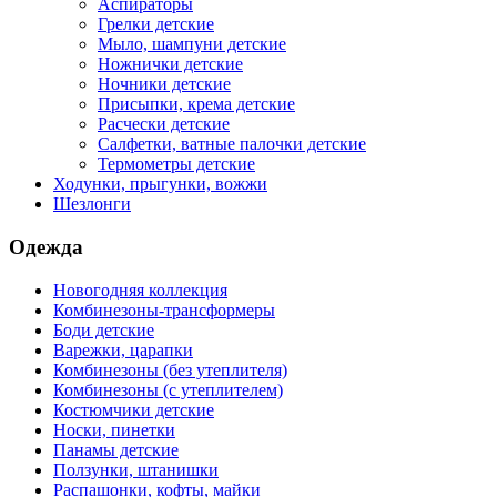
Аспираторы
Грелки детские
Мыло, шампуни детские
Ножнички детские
Ночники детские
Присыпки, крема детские
Расчески детские
Салфетки, ватные палочки детские
Термометры детские
Ходунки, прыгунки, вожжи
Шезлонги
Одежда
Новогодняя коллекция
Комбинезоны-трансформеры
Боди детские
Варежки, царапки
Комбинезоны (без утеплителя)
Комбинезоны (с утеплителем)
Костюмчики детские
Носки, пинетки
Панамы детские
Ползунки, штанишки
Распашонки, кофты, майки