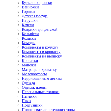
Бутылочки, соски
Ванночки
Горшки
Детская посуда
Игрушки
Качели
Коврики для детской
Колыбели
Коляски
Комоды
Комплекты в коляску
Комплекты в кроватку
Комплекты на выписку
Кроватки
Манежи
Матрацы в кроватку
Молокоотсосы
Недоношенным деткам
Одежда
Одеяла, пледы
Пеленальные столики
Пеленки
Пляж
Подгузники
Подогреватели, стерилизаторы