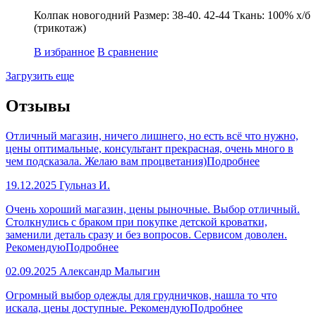
Колпак новогодний Размер: 38-40. 42-44 Ткань: 100% х/б
(трикотаж)
В избранное
В сравнение
Загрузить еще
Отзывы
Отличный магазин, ничего лишнего, но есть всё что нужно,
цены оптимальные, консультант прекрасная, очень много в
чем подсказала. Желаю вам процветания)
Подробнее
19.12.2025
Гульназ И.
Очень хороший магазин, цены рыночные. Выбор отличный.
Столкнулись с браком при покупке детской кроватки,
заменили деталь сразу и без вопросов. Сервисом доволен.
Рекомендую
Подробнее
02.09.2025
Александр Малыгин
Огромный выбор одежды для грудничков, нашла то что
искала, цены доступные. Рекомендую
Подробнее