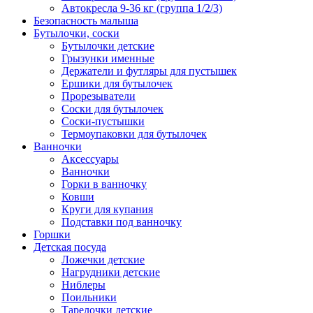
Автокресла 9-36 кг (группа 1/2/3)
Безопасность малыша
Бутылочки, соски
Бутылочки детские
Грызунки именные
Держатели и футляры для пустышек
Ершики для бутылочек
Прорезыватели
Соски для бутылочек
Соски-пустышки
Термоупаковки для бутылочек
Ванночки
Аксессуары
Ванночки
Горки в ванночку
Ковши
Круги для купания
Подставки под ванночку
Горшки
Детская посуда
Ложечки детские
Нагрудники детские
Ниблеры
Поильники
Тарелочки детские