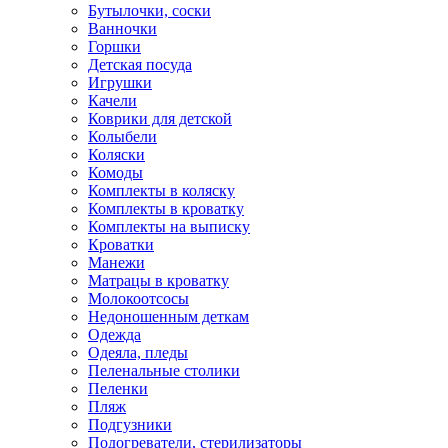
Бутылочки, соски
Ванночки
Горшки
Детская посуда
Игрушки
Качели
Коврики для детской
Колыбели
Коляски
Комоды
Комплекты в коляску
Комплекты в кроватку
Комплекты на выписку
Кроватки
Манежи
Матрацы в кроватку
Молокоотсосы
Недоношенным деткам
Одежда
Одеяла, пледы
Пеленальные столики
Пеленки
Пляж
Подгузники
Подогреватели, стерилизаторы