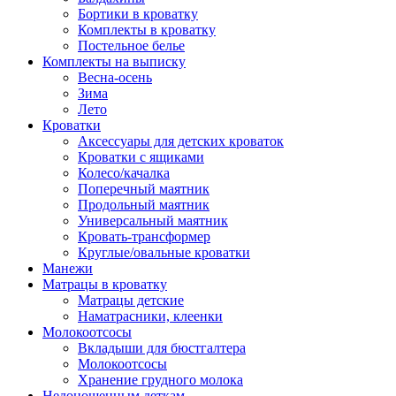
Бортики в кроватку
Комплекты в кроватку
Постельное белье
Комплекты на выписку
Весна-осень
Зима
Лето
Кроватки
Аксессуары для детских кроваток
Кроватки с ящиками
Колесо/качалка
Поперечный маятник
Продольный маятник
Универсальный маятник
Кровать-трансформер
Круглые/овальные кроватки
Манежи
Матрацы в кроватку
Матрацы детские
Наматрасники, клеенки
Молокоотсосы
Вкладыши для бюстгалтера
Молокоотсосы
Хранение грудного молока
Недоношенным деткам