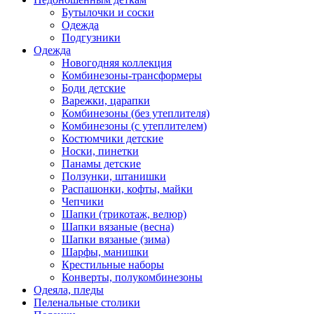
Бутылочки и соски
Одежда
Подгузники
Одежда
Новогодняя коллекция
Комбинезоны-трансформеры
Боди детские
Варежки, царапки
Комбинезоны (без утеплителя)
Комбинезоны (с утеплителем)
Костюмчики детские
Носки, пинетки
Панамы детские
Ползунки, штанишки
Распашонки, кофты, майки
Чепчики
Шапки (трикотаж, велюр)
Шапки вязаные (весна)
Шапки вязаные (зима)
Шарфы, манишки
Крестильные наборы
Конверты, полукомбинезоны
Одеяла, пледы
Пеленальные столики