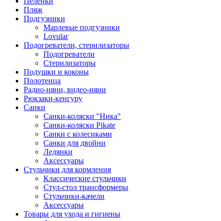
Пеленки
Пляж
Подгузники
Марлевые подгузники
Lovular
Подогреватели, стерилизаторы
Подогреватели
Стерилизаторы
Подушки и коконы
Полотенца
Радио-няни, видео-няни
Рюкзаки-кенгуру
Санки
Санки-коляски "Ника"
Санки-коляски Pikate
Санки с колесиками
Санки для двойни
Ледянки
Аксессуары
Стульчики для кормления
Классические стульчики
Стул-стол трансформеры
Стульчики-качели
Аксессуары
Товары для ухода и гигиены