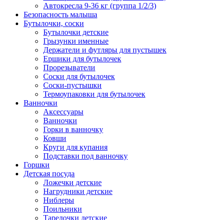
Автокресла 9-36 кг (группа 1/2/3)
Безопасность малыша
Бутылочки, соски
Бутылочки детские
Грызунки именные
Держатели и футляры для пустышек
Ершики для бутылочек
Прорезыватели
Соски для бутылочек
Соски-пустышки
Термоупаковки для бутылочек
Ванночки
Аксессуары
Ванночки
Горки в ванночку
Ковши
Круги для купания
Подставки под ванночку
Горшки
Детская посуда
Ложечки детские
Нагрудники детские
Ниблеры
Поильники
Тарелочки детские