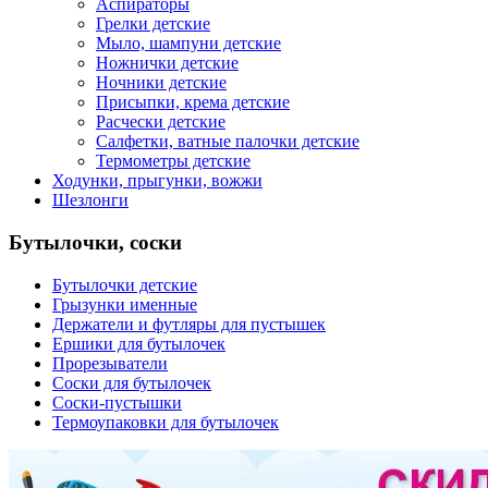
Аспираторы
Грелки детские
Мыло, шампуни детские
Ножнички детские
Ночники детские
Присыпки, крема детские
Расчески детские
Салфетки, ватные палочки детские
Термометры детские
Ходунки, прыгунки, вожжи
Шезлонги
Бутылочки, соски
Бутылочки детские
Грызунки именные
Держатели и футляры для пустышек
Ершики для бутылочек
Прорезыватели
Соски для бутылочек
Соски-пустышки
Термоупаковки для бутылочек