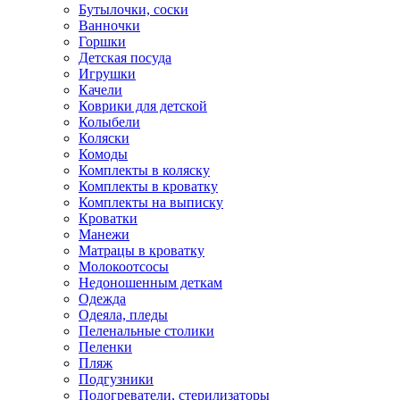
Бутылочки, соски
Ванночки
Горшки
Детская посуда
Игрушки
Качели
Коврики для детской
Колыбели
Коляски
Комоды
Комплекты в коляску
Комплекты в кроватку
Комплекты на выписку
Кроватки
Манежи
Матрацы в кроватку
Молокоотсосы
Недоношенным деткам
Одежда
Одеяла, пледы
Пеленальные столики
Пеленки
Пляж
Подгузники
Подогреватели, стерилизаторы