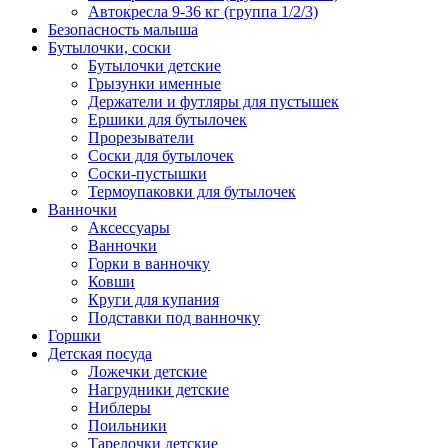
Автокресла 9-36 кг (группа 1/2/3)
Безопасность малыша
Бутылочки, соски
Бутылочки детские
Грызунки именные
Держатели и футляры для пустышек
Ершики для бутылочек
Прорезыватели
Соски для бутылочек
Соски-пустышки
Термоупаковки для бутылочек
Ванночки
Аксессуары
Ванночки
Горки в ванночку
Ковши
Круги для купания
Подставки под ванночку
Горшки
Детская посуда
Ложечки детские
Нагрудники детские
Ниблеры
Поильники
Тарелочки детские