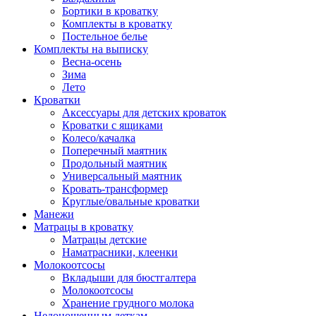
Бортики в кроватку
Комплекты в кроватку
Постельное белье
Комплекты на выписку
Весна-осень
Зима
Лето
Кроватки
Аксессуары для детских кроваток
Кроватки с ящиками
Колесо/качалка
Поперечный маятник
Продольный маятник
Универсальный маятник
Кровать-трансформер
Круглые/овальные кроватки
Манежи
Матрацы в кроватку
Матрацы детские
Наматрасники, клеенки
Молокоотсосы
Вкладыши для бюстгалтера
Молокоотсосы
Хранение грудного молока
Недоношенным деткам