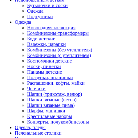
Бутылочки и соски
Одежда
Подгузники
Одежда
Новогодняя коллекция
Комбинезоны-трансформеры
Боди детские
Варежки, царапки
Комбинезоны (без утеплителя)
Комбинезоны (с утеплителем)
Костюмчики детские
Носки, пинетки
Панамы детские
Ползунки, штанишки
Распашонки, кофты, майки
Чепчики
Шапки (трикотаж, велюр)
Шапки вязаные (весна)
Шапки вязаные (зима)
Шарфы, манишки
Крестильные наборы
Конверты, полукомбинезоны
Одеяла, пледы
Пеленальные столики