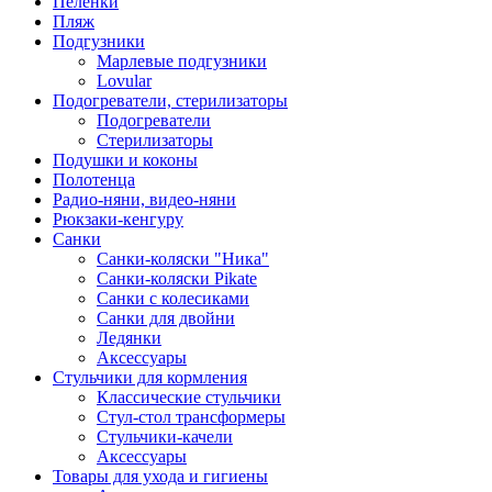
Пеленки
Пляж
Подгузники
Марлевые подгузники
Lovular
Подогреватели, стерилизаторы
Подогреватели
Стерилизаторы
Подушки и коконы
Полотенца
Радио-няни, видео-няни
Рюкзаки-кенгуру
Санки
Санки-коляски "Ника"
Санки-коляски Pikate
Санки с колесиками
Санки для двойни
Ледянки
Аксессуары
Стульчики для кормления
Классические стульчики
Стул-стол трансформеры
Стульчики-качели
Аксессуары
Товары для ухода и гигиены