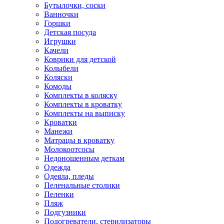
Бутылочки, соски
Ванночки
Горшки
Детская посуда
Игрушки
Качели
Коврики для детской
Колыбели
Коляски
Комоды
Комплекты в коляску
Комплекты в кроватку
Комплекты на выписку
Кроватки
Манежи
Матрацы в кроватку
Молокоотсосы
Недоношенным деткам
Одежда
Одеяла, пледы
Пеленальные столики
Пеленки
Пляж
Подгузники
Подогреватели, стерилизаторы