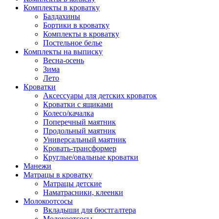
Комплекты в кроватку
Балдахины
Бортики в кроватку
Комплекты в кроватку
Постельное белье
Комплекты на выписку
Весна-осень
Зима
Лето
Кроватки
Аксессуары для детских кроваток
Кроватки с ящиками
Колесо/качалка
Поперечный маятник
Продольный маятник
Универсальный маятник
Кровать-трансформер
Круглые/овальные кроватки
Манежи
Матрацы в кроватку
Матрацы детские
Наматрасники, клеенки
Молокоотсосы
Вкладыши для бюстгалтера
Молокоотсосы