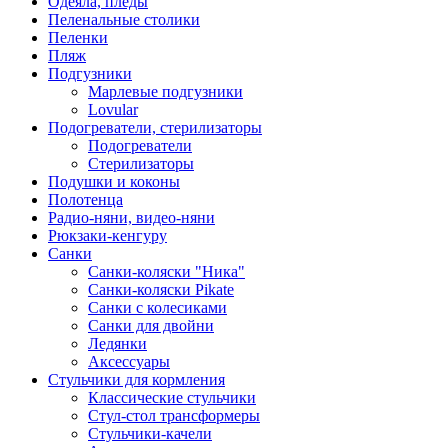
Одеяла, пледы
Пеленальные столики
Пеленки
Пляж
Подгузники
Марлевые подгузники
Lovular
Подогреватели, стерилизаторы
Подогреватели
Стерилизаторы
Подушки и коконы
Полотенца
Радио-няни, видео-няни
Рюкзаки-кенгуру
Санки
Санки-коляски "Ника"
Санки-коляски Pikate
Санки с колесиками
Санки для двойни
Ледянки
Аксессуары
Стульчики для кормления
Классические стульчики
Стул-стол трансформеры
Стульчики-качели