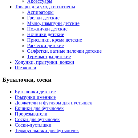
Аксессуары
Товары для ухода и гигиены
Аспираторы
Грелки детские
Мыло, шампуни детские
Ножнички детские
Ночники детские
Присыпки, крема детские
Расчески детские
Салфетки, ватные палочки детские
Термометры детские
Ходунки, прыгунки, вожжи
Шезлонги
Бутылочки, соски
Бутылочки детские
Грызунки именные
Держатели и футляры для пустышек
Ершики для бутылочек
Прорезыватели
Соски для бутылочек
Соски-пустышки
Термоупаковки для бутылочек