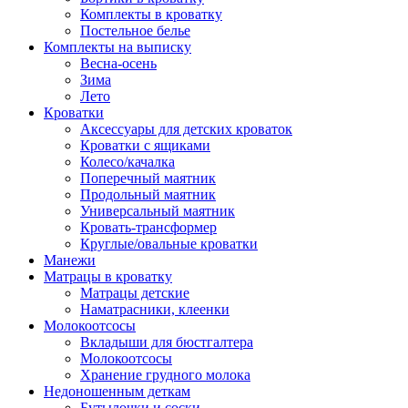
Комплекты в кроватку
Постельное белье
Комплекты на выписку
Весна-осень
Зима
Лето
Кроватки
Аксессуары для детских кроваток
Кроватки с ящиками
Колесо/качалка
Поперечный маятник
Продольный маятник
Универсальный маятник
Кровать-трансформер
Круглые/овальные кроватки
Манежи
Матрацы в кроватку
Матрацы детские
Наматрасники, клеенки
Молокоотсосы
Вкладыши для бюстгалтера
Молокоотсосы
Хранение грудного молока
Недоношенным деткам
Бутылочки и соски