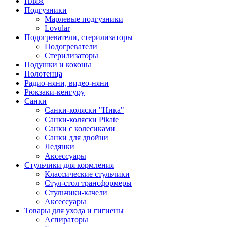
Пляж
Подгузники
Марлевые подгузники
Lovular
Подогреватели, стерилизаторы
Подогреватели
Стерилизаторы
Подушки и коконы
Полотенца
Радио-няни, видео-няни
Рюкзаки-кенгуру
Санки
Санки-коляски "Ника"
Санки-коляски Pikate
Санки с колесиками
Санки для двойни
Ледянки
Аксессуары
Стульчики для кормления
Классические стульчики
Стул-стол трансформеры
Стульчики-качели
Аксессуары
Товары для ухода и гигиены
Аспираторы