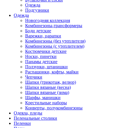
Одежда
Подгузники
Одежда
Новогодняя коллекция
Комбинезоны-трансформеры
Боди детские
Варежки, царапки
Комбинезоны (без утеплителя)
Комбинезоны (с утеплителем)
Костюмчики детские
Носки, пинетки
Панамы детские
Ползунки, штанишки
Распашонки, кофты, майки
Чепчики
Шапки (трикотаж, велюр)
Шапки вязаные (весна)
Шапки вязаные (зима)
Шарфы, манишки
Крестильные наборы
Конверты, полукомбинезоны
Одеяла, пледы
Пеленальные столики
Пеленки