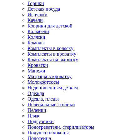
Горшки
Детская посуда
Игрушки
Качели
Коврики для детской
Колыбели
Коляски
Комоды
Комплекты в коляску
Комплекты в кроватку
Комплекты на выписку
Кроватки
Манежи
Матрацы в кроватку
Молокоотсосы
Недоношенным деткам
Одежда
Одеяла, пледы
Пеленальные столики
Пеленки
Пляж
Подгузники
Подогреватели, стерилизаторы
Подушки и коконы
Полотенца