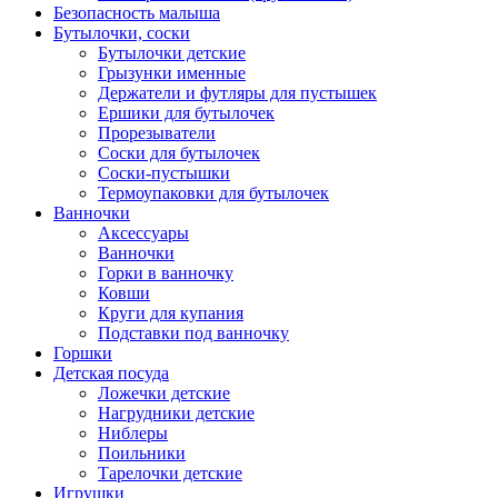
Безопасность малыша
Бутылочки, соски
Бутылочки детские
Грызунки именные
Держатели и футляры для пустышек
Ершики для бутылочек
Прорезыватели
Соски для бутылочек
Соски-пустышки
Термоупаковки для бутылочек
Ванночки
Аксессуары
Ванночки
Горки в ванночку
Ковши
Круги для купания
Подставки под ванночку
Горшки
Детская посуда
Ложечки детские
Нагрудники детские
Ниблеры
Поильники
Тарелочки детские
Игрушки