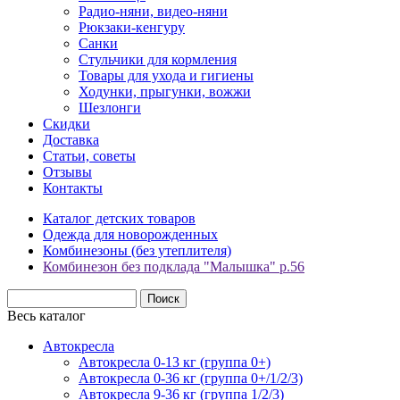
Радио-няни, видео-няни
Рюкзаки-кенгуру
Санки
Стульчики для кормления
Товары для ухода и гигиены
Ходунки, прыгунки, вожжи
Шезлонги
Скидки
Доставка
Статьи, советы
Отзывы
Контакты
Каталог детских товаров
Одежда для новорожденных
Комбинезоны (без утеплителя)
Комбинезон без подклада "Малышка" р.56
Весь каталог
Автокресла
Автокресла 0-13 кг (группа 0+)
Автокресла 0-36 кг (группа 0+/1/2/3)
Автокресла 9-36 кг (группа 1/2/3)