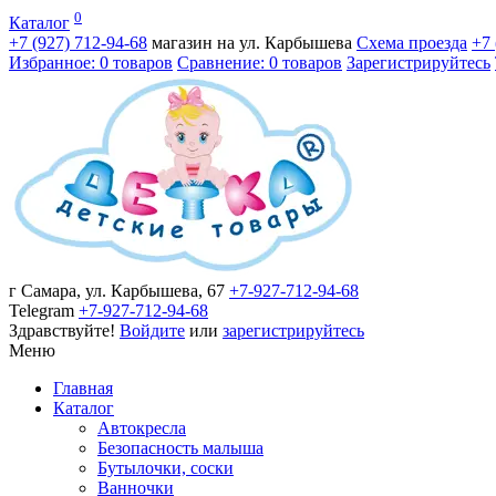
0
Каталог
+7 (927)
712-94-68
магазин на ул. Карбышева
Схема проезда
+7
Избранное: 0 товаров
Сравнение: 0 товаров
Зарегистрируйтесь
г Самара, ул. Карбышева, 67
+7-927-712-94-68
Telegram
+7-927-712-94-68
Здравствуйте!
Войдите
или
зарегистрируйтесь
Меню
Главная
Каталог
Автокресла
Безопасность малыша
Бутылочки, соски
Ванночки