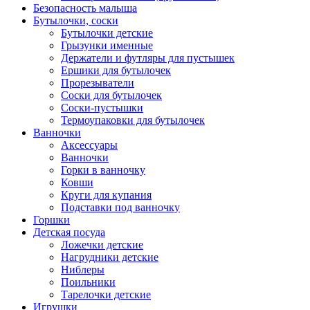
Безопасность малыша
Бутылочки, соски
Бутылочки детские
Грызунки именные
Держатели и футляры для пустышек
Ершики для бутылочек
Прорезыватели
Соски для бутылочек
Соски-пустышки
Термоупаковки для бутылочек
Ванночки
Аксессуары
Ванночки
Горки в ванночку
Ковши
Круги для купания
Подставки под ванночку
Горшки
Детская посуда
Ложечки детские
Нагрудники детские
Ниблеры
Поильники
Тарелочки детские
Игрушки