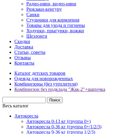
Радио-няни, видео-няни
Рюкзаки-кенгуру
Санки
Стульчики для кормления
Товары для ухода и гигиены
Ходунки, прыгунки, вожжи
Шезлонги
Скидки
Доставка
Статьи, советы
Отзывы
Контакты
Каталог детских товаров
Одежда для новорожденных
Комбинезоны (без утеплителя)
Комбинезон без подклада "Жак-2"+шапочка
Весь каталог
Автокресла
Автокресла 0-13 кг (группа 0+)
Автокресла 0-36 кг (группа 0+/1/2/3)
Автокресла 9-36 кг (группа 1/2/3)