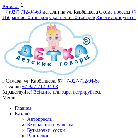
0
Каталог
+7 (927)
712-94-68
магазин на ул. Карбышева
Схема проезда
+7
Избранное: 0 товаров
Сравнение: 0 товаров
Зарегистрируйтесь
г Самара, ул. Карбышева, 67
+7-927-712-94-68
Telegram
+7-927-712-94-68
Здравствуйте!
Войдите
или
зарегистрируйтесь
Меню
Главная
Каталог
Автокресла
Безопасность малыша
Бутылочки, соски
Ванночки