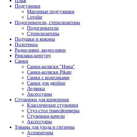
Пляж
Подгузники
Марлевые подгузники
Lovular
Подогреватели, стерилизаторы
Подогреватели
Стерилизаторы
Подушки и коконы
Полотенца
Радио-няни, видео-няни
Рюкзаки-кенгуру
Санки
Санки-коляски "Ника"
Санки-коляски Pikate
Санки с колесиками
Санки для двойни
Ледянки
Аксессуары
Стульчики для кормления
Классические стульчики
Стул-стол трансформеры
Стульчики-качели
Аксессуары
Товары для ухода и гигиены
Аспираторы