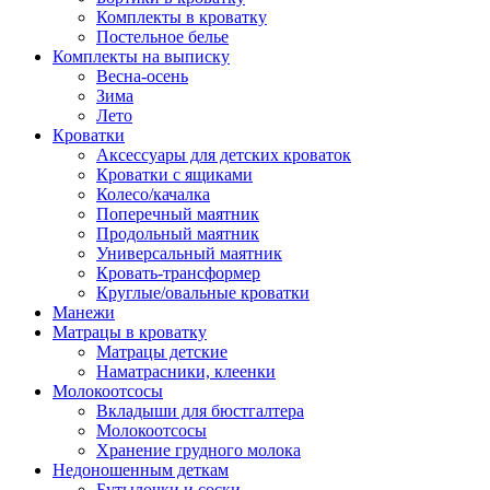
Комплекты в кроватку
Постельное белье
Комплекты на выписку
Весна-осень
Зима
Лето
Кроватки
Аксессуары для детских кроваток
Кроватки с ящиками
Колесо/качалка
Поперечный маятник
Продольный маятник
Универсальный маятник
Кровать-трансформер
Круглые/овальные кроватки
Манежи
Матрацы в кроватку
Матрацы детские
Наматрасники, клеенки
Молокоотсосы
Вкладыши для бюстгалтера
Молокоотсосы
Хранение грудного молока
Недоношенным деткам
Бутылочки и соски