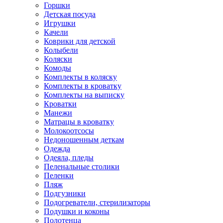
Горшки
Детская посуда
Игрушки
Качели
Коврики для детской
Колыбели
Коляски
Комоды
Комплекты в коляску
Комплекты в кроватку
Комплекты на выписку
Кроватки
Манежи
Матрацы в кроватку
Молокоотсосы
Недоношенным деткам
Одежда
Одеяла, пледы
Пеленальные столики
Пеленки
Пляж
Подгузники
Подогреватели, стерилизаторы
Подушки и коконы
Полотенца