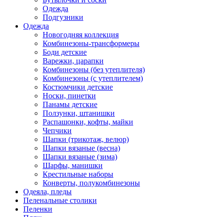
Одежда
Подгузники
Одежда
Новогодняя коллекция
Комбинезоны-трансформеры
Боди детские
Варежки, царапки
Комбинезоны (без утеплителя)
Комбинезоны (с утеплителем)
Костюмчики детские
Носки, пинетки
Панамы детские
Ползунки, штанишки
Распашонки, кофты, майки
Чепчики
Шапки (трикотаж, велюр)
Шапки вязаные (весна)
Шапки вязаные (зима)
Шарфы, манишки
Крестильные наборы
Конверты, полукомбинезоны
Одеяла, пледы
Пеленальные столики
Пеленки