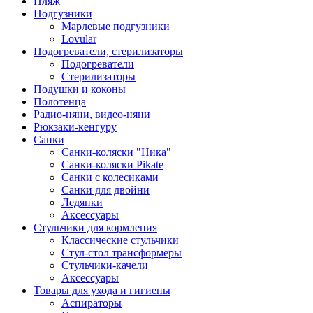
Пляж
Подгузники
Марлевые подгузники
Lovular
Подогреватели, стерилизаторы
Подогреватели
Стерилизаторы
Подушки и коконы
Полотенца
Радио-няни, видео-няни
Рюкзаки-кенгуру
Санки
Санки-коляски "Ника"
Санки-коляски Pikate
Санки с колесиками
Санки для двойни
Ледянки
Аксессуары
Стульчики для кормления
Классические стульчики
Стул-стол трансформеры
Стульчики-качели
Аксессуары
Товары для ухода и гигиены
Аспираторы