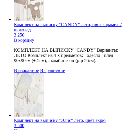
Комплект на выписку "CANDY" лето, цвет карамель/
шоколад
3 250
В корзину
КОМПЛЕКТ НА ВЫПИСКУ "CANDY" Варианты:
ЛЕТО Комплект из 4-х предметов: - одеяло - плед
90х90см (+-5см); - комбинезон (р-р 56см)...
В избранное
В сравнение
Комплект на выписку "Элис" лето, цвет экрю
3 500