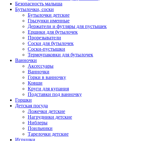
Безопасность малыша
Бутылочки, соски
Бутылочки детские
Грызунки именные
Держатели и футляры для пустышек
Ершики для бутылочек
Прорезыватели
Соски для бутылочек
Соски-пустышки
Термоупаковки для бутылочек
Ванночки
Аксессуары
Ванночки
Горки в ванночку
Ковши
Круги для купания
Подставки под ванночку
Горшки
Детская посуда
Ложечки детские
Нагрудники детские
Ниблеры
Поильники
Тарелочки детские
Игрушки