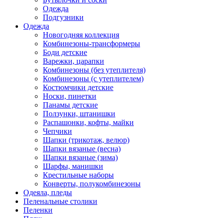
Одежда
Подгузники
Одежда
Новогодняя коллекция
Комбинезоны-трансформеры
Боди детские
Варежки, царапки
Комбинезоны (без утеплителя)
Комбинезоны (с утеплителем)
Костюмчики детские
Носки, пинетки
Панамы детские
Ползунки, штанишки
Распашонки, кофты, майки
Чепчики
Шапки (трикотаж, велюр)
Шапки вязаные (весна)
Шапки вязаные (зима)
Шарфы, манишки
Крестильные наборы
Конверты, полукомбинезоны
Одеяла, пледы
Пеленальные столики
Пеленки