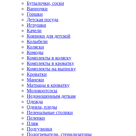
Бутылочки, соски
Ванночки
Горшки
Детская посуда
Игрушки
Качели
Коврики для детской
Колыбели
Коляски
Комоды
Комплекты в коляску
Комплекты в кроватку
Комплекты на выписку
Кроватки
Манежи
Матрацы в кроватку
Молокоотсосы
Недоношенным деткам
Одежда
Одеяла, пледы
Пеленальные столики
Пеленки
Пляж
Подгузники
Подогреватели, стерилизаторы