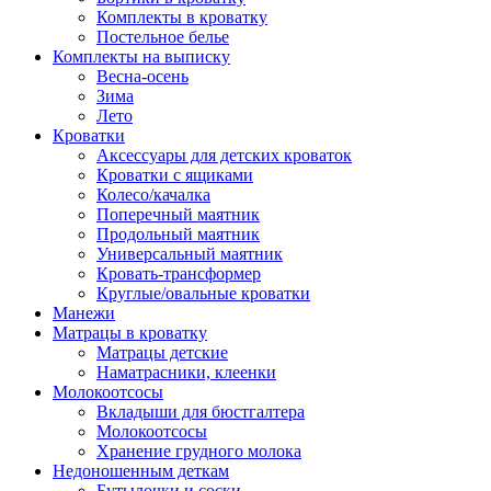
Комплекты в кроватку
Постельное белье
Комплекты на выписку
Весна-осень
Зима
Лето
Кроватки
Аксессуары для детских кроваток
Кроватки с ящиками
Колесо/качалка
Поперечный маятник
Продольный маятник
Универсальный маятник
Кровать-трансформер
Круглые/овальные кроватки
Манежи
Матрацы в кроватку
Матрацы детские
Наматрасники, клеенки
Молокоотсосы
Вкладыши для бюстгалтера
Молокоотсосы
Хранение грудного молока
Недоношенным деткам
Бутылочки и соски