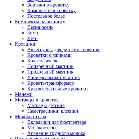
Бортики в кроватку
Комплекты в кроватку
Постельное белье
Комплекты на выписку
Весна-осень
Зима
Лето
Кроватки
Аксессуары для детских кроваток
Кроватки с ящиками
Колесо/качалка
Поперечный маятник
Продольный маятник
Универсальный маятник
Кровать-трансформер
Круглые/овальные кроватки
Манежи
Матрацы в кроватку
Матрацы детские
Наматрасники, клеенки
Молокоотсосы
Вкладыши для бюстгалтера
Молокоотсосы
Хранение грудного молока
Недоношенным деткам