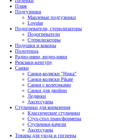
Пеленки
Пляж
Подгузники
Марлевые подгузники
Lovular
Подогреватели, стерилизаторы
Подогреватели
Стерилизаторы
Подушки и коконы
Полотенца
Радио-няни, видео-няни
Рюкзаки-кенгуру
Санки
Санки-коляски "Ника"
Санки-коляски Pikate
Санки с колесиками
Санки для двойни
Ледянки
Аксессуары
Стульчики для кормления
Классические стульчики
Стул-стол трансформеры
Стульчики-качели
Аксессуары
Товары для ухода и гигиены