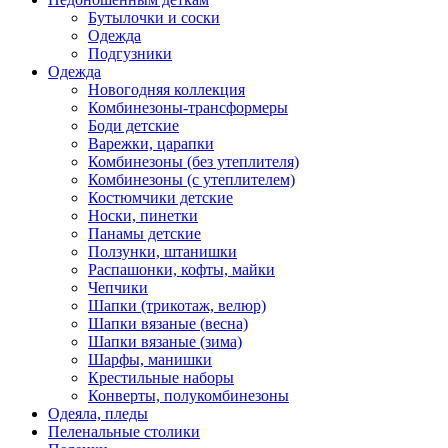
Бутылочки и соски
Одежда
Подгузники
Одежда
Новогодняя коллекция
Комбинезоны-трансформеры
Боди детские
Варежки, царапки
Комбинезоны (без утеплителя)
Комбинезоны (с утеплителем)
Костюмчики детские
Носки, пинетки
Панамы детские
Ползунки, штанишки
Распашонки, кофты, майки
Чепчики
Шапки (трикотаж, велюр)
Шапки вязаные (весна)
Шапки вязаные (зима)
Шарфы, манишки
Крестильные наборы
Конверты, полукомбинезоны
Одеяла, пледы
Пеленальные столики