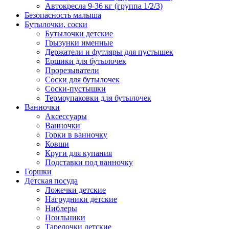
Автокресла 9-36 кг (группа 1/2/3)
Безопасность малыша
Бутылочки, соски
Бутылочки детские
Грызунки именные
Держатели и футляры для пустышек
Ершики для бутылочек
Прорезыватели
Соски для бутылочек
Соски-пустышки
Термоупаковки для бутылочек
Ванночки
Аксессуары
Ванночки
Горки в ванночку
Ковши
Круги для купания
Подставки под ванночку
Горшки
Детская посуда
Ложечки детские
Нагрудники детские
Ниблеры
Поильники
Тарелочки детские