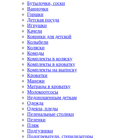
Бутылочки, соски
Ванночки
Горшки
Детская посуда
Игрушки
Качели
Коврики для детской
Колыбели
Коляски
Комоды
Комплекты в коляску
Комплекты в кроватку
Комплекты на выписку
Кроватки
Манежи
Матрацы в кроватку
Молокоотсосы
Недоношенным деткам
Одежда
Одеяла, пледы
Пеленальные столики
Пеленки
Пляж
Подгузники
Подогреватели, стерилизаторы