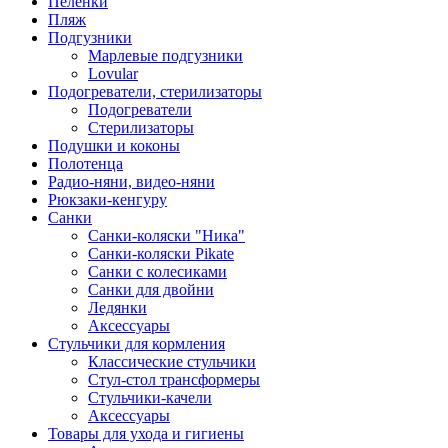
Пеленки
Пляж
Подгузники
Марлевые подгузники
Lovular
Подогреватели, стерилизаторы
Подогреватели
Стерилизаторы
Подушки и коконы
Полотенца
Радио-няни, видео-няни
Рюкзаки-кенгуру
Санки
Санки-коляски "Ника"
Санки-коляски Pikate
Санки с колесиками
Санки для двойни
Ледянки
Аксессуары
Стульчики для кормления
Классические стульчики
Стул-стол трансформеры
Стульчики-качели
Аксессуары
Товары для ухода и гигиены