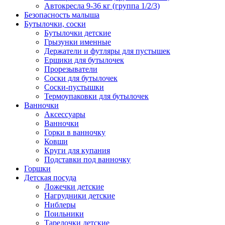
Автокресла 9-36 кг (группа 1/2/3)
Безопасность малыша
Бутылочки, соски
Бутылочки детские
Грызунки именные
Держатели и футляры для пустышек
Ершики для бутылочек
Прорезыватели
Соски для бутылочек
Соски-пустышки
Термоупаковки для бутылочек
Ванночки
Аксессуары
Ванночки
Горки в ванночку
Ковши
Круги для купания
Подставки под ванночку
Горшки
Детская посуда
Ложечки детские
Нагрудники детские
Ниблеры
Поильники
Тарелочки детские