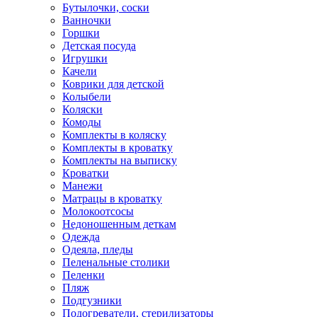
Бутылочки, соски
Ванночки
Горшки
Детская посуда
Игрушки
Качели
Коврики для детской
Колыбели
Коляски
Комоды
Комплекты в коляску
Комплекты в кроватку
Комплекты на выписку
Кроватки
Манежи
Матрацы в кроватку
Молокоотсосы
Недоношенным деткам
Одежда
Одеяла, пледы
Пеленальные столики
Пеленки
Пляж
Подгузники
Подогреватели, стерилизаторы