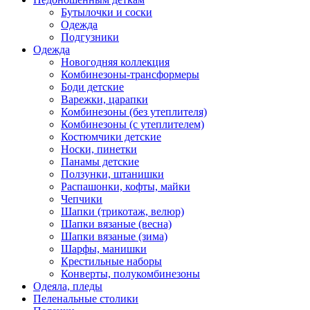
Бутылочки и соски
Одежда
Подгузники
Одежда
Новогодняя коллекция
Комбинезоны-трансформеры
Боди детские
Варежки, царапки
Комбинезоны (без утеплителя)
Комбинезоны (с утеплителем)
Костюмчики детские
Носки, пинетки
Панамы детские
Ползунки, штанишки
Распашонки, кофты, майки
Чепчики
Шапки (трикотаж, велюр)
Шапки вязаные (весна)
Шапки вязаные (зима)
Шарфы, манишки
Крестильные наборы
Конверты, полукомбинезоны
Одеяла, пледы
Пеленальные столики