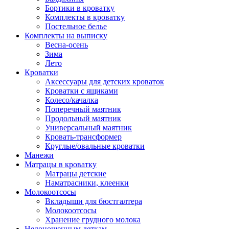
Бортики в кроватку
Комплекты в кроватку
Постельное белье
Комплекты на выписку
Весна-осень
Зима
Лето
Кроватки
Аксессуары для детских кроваток
Кроватки с ящиками
Колесо/качалка
Поперечный маятник
Продольный маятник
Универсальный маятник
Кровать-трансформер
Круглые/овальные кроватки
Манежи
Матрацы в кроватку
Матрацы детские
Наматрасники, клеенки
Молокоотсосы
Вкладыши для бюстгалтера
Молокоотсосы
Хранение грудного молока
Недоношенным деткам