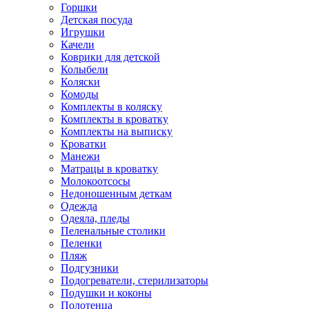
Горшки
Детская посуда
Игрушки
Качели
Коврики для детской
Колыбели
Коляски
Комоды
Комплекты в коляску
Комплекты в кроватку
Комплекты на выписку
Кроватки
Манежи
Матрацы в кроватку
Молокоотсосы
Недоношенным деткам
Одежда
Одеяла, пледы
Пеленальные столики
Пеленки
Пляж
Подгузники
Подогреватели, стерилизаторы
Подушки и коконы
Полотенца