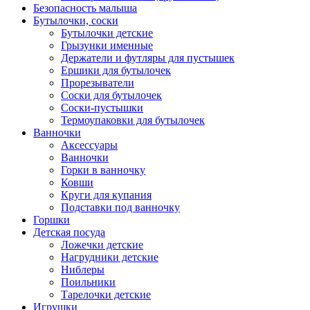
Безопасность малыша
Бутылочки, соски
Бутылочки детские
Грызунки именные
Держатели и футляры для пустышек
Ершики для бутылочек
Прорезыватели
Соски для бутылочек
Соски-пустышки
Термоупаковки для бутылочек
Ванночки
Аксессуары
Ванночки
Горки в ванночку
Ковши
Круги для купания
Подставки под ванночку
Горшки
Детская посуда
Ложечки детские
Нагрудники детские
Ниблеры
Поильники
Тарелочки детские
Игрушки