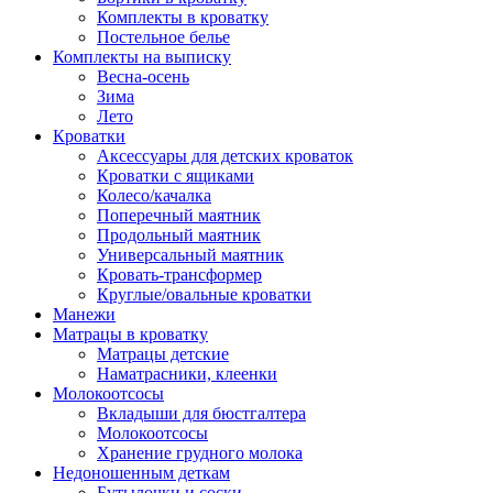
Комплекты в кроватку
Постельное белье
Комплекты на выписку
Весна-осень
Зима
Лето
Кроватки
Аксессуары для детских кроваток
Кроватки с ящиками
Колесо/качалка
Поперечный маятник
Продольный маятник
Универсальный маятник
Кровать-трансформер
Круглые/овальные кроватки
Манежи
Матрацы в кроватку
Матрацы детские
Наматрасники, клеенки
Молокоотсосы
Вкладыши для бюстгалтера
Молокоотсосы
Хранение грудного молока
Недоношенным деткам
Бутылочки и соски