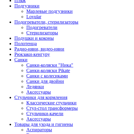
Пляж
Подгузники
Марлевые подгузники
Lovular
Подогреватели, стерилизаторы
Подогреватели
Стерилизаторы
Подушки и коконы
Полотенца
Радио-няни, видео-няни
Рюкзаки-кенгуру
Санки
Санки-коляски "Ника"
Санки-коляски Pikate
Санки с колесиками
Санки для двойни
Ледянки
Аксессуары
Стульчики для кормления
Классические стульчики
Стул-стол трансформеры
Стульчики-качели
Аксессуары
Товары для ухода и гигиены
Аспираторы