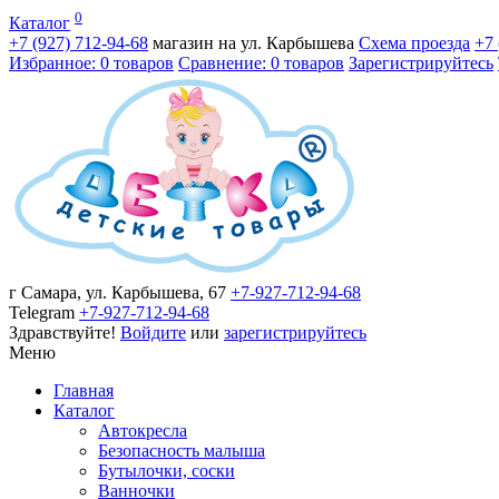
0
Каталог
+7 (927)
712-94-68
магазин на ул. Карбышева
Схема проезда
+7
Избранное: 0 товаров
Сравнение: 0 товаров
Зарегистрируйтесь
г Самара, ул. Карбышева, 67
+7-927-712-94-68
Telegram
+7-927-712-94-68
Здравствуйте!
Войдите
или
зарегистрируйтесь
Меню
Главная
Каталог
Автокресла
Безопасность малыша
Бутылочки, соски
Ванночки