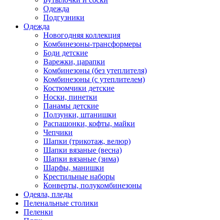
Одежда
Подгузники
Одежда
Новогодняя коллекция
Комбинезоны-трансформеры
Боди детские
Варежки, царапки
Комбинезоны (без утеплителя)
Комбинезоны (с утеплителем)
Костюмчики детские
Носки, пинетки
Панамы детские
Ползунки, штанишки
Распашонки, кофты, майки
Чепчики
Шапки (трикотаж, велюр)
Шапки вязаные (весна)
Шапки вязаные (зима)
Шарфы, манишки
Крестильные наборы
Конверты, полукомбинезоны
Одеяла, пледы
Пеленальные столики
Пеленки