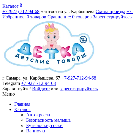
0
Каталог
+7 (927)
712-94-68
магазин на ул. Карбышева
Схема проезда
+7
Избранное: 0 товаров
Сравнение: 0 товаров
Зарегистрируйтесь
г Самара, ул. Карбышева, 67
+7-927-712-94-68
Telegram
+7-927-712-94-68
Здравствуйте!
Войдите
или
зарегистрируйтесь
Меню
Главная
Каталог
Автокресла
Безопасность малыша
Бутылочки, соски
Ванночки