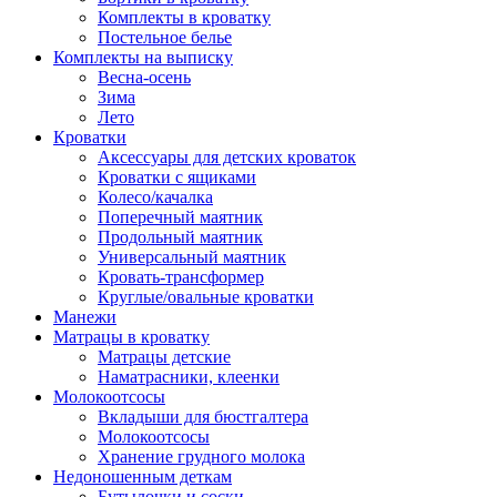
Комплекты в кроватку
Постельное белье
Комплекты на выписку
Весна-осень
Зима
Лето
Кроватки
Аксессуары для детских кроваток
Кроватки с ящиками
Колесо/качалка
Поперечный маятник
Продольный маятник
Универсальный маятник
Кровать-трансформер
Круглые/овальные кроватки
Манежи
Матрацы в кроватку
Матрацы детские
Наматрасники, клеенки
Молокоотсосы
Вкладыши для бюстгалтера
Молокоотсосы
Хранение грудного молока
Недоношенным деткам
Бутылочки и соски