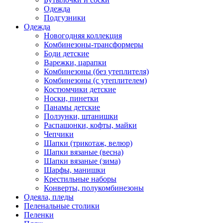
Одежда
Подгузники
Одежда
Новогодняя коллекция
Комбинезоны-трансформеры
Боди детские
Варежки, царапки
Комбинезоны (без утеплителя)
Комбинезоны (с утеплителем)
Костюмчики детские
Носки, пинетки
Панамы детские
Ползунки, штанишки
Распашонки, кофты, майки
Чепчики
Шапки (трикотаж, велюр)
Шапки вязаные (весна)
Шапки вязаные (зима)
Шарфы, манишки
Крестильные наборы
Конверты, полукомбинезоны
Одеяла, пледы
Пеленальные столики
Пеленки