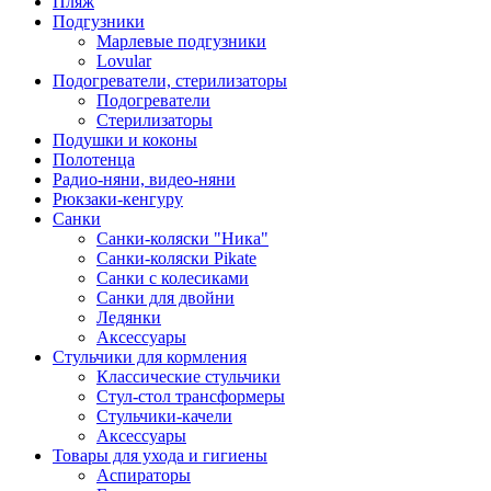
Пляж
Подгузники
Марлевые подгузники
Lovular
Подогреватели, стерилизаторы
Подогреватели
Стерилизаторы
Подушки и коконы
Полотенца
Радио-няни, видео-няни
Рюкзаки-кенгуру
Санки
Санки-коляски "Ника"
Санки-коляски Pikate
Санки с колесиками
Санки для двойни
Ледянки
Аксессуары
Стульчики для кормления
Классические стульчики
Стул-стол трансформеры
Стульчики-качели
Аксессуары
Товары для ухода и гигиены
Аспираторы