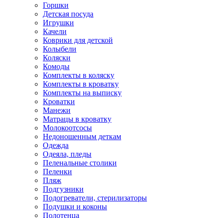
Горшки
Детская посуда
Игрушки
Качели
Коврики для детской
Колыбели
Коляски
Комоды
Комплекты в коляску
Комплекты в кроватку
Комплекты на выписку
Кроватки
Манежи
Матрацы в кроватку
Молокоотсосы
Недоношенным деткам
Одежда
Одеяла, пледы
Пеленальные столики
Пеленки
Пляж
Подгузники
Подогреватели, стерилизаторы
Подушки и коконы
Полотенца