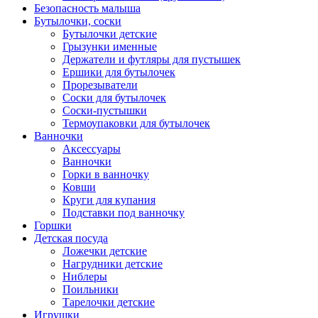
Безопасность малыша
Бутылочки, соски
Бутылочки детские
Грызунки именные
Держатели и футляры для пустышек
Ершики для бутылочек
Прорезыватели
Соски для бутылочек
Соски-пустышки
Термоупаковки для бутылочек
Ванночки
Аксессуары
Ванночки
Горки в ванночку
Ковши
Круги для купания
Подставки под ванночку
Горшки
Детская посуда
Ложечки детские
Нагрудники детские
Ниблеры
Поильники
Тарелочки детские
Игрушки