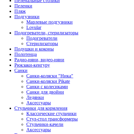
Пеленальные столики
Пеленки
Пляж
Подгузники
Марлевые подгузники
Lovular
Подогреватели, стерилизаторы
Подогреватели
Стерилизаторы
Подушки и коконы
Полотенца
Радио-няни, видео-няни
Рюкзаки-кенгуру
Санки
Санки-коляски "Ника"
Санки-коляски Pikate
Санки с колесиками
Санки для двойни
Ледянки
Аксессуары
Стульчики для кормления
Классические стульчики
Стул-стол трансформеры
Стульчики-качели
Аксессуары