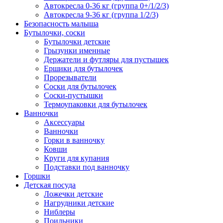
Автокресла 0-36 кг (группа 0+/1/2/3)
Автокресла 9-36 кг (группа 1/2/3)
Безопасность малыша
Бутылочки, соски
Бутылочки детские
Грызунки именные
Держатели и футляры для пустышек
Ершики для бутылочек
Прорезыватели
Соски для бутылочек
Соски-пустышки
Термоупаковки для бутылочек
Ванночки
Аксессуары
Ванночки
Горки в ванночку
Ковши
Круги для купания
Подставки под ванночку
Горшки
Детская посуда
Ложечки детские
Нагрудники детские
Ниблеры
Поильники