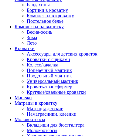
Балдахины
Бортики в кроватку
Комплекты в кроватку
Постельное белье
Комплекты на выписку
Весна-осень
Зима
Лето
Кроватки
Аксессуары для детских кроваток
Кроватки с ящиками
Колесо/качалка
Поперечный маятник
Продольный маятник
Универсальный маятник
Кровать-трансформер
Круглые/овальные кроватки
Манежи
Матрацы в кроватку
Матрацы детские
Наматрасники, клеенки
Молокоотсосы
Вкладыши для бюстгалтера
Молокоотсосы
Хранение грудного молока