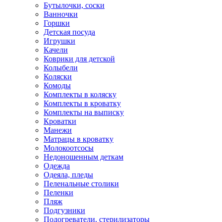
Бутылочки, соски
Ванночки
Горшки
Детская посуда
Игрушки
Качели
Коврики для детской
Колыбели
Коляски
Комоды
Комплекты в коляску
Комплекты в кроватку
Комплекты на выписку
Кроватки
Манежи
Матрацы в кроватку
Молокоотсосы
Недоношенным деткам
Одежда
Одеяла, пледы
Пеленальные столики
Пеленки
Пляж
Подгузники
Подогреватели, стерилизаторы