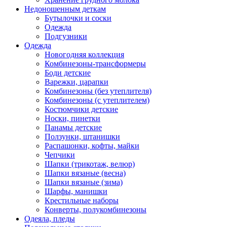
Недоношенным деткам
Бутылочки и соски
Одежда
Подгузники
Одежда
Новогодняя коллекция
Комбинезоны-трансформеры
Боди детские
Варежки, царапки
Комбинезоны (без утеплителя)
Комбинезоны (с утеплителем)
Костюмчики детские
Носки, пинетки
Панамы детские
Ползунки, штанишки
Распашонки, кофты, майки
Чепчики
Шапки (трикотаж, велюр)
Шапки вязаные (весна)
Шапки вязаные (зима)
Шарфы, манишки
Крестильные наборы
Конверты, полукомбинезоны
Одеяла, пледы