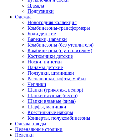
Одежда
Подгузники
Одежда
Новогодняя коллекция
Комбинезоны-трансформеры
Боди детские
Варежки, царапки
Комбинезоны (без утеплителя)
Комбинезоны (с утеплителем)
Костюмчики детские
Носки, пинетки
Панамы детские
Ползунки, штанишки
Распашонки, кофты, майки
Чепчики
Шапки (трикотаж, велюр)
Шапки вязаные (весна)
Шапки вязаные (зима)
Шарфы, манишки
Крестильные наборы
Конверты, полукомбинезоны
Одеяла, пледы
Пеленальные столики
Пеленки