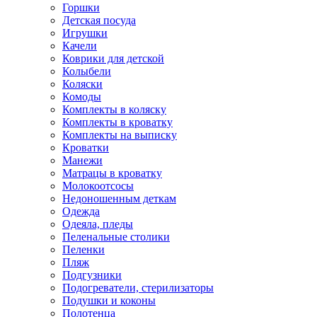
Горшки
Детская посуда
Игрушки
Качели
Коврики для детской
Колыбели
Коляски
Комоды
Комплекты в коляску
Комплекты в кроватку
Комплекты на выписку
Кроватки
Манежи
Матрацы в кроватку
Молокоотсосы
Недоношенным деткам
Одежда
Одеяла, пледы
Пеленальные столики
Пеленки
Пляж
Подгузники
Подогреватели, стерилизаторы
Подушки и коконы
Полотенца