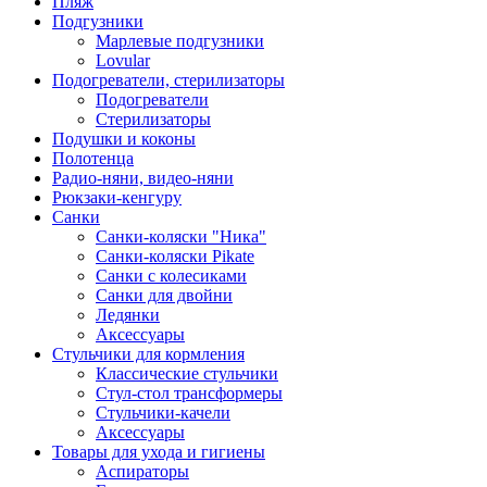
Пляж
Подгузники
Марлевые подгузники
Lovular
Подогреватели, стерилизаторы
Подогреватели
Стерилизаторы
Подушки и коконы
Полотенца
Радио-няни, видео-няни
Рюкзаки-кенгуру
Санки
Санки-коляски "Ника"
Санки-коляски Pikate
Санки с колесиками
Санки для двойни
Ледянки
Аксессуары
Стульчики для кормления
Классические стульчики
Стул-стол трансформеры
Стульчики-качели
Аксессуары
Товары для ухода и гигиены
Аспираторы