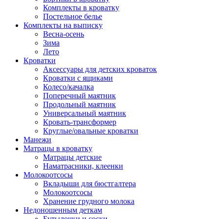
Комплекты в кроватку
Постельное белье
Комплекты на выписку
Весна-осень
Зима
Лето
Кроватки
Аксессуары для детских кроваток
Кроватки с ящиками
Колесо/качалка
Поперечный маятник
Продольный маятник
Универсальный маятник
Кровать-трансформер
Круглые/овальные кроватки
Манежи
Матрацы в кроватку
Матрацы детские
Наматрасники, клеенки
Молокоотсосы
Вкладыши для бюстгалтера
Молокоотсосы
Хранение грудного молока
Недоношенным деткам
Бутылочки и соски