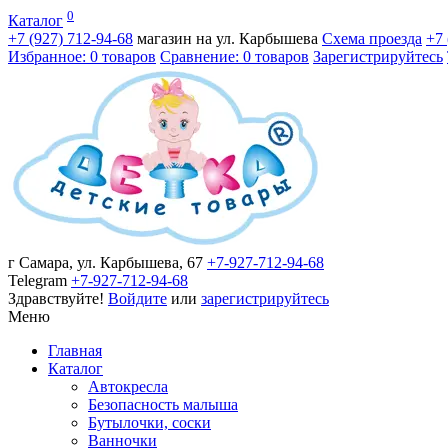
0
Каталог
+7 (927)
712-94-68
магазин на ул. Карбышева
Схема проезда
+7
Избранное: 0 товаров
Сравнение: 0 товаров
Зарегистрируйтесь
г Самара, ул. Карбышева, 67
+7-927-712-94-68
Telegram
+7-927-712-94-68
Здравствуйте!
Войдите
или
зарегистрируйтесь
Меню
Главная
Каталог
Автокресла
Безопасность малыша
Бутылочки, соски
Ванночки