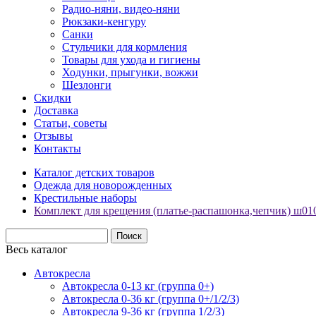
Радио-няни, видео-няни
Рюкзаки-кенгуру
Санки
Стульчики для кормления
Товары для ухода и гигиены
Ходунки, прыгунки, вожжи
Шезлонги
Скидки
Доставка
Статьи, советы
Отзывы
Контакты
Каталог детских товаров
Одежда для новорожденных
Крестильные наборы
Комплект для крещения (платье-распашонка,чепчик) ш01
Весь каталог
Автокресла
Автокресла 0-13 кг (группа 0+)
Автокресла 0-36 кг (группа 0+/1/2/3)
Автокресла 9-36 кг (группа 1/2/3)