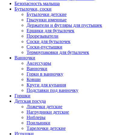
Безопасность малыша
Бутылочки, соски
Бутылочки детские
Грызунки именные
Держатели и футляры для пустышек
Ершики для бутылочек
Прорезыватели
Соски для бутылочек
Соски-пустышки
Термоупаковки для бутылочек
Ванночки
Аксессуары
Ванночки
Горки в ванночку
Ковши
Круги для купания
Подставки под ванночку
Горшки
Детская посуда
Ложечки детские
Нагрудники детские
Ниблеры
Поильники
Тарелочки детские
Игрушки