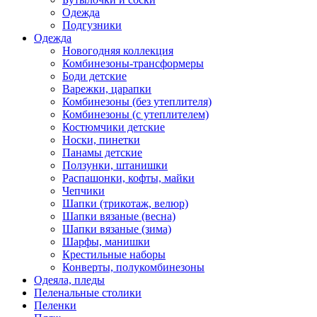
Одежда
Подгузники
Одежда
Новогодняя коллекция
Комбинезоны-трансформеры
Боди детские
Варежки, царапки
Комбинезоны (без утеплителя)
Комбинезоны (с утеплителем)
Костюмчики детские
Носки, пинетки
Панамы детские
Ползунки, штанишки
Распашонки, кофты, майки
Чепчики
Шапки (трикотаж, велюр)
Шапки вязаные (весна)
Шапки вязаные (зима)
Шарфы, манишки
Крестильные наборы
Конверты, полукомбинезоны
Одеяла, пледы
Пеленальные столики
Пеленки