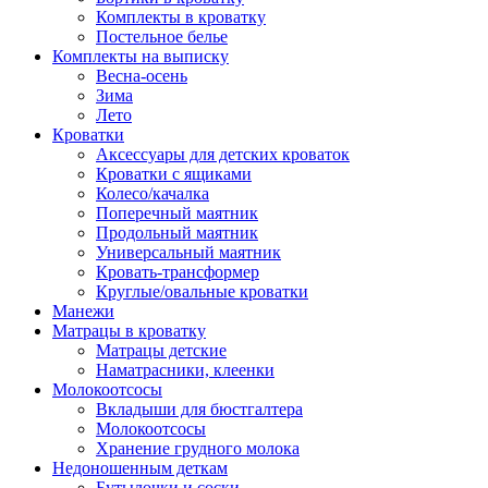
Комплекты в кроватку
Постельное белье
Комплекты на выписку
Весна-осень
Зима
Лето
Кроватки
Аксессуары для детских кроваток
Кроватки с ящиками
Колесо/качалка
Поперечный маятник
Продольный маятник
Универсальный маятник
Кровать-трансформер
Круглые/овальные кроватки
Манежи
Матрацы в кроватку
Матрацы детские
Наматрасники, клеенки
Молокоотсосы
Вкладыши для бюстгалтера
Молокоотсосы
Хранение грудного молока
Недоношенным деткам
Бутылочки и соски