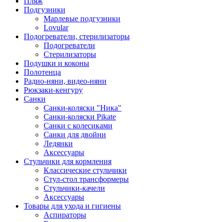
Пляж
Подгузники
Марлевые подгузники
Lovular
Подогреватели, стерилизаторы
Подогреватели
Стерилизаторы
Подушки и коконы
Полотенца
Радио-няни, видео-няни
Рюкзаки-кенгуру
Санки
Санки-коляски "Ника"
Санки-коляски Pikate
Санки с колесиками
Санки для двойни
Ледянки
Аксессуары
Стульчики для кормления
Классические стульчики
Стул-стол трансформеры
Стульчики-качели
Аксессуары
Товары для ухода и гигиены
Аспираторы