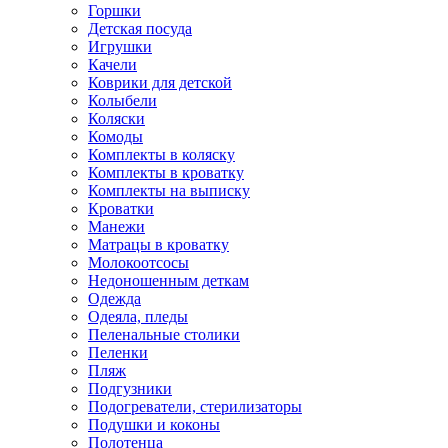
Горшки
Детская посуда
Игрушки
Качели
Коврики для детской
Колыбели
Коляски
Комоды
Комплекты в коляску
Комплекты в кроватку
Комплекты на выписку
Кроватки
Манежи
Матрацы в кроватку
Молокоотсосы
Недоношенным деткам
Одежда
Одеяла, пледы
Пеленальные столики
Пеленки
Пляж
Подгузники
Подогреватели, стерилизаторы
Подушки и коконы
Полотенца