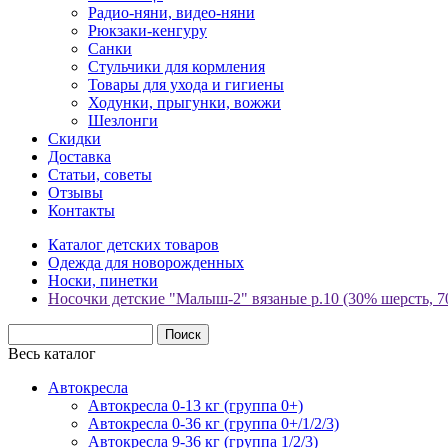
Радио-няни, видео-няни
Рюкзаки-кенгуру
Санки
Стульчики для кормления
Товары для ухода и гигиены
Ходунки, прыгунки, вожжи
Шезлонги
Скидки
Доставка
Статьи, советы
Отзывы
Контакты
Каталог детских товаров
Одежда для новорожденных
Носки, пинетки
Носочки детские "Малыш-2" вязаные р.10 (30% шерсть,
Весь каталог
Автокресла
Автокресла 0-13 кг (группа 0+)
Автокресла 0-36 кг (группа 0+/1/2/3)
Автокресла 9-36 кг (группа 1/2/3)