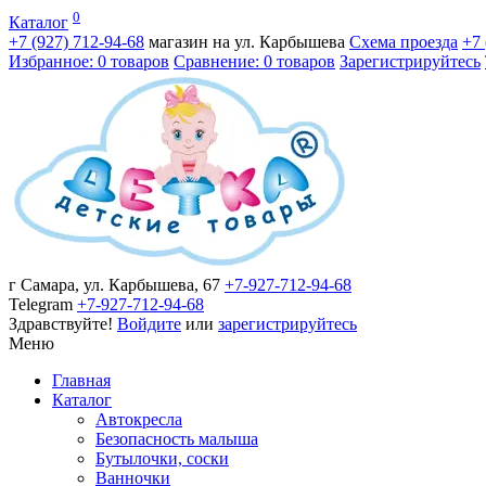
0
Каталог
+7 (927)
712-94-68
магазин на ул. Карбышева
Схема проезда
+7
Избранное: 0 товаров
Сравнение: 0 товаров
Зарегистрируйтесь
г Самара, ул. Карбышева, 67
+7-927-712-94-68
Telegram
+7-927-712-94-68
Здравствуйте!
Войдите
или
зарегистрируйтесь
Меню
Главная
Каталог
Автокресла
Безопасность малыша
Бутылочки, соски
Ванночки