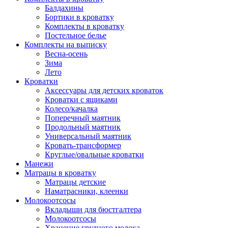
Балдахины
Бортики в кроватку
Комплекты в кроватку
Постельное белье
Комплекты на выписку
Весна-осень
Зима
Лето
Кроватки
Аксессуары для детских кроваток
Кроватки с ящиками
Колесо/качалка
Поперечный маятник
Продольный маятник
Универсальный маятник
Кровать-трансформер
Круглые/овальные кроватки
Манежи
Матрацы в кроватку
Матрацы детские
Наматрасники, клеенки
Молокоотсосы
Вкладыши для бюстгалтера
Молокоотсосы
Хранение грудного молока