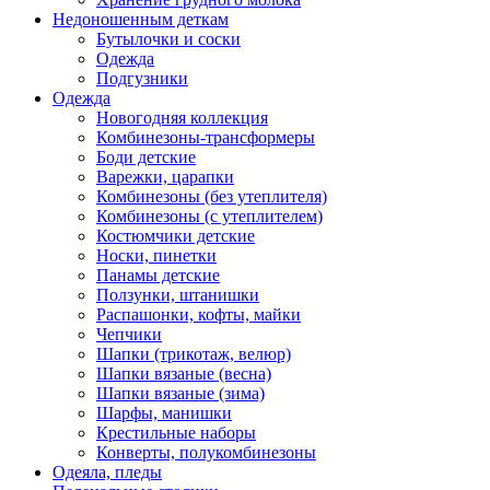
Недоношенным деткам
Бутылочки и соски
Одежда
Подгузники
Одежда
Новогодняя коллекция
Комбинезоны-трансформеры
Боди детские
Варежки, царапки
Комбинезоны (без утеплителя)
Комбинезоны (с утеплителем)
Костюмчики детские
Носки, пинетки
Панамы детские
Ползунки, штанишки
Распашонки, кофты, майки
Чепчики
Шапки (трикотаж, велюр)
Шапки вязаные (весна)
Шапки вязаные (зима)
Шарфы, манишки
Крестильные наборы
Конверты, полукомбинезоны
Одеяла, пледы