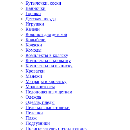
Бутылочки, соски
Ванночки
Горшки
Детская посуда
Игрушки
Качели
Коврики для детской
Колыбели
Коляски
Комоды
Комплекты в коляску
Комплекты в кроватку
Комплекты на выписку
Кроватки
Манежи
Матрацы в кроватку
Молокоотсосы
Недоношенным деткам
Одежда
Одеяла, пледы
Пеленальные столики
Пеленки
Пляж
Подгузники
Подогреватели, стерилизаторы