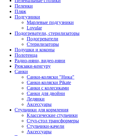
Пеленальные столики
Пеленки
Пляж
Подгузники
Марлевые подгузники
Lovular
Подогреватели, стерилизаторы
Подогреватели
Стерилизаторы
Подушки и коконы
Полотенца
Радио-няни, видео-няни
Рюкзаки-кенгуру
Санки
Санки-коляски "Ника"
Санки-коляски Pikate
Санки с колесиками
Санки для двойни
Ледянки
Аксессуары
Стульчики для кормления
Классические стульчики
Стул-стол трансформеры
Стульчики-качели
Аксессуары