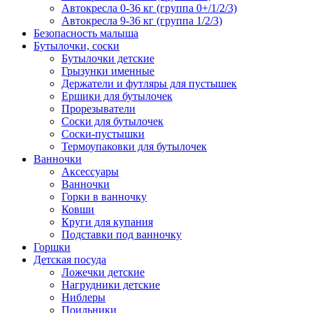
Автокресла 0-36 кг (группа 0+/1/2/3)
Автокресла 9-36 кг (группа 1/2/3)
Безопасность малыша
Бутылочки, соски
Бутылочки детские
Грызунки именные
Держатели и футляры для пустышек
Ершики для бутылочек
Прорезыватели
Соски для бутылочек
Соски-пустышки
Термоупаковки для бутылочек
Ванночки
Аксессуары
Ванночки
Горки в ванночку
Ковши
Круги для купания
Подставки под ванночку
Горшки
Детская посуда
Ложечки детские
Нагрудники детские
Ниблеры
Поильники