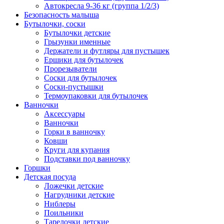
Автокресла 9-36 кг (группа 1/2/3)
Безопасность малыша
Бутылочки, соски
Бутылочки детские
Грызунки именные
Держатели и футляры для пустышек
Ершики для бутылочек
Прорезыватели
Соски для бутылочек
Соски-пустышки
Термоупаковки для бутылочек
Ванночки
Аксессуары
Ванночки
Горки в ванночку
Ковши
Круги для купания
Подставки под ванночку
Горшки
Детская посуда
Ложечки детские
Нагрудники детские
Ниблеры
Поильники
Тарелочки детские