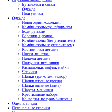
Бутылочки и соски
Одежда
Подгузники
Одежда
Новогодняя коллекция
Комбинезоны-трансформеры
Боди детские
Варежки, царапки
Комбинезоны (без утеплителя)
Комбинезоны (с утеплителем)
Костюмчики детские
Носки, пинетки
Панамы детские
Ползунки, штанишки
Распашонки, кофты, майки
Чепчики
Шапки (трикотаж, велюр)
Шапки вязаные (весна)
Шапки вязаные (зима)
Шарфы, манишки
Крестильные наборы
Конверты, полукомбинезоны
Одеяла, пледы
Пеленальные столики