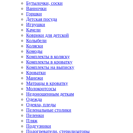
Бутылочки, соски
Ванночки
Горшки
Детская посуда
Игрушки
Качели
Коврики для детской
Колыбели
Коляски
Комоды
Комплекты в коляску
Комплекты в кроватку
Комплекты на выписку
Кроватки
Манежи
Матрацы в кроватку
Молокоотсосы
Недоношенным деткам
Одежда
Одеяла, пледы
Пеленальные столики
Пеленки
Пляж
Подгузники
Подогреватели, стерилизаторы