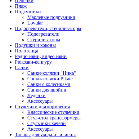
Пеленки
Пляж
Подгузники
Марлевые подгузники
Lovular
Подогреватели, стерилизаторы
Подогреватели
Стерилизаторы
Подушки и коконы
Полотенца
Радио-няни, видео-няни
Рюкзаки-кенгуру
Санки
Санки-коляски "Ника"
Санки-коляски Pikate
Санки с колесиками
Санки для двойни
Ледянки
Аксессуары
Стульчики для кормления
Классические стульчики
Стул-стол трансформеры
Стульчики-качели
Аксессуары
Товары для ухода и гигиены