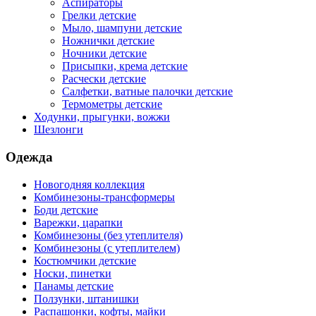
Аспираторы
Грелки детские
Мыло, шампуни детские
Ножнички детские
Ночники детские
Присыпки, крема детские
Расчески детские
Салфетки, ватные палочки детские
Термометры детские
Ходунки, прыгунки, вожжи
Шезлонги
Одежда
Новогодняя коллекция
Комбинезоны-трансформеры
Боди детские
Варежки, царапки
Комбинезоны (без утеплителя)
Комбинезоны (с утеплителем)
Костюмчики детские
Носки, пинетки
Панамы детские
Ползунки, штанишки
Распашонки, кофты, майки