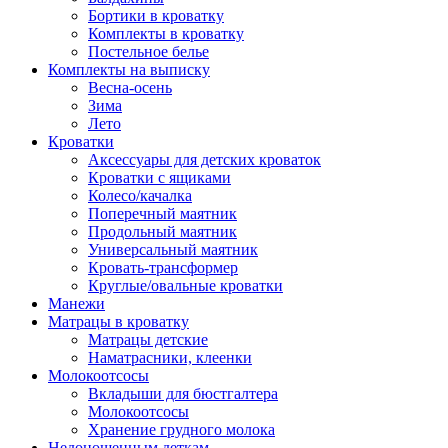
Бортики в кроватку
Комплекты в кроватку
Постельное белье
Комплекты на выписку
Весна-осень
Зима
Лето
Кроватки
Аксессуары для детских кроваток
Кроватки с ящиками
Колесо/качалка
Поперечный маятник
Продольный маятник
Универсальный маятник
Кровать-трансформер
Круглые/овальные кроватки
Манежи
Матрацы в кроватку
Матрацы детские
Наматрасники, клеенки
Молокоотсосы
Вкладыши для бюстгалтера
Молокоотсосы
Хранение грудного молока
Недоношенным деткам