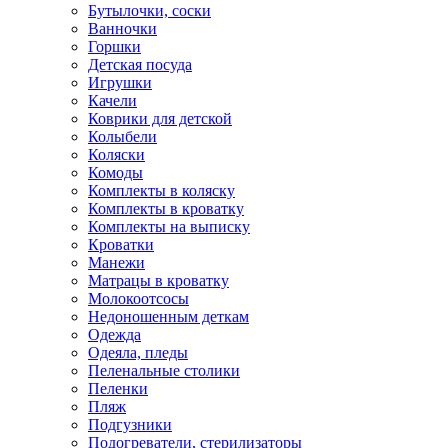
Бутылочки, соски
Ванночки
Горшки
Детская посуда
Игрушки
Качели
Коврики для детской
Колыбели
Коляски
Комоды
Комплекты в коляску
Комплекты в кроватку
Комплекты на выписку
Кроватки
Манежи
Матрацы в кроватку
Молокоотсосы
Недоношенным деткам
Одежда
Одеяла, пледы
Пеленальные столики
Пеленки
Пляж
Подгузники
Подогреватели, стерилизаторы