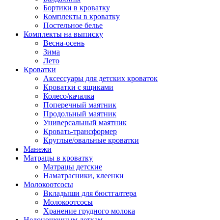
Бортики в кроватку
Комплекты в кроватку
Постельное белье
Комплекты на выписку
Весна-осень
Зима
Лето
Кроватки
Аксессуары для детских кроваток
Кроватки с ящиками
Колесо/качалка
Поперечный маятник
Продольный маятник
Универсальный маятник
Кровать-трансформер
Круглые/овальные кроватки
Манежи
Матрацы в кроватку
Матрацы детские
Наматрасники, клеенки
Молокоотсосы
Вкладыши для бюстгалтера
Молокоотсосы
Хранение грудного молока
Недоношенным деткам