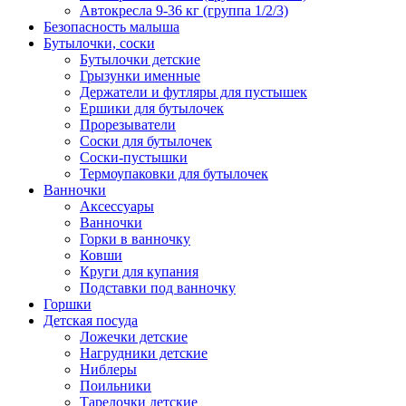
Автокресла 9-36 кг (группа 1/2/3)
Безопасность малыша
Бутылочки, соски
Бутылочки детские
Грызунки именные
Держатели и футляры для пустышек
Ершики для бутылочек
Прорезыватели
Соски для бутылочек
Соски-пустышки
Термоупаковки для бутылочек
Ванночки
Аксессуары
Ванночки
Горки в ванночку
Ковши
Круги для купания
Подставки под ванночку
Горшки
Детская посуда
Ложечки детские
Нагрудники детские
Ниблеры
Поильники
Тарелочки детские