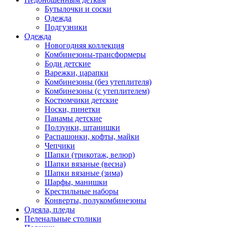
Бутылочки и соски
Одежда
Подгузники
Одежда
Новогодняя коллекция
Комбинезоны-трансформеры
Боди детские
Варежки, царапки
Комбинезоны (без утеплителя)
Комбинезоны (с утеплителем)
Костюмчики детские
Носки, пинетки
Панамы детские
Ползунки, штанишки
Распашонки, кофты, майки
Чепчики
Шапки (трикотаж, велюр)
Шапки вязаные (весна)
Шапки вязаные (зима)
Шарфы, манишки
Крестильные наборы
Конверты, полукомбинезоны
Одеяла, пледы
Пеленальные столики