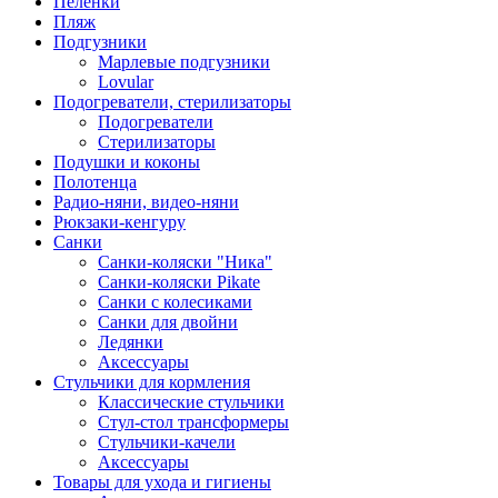
Пеленки
Пляж
Подгузники
Марлевые подгузники
Lovular
Подогреватели, стерилизаторы
Подогреватели
Стерилизаторы
Подушки и коконы
Полотенца
Радио-няни, видео-няни
Рюкзаки-кенгуру
Санки
Санки-коляски "Ника"
Санки-коляски Pikate
Санки с колесиками
Санки для двойни
Ледянки
Аксессуары
Стульчики для кормления
Классические стульчики
Стул-стол трансформеры
Стульчики-качели
Аксессуары
Товары для ухода и гигиены