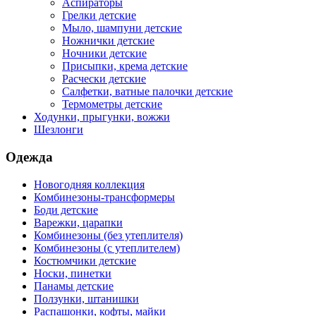
Аспираторы
Грелки детские
Мыло, шампуни детские
Ножнички детские
Ночники детские
Присыпки, крема детские
Расчески детские
Салфетки, ватные палочки детские
Термометры детские
Ходунки, прыгунки, вожжи
Шезлонги
Одежда
Новогодняя коллекция
Комбинезоны-трансформеры
Боди детские
Варежки, царапки
Комбинезоны (без утеплителя)
Комбинезоны (с утеплителем)
Костюмчики детские
Носки, пинетки
Панамы детские
Ползунки, штанишки
Распашонки, кофты, майки