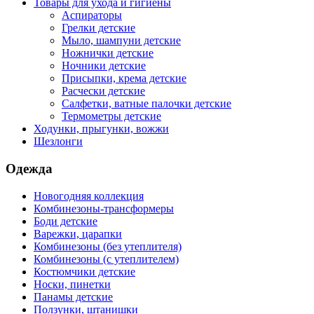
Товары для ухода и гигиены
Аспираторы
Грелки детские
Мыло, шампуни детские
Ножнички детские
Ночники детские
Присыпки, крема детские
Расчески детские
Салфетки, ватные палочки детские
Термометры детские
Ходунки, прыгунки, вожжи
Шезлонги
Одежда
Новогодняя коллекция
Комбинезоны-трансформеры
Боди детские
Варежки, царапки
Комбинезоны (без утеплителя)
Комбинезоны (с утеплителем)
Костюмчики детские
Носки, пинетки
Панамы детские
Ползунки, штанишки