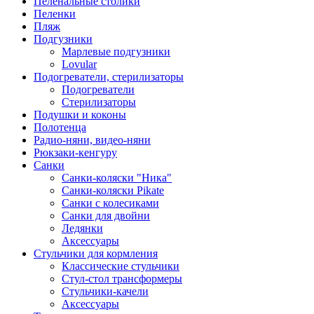
Пеленальные столики
Пеленки
Пляж
Подгузники
Марлевые подгузники
Lovular
Подогреватели, стерилизаторы
Подогреватели
Стерилизаторы
Подушки и коконы
Полотенца
Радио-няни, видео-няни
Рюкзаки-кенгуру
Санки
Санки-коляски "Ника"
Санки-коляски Pikate
Санки с колесиками
Санки для двойни
Ледянки
Аксессуары
Стульчики для кормления
Классические стульчики
Стул-стол трансформеры
Стульчики-качели
Аксессуары