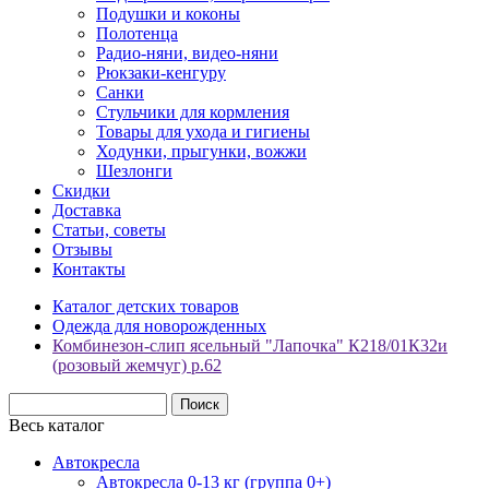
Подушки и коконы
Полотенца
Радио-няни, видео-няни
Рюкзаки-кенгуру
Санки
Стульчики для кормления
Товары для ухода и гигиены
Ходунки, прыгунки, вожжи
Шезлонги
Скидки
Доставка
Статьи, советы
Отзывы
Контакты
Каталог детских товаров
Одежда для новорожденных
Комбинезон-слип ясельный "Лапочка" К218/01К32и
(розовый жемчуг) р.62
Весь каталог
Автокресла
Автокресла 0-13 кг (группа 0+)