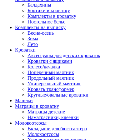
Балдахины
Бортики в кроватку
Комплекты в кроватку
Постельное белье
Комплекты на выписку
Весна-осень
Зима
Лето
Кроватки
Аксессуары для детских кроваток
Кроватки с ящиками
Колесо/качалка
Поперечный маятник
Продольный маятник
Универсальный маятник
Кровать-трансформер
Круглые/овальные кроватки
Манежи
Матрацы в кроватку
Матрацы детские
Наматрасники, клеенки
Молокоотсосы
Вкладыши для бюстгалтера
Молокоотсосы
Хранение грудного молока