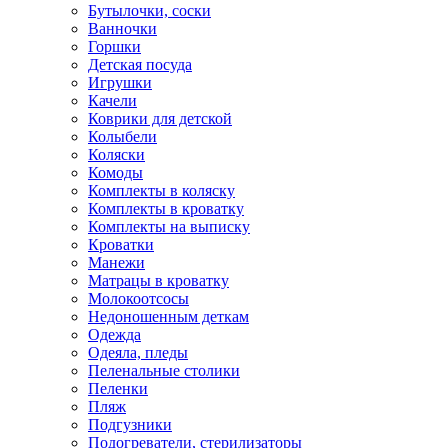
Бутылочки, соски
Ванночки
Горшки
Детская посуда
Игрушки
Качели
Коврики для детской
Колыбели
Коляски
Комоды
Комплекты в коляску
Комплекты в кроватку
Комплекты на выписку
Кроватки
Манежи
Матрацы в кроватку
Молокоотсосы
Недоношенным деткам
Одежда
Одеяла, пледы
Пеленальные столики
Пеленки
Пляж
Подгузники
Подогреватели, стерилизаторы