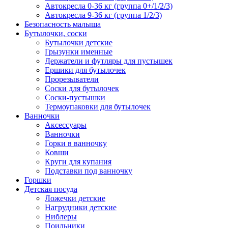
Автокресла 0-36 кг (группа 0+/1/2/3)
Автокресла 9-36 кг (группа 1/2/3)
Безопасность малыша
Бутылочки, соски
Бутылочки детские
Грызунки именные
Держатели и футляры для пустышек
Ершики для бутылочек
Прорезыватели
Соски для бутылочек
Соски-пустышки
Термоупаковки для бутылочек
Ванночки
Аксессуары
Ванночки
Горки в ванночку
Ковши
Круги для купания
Подставки под ванночку
Горшки
Детская посуда
Ложечки детские
Нагрудники детские
Ниблеры
Поильники