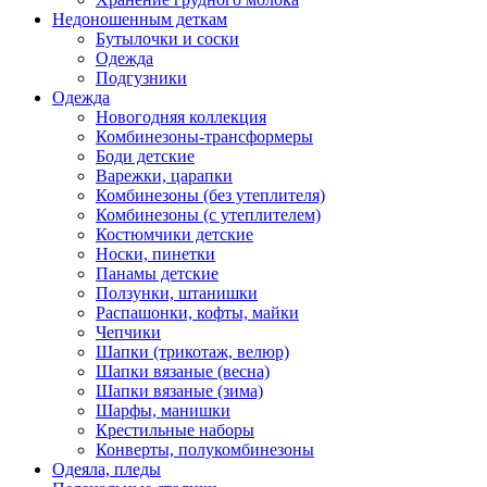
Недоношенным деткам
Бутылочки и соски
Одежда
Подгузники
Одежда
Новогодняя коллекция
Комбинезоны-трансформеры
Боди детские
Варежки, царапки
Комбинезоны (без утеплителя)
Комбинезоны (с утеплителем)
Костюмчики детские
Носки, пинетки
Панамы детские
Ползунки, штанишки
Распашонки, кофты, майки
Чепчики
Шапки (трикотаж, велюр)
Шапки вязаные (весна)
Шапки вязаные (зима)
Шарфы, манишки
Крестильные наборы
Конверты, полукомбинезоны
Одеяла, пледы