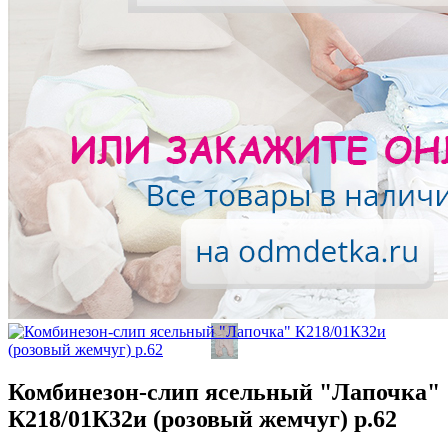
Комбинезон-слип ясельный "Лапочка"
К218/01К32и (розовый жемчуг) р.62